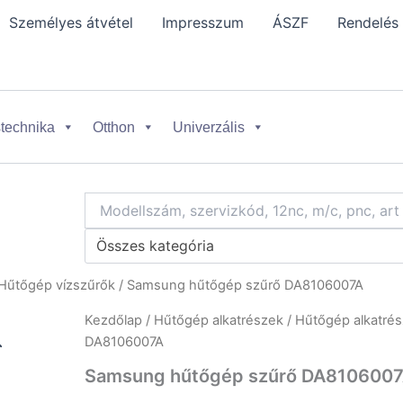
Személyes átvétel
Impresszum
ÁSZF
Rendelés
technika
Otthon
Univerzális
Összes kategória
Hűtőgép vízszűrők
/ Samsung hűtőgép szűrő DA8106007A
Kezdőlap
/
Hűtőgép alkatrészek
/
Hűtőgép alkatrés
DA8106007A
Samsung hűtőgép szűrő DA810600