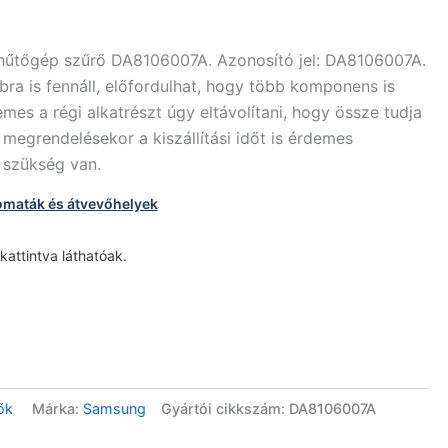
hűtőgép szűrő DA8106007A. Azonosító jel: DA8106007A.
bra is fennáll, előfordulhat, hogy több komponens is
mes a régi alkatrészt úgy eltávolítani, hogy össze tudja
z megrendelésekor a kiszállítási időt is érdemes
n szükség van.
omaták és átvevőhelyek
 kattintva láthatóak.
ők
Márka:
Samsung
Gyártói cikkszám: DA8106007A