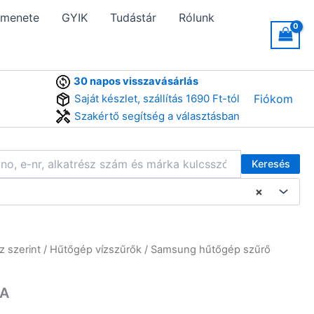
 menete
GYIK
Tudástár
Rólunk
30 napos visszavásárlás
Saját készlet, szállítás 1690 Ft-tól
Fiókom
Szakértő segítség a választásban
Keresés
×
z szerint
/
Hűtőgép vízszűrők
/ Samsung hűtőgép szűrő
7A