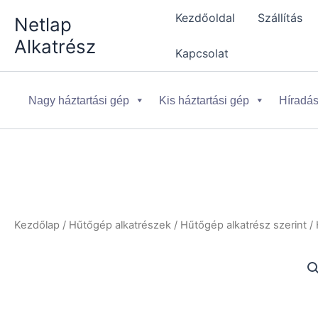
Skip
Kezdőoldal
Szállítás
Netlap
to
Alkatrész
content
Kapcsolat
Nagy háztartási gép
Kis háztartási gép
Híradás
Kezdőlap
/
Hűtőgép alkatrészek
/
Hűtőgép alkatrész szerint
/