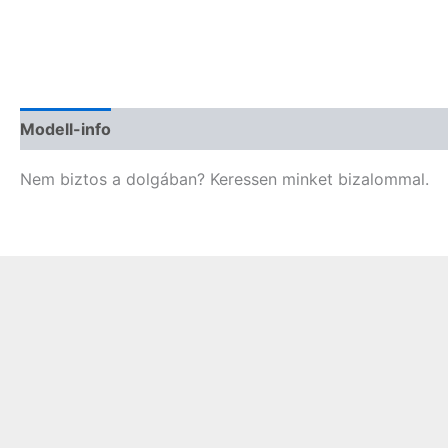
Modell-info
Termékbiztonság
Vélemények (0)
Nem biztos a dolgában? Keressen minket bizalommal.