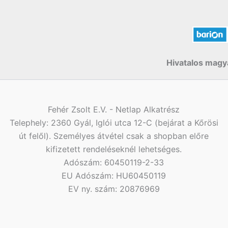
Hivatalos magya
Fehér Zsolt E.V. - Netlap Alkatrész
Telephely: 2360 Gyál, Iglói utca 12-C (bejárat a Kőrösi
út felől). Személyes átvétel csak a shopban előre
kifizetett rendeléseknél lehetséges.
Adószám: 60450119-2-33
EU Adószám: HU60450119
EV ny. szám: 20876969