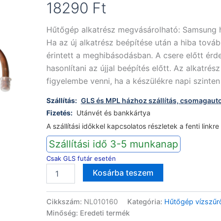
18290
Ft
Hűtőgép alkatrész megvásárolható: Samsung 
Ha az új alkatrész beépítése után a hiba továb
érintett a meghibásodásban. A csere előtt érde
hasonlítani az újjal beépítés előtt. Az alkatrés
figyelembe venni, ha a készülékre napi szinte
Szállítás:
GLS és MPL házhoz szállítás, csomagaut
Fizetés:
Utánvét és bankkártya
A szállítási időkkel kapcsolatos részletek a fenti linkre
Szállítási idő 3-5 munkanap
Csak GLS futár esetén
Samsung
Alternative:
Kosárba teszem
hűtőgép
szűrő
DA8106007A
Cikkszám:
NL010160
Kategória:
Hűtőgép vízszűr
mennyiség
Minőség: Eredeti termék