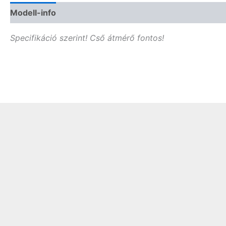
Modell-info
Termékbiztonság
Vélemények (0)
Specifikáció szerint! Cső átmérő fontos!