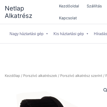
Skip
Kezdőoldal
Szállítás
Netlap
to
Alkatrész
content
Kapcsolat
Nagy háztartási gép
Kis háztartási gép
Híradás
Kezdőlap
/
Porszívó alkatrészek
/
Porszívó alkatrész szerint
/