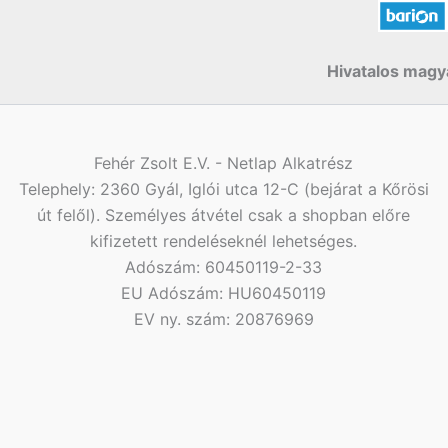
Hivatalos magya
Fehér Zsolt E.V. - Netlap Alkatrész
Telephely: 2360 Gyál, Iglói utca 12-C (bejárat a Kőrösi
út felől). Személyes átvétel csak a shopban előre
kifizetett rendeléseknél lehetséges.
Adószám: 60450119-2-33
EU Adószám: HU60450119
EV ny. szám: 20876969