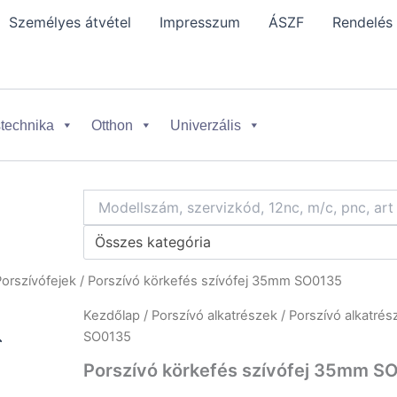
Személyes átvétel
Impresszum
ÁSZF
Rendelés
technika
Otthon
Univerzális
Összes kategória
Porszívófejek
/ Porszívó körkefés szívófej 35mm SO0135
Kezdőlap
/
Porszívó alkatrészek
/
Porszívó alkatrész
SO0135
Porszívó körkefés szívófej 35mm S