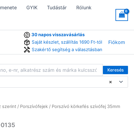
 menete
GYIK
Tudástár
Rólunk
30 napos visszavásárlás
Saját készlet, szállítás 1690 Ft-tól
Fiókom
Szakértő segítség a választásban
Keresés
×
 szerint
/
Porszívófejek
/ Porszívó körkefés szívófej 35mm
O0135