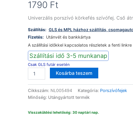
1790
Ft
Univerzális porszívó körkefés szívófej. Cső 
Szállítás:
GLS és MPL házhoz szállítás, csomagaut
Fizetés:
Utánvét és bankkártya
A szállítási időkkel kapcsolatos részletek a fenti linkre
Szállítási idő 3-5 munkanap
Csak GLS futár esetén
Porszívó
Alternative:
Kosárba teszem
körkefés
szívófej
35mm
Cikkszám:
NL005494
Kategória:
Porszívófejek
SO0135
Minőség: Utángyártott termék
mennyiség
Visszaküldési lehetőség: 30 naptári nap.