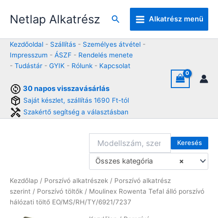
Skip
Netlap Alkatrész
to
Keresés
Alkatrész menü
content
Kezdőoldal
-
Szállítás
-
Személyes átvétel
-
Impresszum
-
ÁSZF
-
Rendelés menete
-
Tudástár
-
GYIK
-
Rólunk
-
Kapcsolat
30 napos visszavásárlás
Saját készlet, szállítás 1690 Ft-tól
Szakértő segítség a választásban
Keresés
Összes kategória
×
Kezdőlap
/
Porszívó alkatrészek
/
Porszívó alkatrész
szerint
/
Porszívó töltők
/ Moulinex Rowenta Tefal álló porszívó
hálózati töltő EO/MS/RH/TY/6921/7237