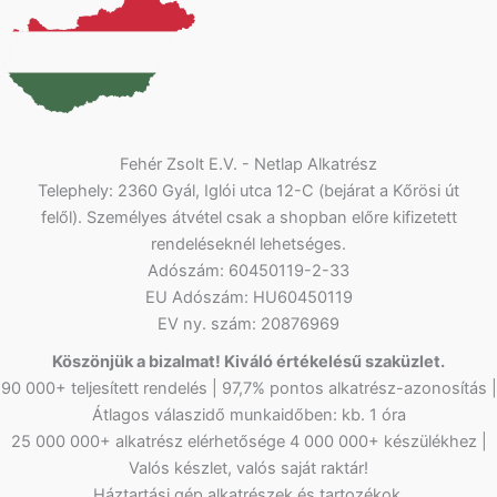
Fehér Zsolt E.V. - Netlap Alkatrész
Telephely: 2360 Gyál, Iglói utca 12-C (bejárat a Kőrösi út
felől). Személyes átvétel csak a shopban előre kifizetett
rendeléseknél lehetséges.
Adószám: 60450119-2-33
EU Adószám: HU60450119
EV ny. szám: 20876969
Köszönjük a bizalmat! Kiváló értékelésű szaküzlet.
90 000+ teljesített rendelés | 97,7% pontos alkatrész-azonosítás |
Átlagos válaszidő munkaidőben: kb. 1 óra
25 000 000+ alkatrész elérhetősége 4 000 000+ készülékhez |
Valós készlet, valós saját raktár!
Háztartási gép alkatrészek és tartozékok.