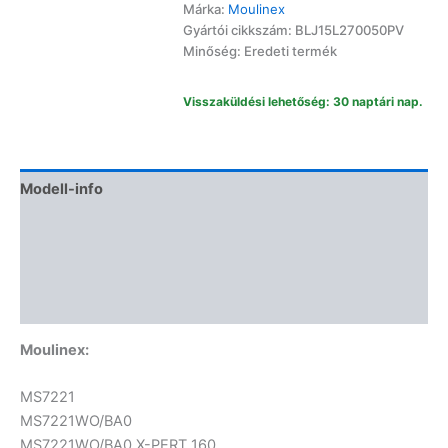
mennyiség
Márka:
Moulinex
Gyártói cikkszám: BLJ15L270050PV
Minőség: Eredeti termék
Visszaküldési lehetőség: 30 naptári nap.
Modell-info
Gyártói cikkszámok
Termékbiztonság
Vélemények (0)
Moulinex:
MS7221
MS7221WO/BA0
MS7221WO/BA0 X-PERT 160