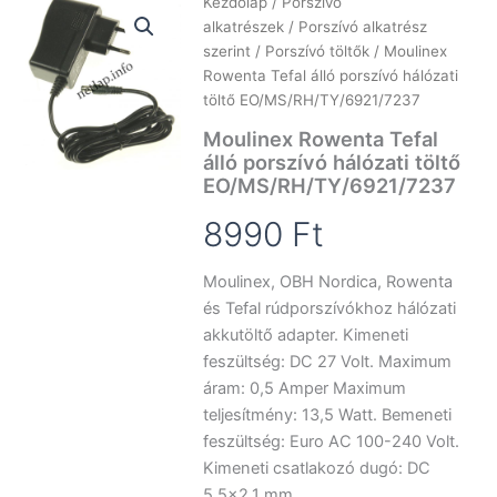
Kezdőlap
/
Porszívó
alkatrészek
/
Porszívó alkatrész
szerint
/
Porszívó töltők
/ Moulinex
Rowenta Tefal álló porszívó hálózati
töltő EO/MS/RH/TY/6921/7237
Moulinex Rowenta Tefal
álló porszívó hálózati töltő
EO/MS/RH/TY/6921/7237
8990
Ft
Moulinex, OBH Nordica, Rowenta
és Tefal rúdporszívókhoz hálózati
akkutöltő adapter. Kimeneti
feszültség: DC 27 Volt. Maximum
áram: 0,5 Amper Maximum
teljesítmény: 13,5 Watt. Bemeneti
feszültség: Euro AC 100-240 Volt.
Kimeneti csatlakozó dugó: DC
5,5×2,1 mm.