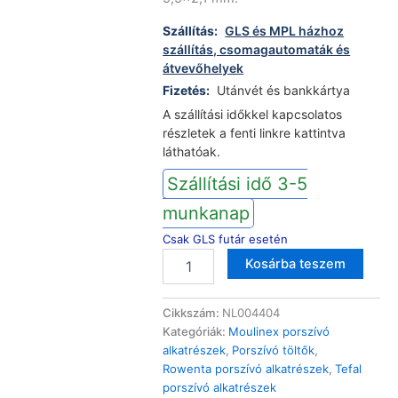
Szállítás:
GLS és MPL házhoz
szállítás, csomagautomaták és
átvevőhelyek
Fizetés:
Utánvét és bankkártya
A szállítási időkkel kapcsolatos
részletek a fenti linkre kattintva
láthatóak.
Szállítási idő 3-5
munkanap
Csak GLS futár esetén
Moulinex
Altern
Kosárba teszem
Rowenta
Tefal
álló
Cikkszám:
NL004404
porszívó
Kategóriák:
Moulinex porszívó
hálózati
alkatrészek
,
Porszívó töltők
,
töltő
Rowenta porszívó alkatrészek
,
Tefal
EO/MS/RH/TY/6921/7237
porszívó alkatrészek