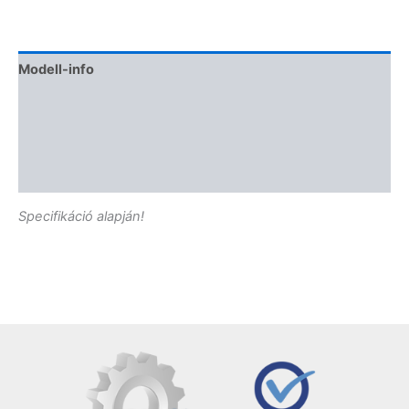
Modell-info
Gyártói cikkszámok
Termékbiztonság
Vélemények (0)
Specifikáció alapján!