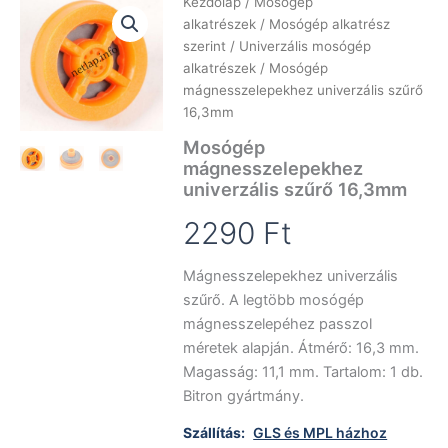
Kezdőlap
/
Mosógép
alkatrészek
/
Mosógép alkatrész
szerint
/
Univerzális mosógép
alkatrészek
/ Mosógép
mágnesszelepekhez univerzális szűrő
16,3mm
Mosógép
mágnesszelepekhez
univerzális szűrő 16,3mm
2290
Ft
Mágnesszelepekhez univerzális
szűrő. A legtöbb mosógép
mágnesszelepéhez passzol
méretek alapján. Átmérő: 16,3 mm.
Magasság: 11,1 mm. Tartalom: 1 db.
Bitron gyártmány.
Szállítás:
GLS és MPL házhoz