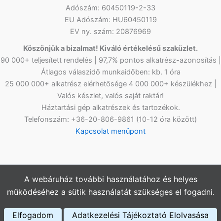
Adószám: 60450119-2-33
EU Adószám: HU60450119
EV ny. szám: 20876969
Köszönjük a bizalmat! Kiváló értékelésű szaküzlet.
90 000+ teljesített rendelés | 97,7% pontos alkatrész-azonosítás |
Átlagos válaszidő munkaidőben: kb. 1 óra
25 000 000+ alkatrész elérhetősége 4 000 000+ készülékhez |
Valós készlet, valós saját raktár!
Háztartási gép alkatrészek és tartozékok.
Telefonszám: +36-20-806-9861 (10-12 óra között)
Kapcsolat menüpont
A webáruház további használatához és helyes
Copyright © 2026
Netlap Alkatrész
Webshopunkban az árak
működéséhez a sütik használatát szükséges el fogadni.
bruttó értékűek, az ÁFÁ-t tartalmazzák.
Elfogadom
Adatkezelési Tájékoztató Elolvasása