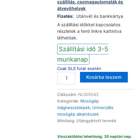
szállítás, csomagautomaták és
átvevőhelyek
Fizetés:
Utánvét és bankkártya
A szállítási időkkel kapcsolatos
részletek a fenti linkre kattintva
láthatóak.
Szállítási idő 3-5
munkanap
Csak GLS futár esetén
Mosógép
Altern
Kosárba teszem
mágnesszelepekhez
univerzális
szűrő
Cikkszám:
NL005543
16,3mm
Kategóriák:
Mosógép
mennyiség
mágnesszelepek
,
Univerzális
mosógép alkatrészek
Minőség: Utángyártott termék
Visszaküldési lehetőség: 30 naptári nap.