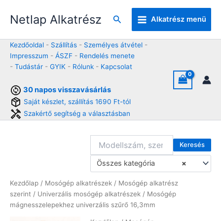
Skip
Netlap Alkatrész
to
Keresés
Alkatrész menü
content
Kezdőoldal
-
Szállítás
-
Személyes átvétel
-
Impresszum
-
ÁSZF
-
Rendelés menete
-
Tudástár
-
GYIK
-
Rólunk
-
Kapcsolat
30 napos visszavásárlás
Saját készlet, szállítás 1690 Ft-tól
Szakértő segítség a választásban
Keresés
Összes kategória
×
Kezdőlap
/
Mosógép alkatrészek
/
Mosógép alkatrész
szerint
/
Univerzális mosógép alkatrészek
/ Mosógép
mágnesszelepekhez univerzális szűrő 16,3mm