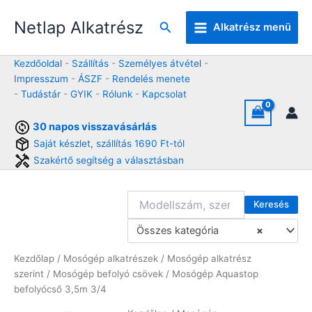
Skip
Netlap Alkatrész
to
Keresés
Alkatrész menü
content
Kezdőoldal
-
Szállítás
-
Személyes átvétel
-
Impresszum
-
ÁSZF
-
Rendelés menete
-
Tudástár
-
GYIK
-
Rólunk
-
Kapcsolat
30 napos visszavásárlás
Saját készlet, szállítás 1690 Ft-tól
Szakértő segítség a választásban
Keresés
Összes kategória
×
Kezdőlap
/
Mosógép alkatrészek
/
Mosógép alkatrész
szerint
/
Mosógép befolyó csövek
/ Mosógép Aquastop
befolyócső 3,5m 3/4