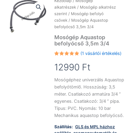
Kezdőlap
/
Mosógép
alkatrészek
/
Mosógép alkatrész
szerint
/
Mosógép befolyó
csövek
/ Mosógép Aquastop
befolyócső 3,5m 3/4
Mosógép Aquastop
befolyócső 3,5m 3/4
(
1
vásárlói értékelés)
Értékelés
1
5.00
az 5-
12990
Ft
ből,
értékelés
alapján
Mosógéphez univerzális Aquastop
befolyótömlő. Hosszúság: 3,5
méter. Csatlakozó armatúra 3/4 ”
egyenes. Csatlakozó: 3/4 ” pipa.
Típus: PVC. Nyomás: 10 bar
Mechanikus aquastop befolyócső.
Szállítás:
GLS és MPL házhoz
szállítás, csomagautomaták és