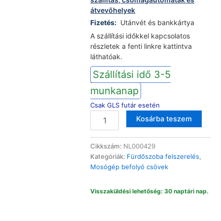
átvevőhelyek
Fizetés:
Utánvét és bankkártya
A szállítási időkkel kapcsolatos
részletek a fenti linkre kattintva
láthatóak.
Szállítási idő 3-5
munkanap
Csak GLS futár esetén
Mosógép
Altern
Kosárba teszem
Aquastop
befolyócső
3,5m
Cikkszám:
NL000429
3/4
Kategóriák:
Fürdőszoba felszerelés
,
mennyiség
Mosógép befolyó csövek
Visszaküldési lehetőség: 30 naptári nap.