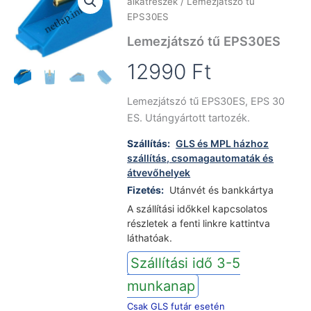
alkatrészek
/ Lemezjátszó tű
EPS30ES
Lemezjátszó tű EPS30ES
12990
Ft
Lemezjátszó tű EPS30ES, EPS 30
ES. Utángyártott tartozék.
Szállítás:
GLS és MPL házhoz
szállítás, csomagautomaták és
átvevőhelyek
Fizetés:
Utánvét és bankkártya
A szállítási időkkel kapcsolatos
részletek a fenti linkre kattintva
láthatóak.
Szállítási idő 3-5
munkanap
Csak GLS futár esetén