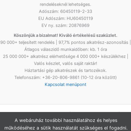
rendeléseknél lehetséges.
Adószám: 60450119-2-33
EU Adószám: HU60450119
EV ny. szám: 20876969
Köszönjük a bizalmat! Kiváló értékelésű szaküzlet.
90 000+ teljesített rendelés | 97,7% pontos alkatrész-azonosítás |
Átlagos válaszidő munkaidőben: kb. 1 óra
25 000 000+ alkatrész elérhetősége 4 000 000+ készülékhez |
Valós készlet, valós saját raktár!
Háztartási gép alkatrészek és tartozékok.
Telefonszám: +36-20-806-9861 (10-12 óra között)
Kapcsolat menüpont
Copyright © 2026
Netlap Alkatrész
Webshopunkban az árak
A webáruház további használatához és helyes
bruttó értékűek, az ÁFÁ-t tartalmazzák.
működéséhez a sütik használatát szükséges el fogadni.