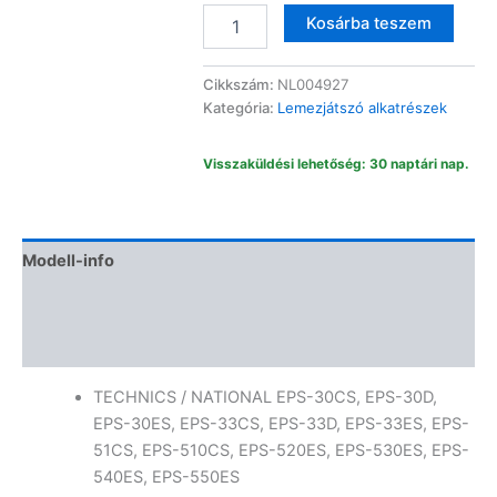
Lemezjátszó
Altern
Kosárba teszem
tű
EPS30ES
mennyiség
Cikkszám:
NL004927
Kategória:
Lemezjátszó alkatrészek
Visszaküldési lehetőség: 30 naptári nap.
Modell-info
Termékbiztonság
Vélemények (0)
TECHNICS / NATIONAL EPS-30CS, EPS-30D,
EPS-30ES, EPS-33CS, EPS-33D, EPS-33ES, EPS-
51CS, EPS-510CS, EPS-520ES, EPS-530ES, EPS-
540ES, EPS-550ES