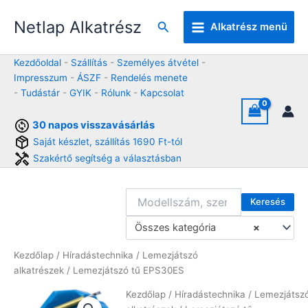
Skip
Netlap Alkatrész
to
Keresés
Alkatrész menü
content
Kezdőoldal
-
Szállítás
-
Személyes átvétel
-
Impresszum
-
ÁSZF
-
Rendelés menete
-
Tudástár
-
GYIK
-
Rólunk
-
Kapcsolat
30 napos visszavásárlás
Saját készlet, szállítás 1690 Ft-tól
Szakértő segítség a választásban
Keresés
Összes kategória
×
Kezdőlap
/
Híradástechnika
/
Lemezjátszó
alkatrészek
/ Lemezjátszó tű EPS30ES
Kezdőlap
/
Híradástechnika
/
Lemezjátsz