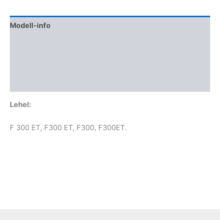
Modell-info
Termékbiztonság
További információk
Vélemények (0)
Lehel:
F 300 ET, F300 ET, F300, F300ET.