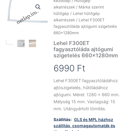
Kezdőlap
/
Hűtőgép
alkatrészek
/
Márka szerint
hűtőgép
/
Lehel hűtőgép
alkatrészek
/ Lehel F300ET
fagyasztóláda ajtógumi szigetelés
660x1280mm
Lehel F300ET
fagyasztóláda ajtógumi
szigetelés 660x1280mm
6990
Ft
Lehel F300ET fagyasztóládához
ajtószigetelés, hűtőládához
ajtógumi. Méret: 1280 x 660 mm.
Mélység 15 mm. Vastagság: 15
mm. Utángyártott tömítés.
Szállítás:
GLS és MPL házhoz
szállítás, csomagautomaták és