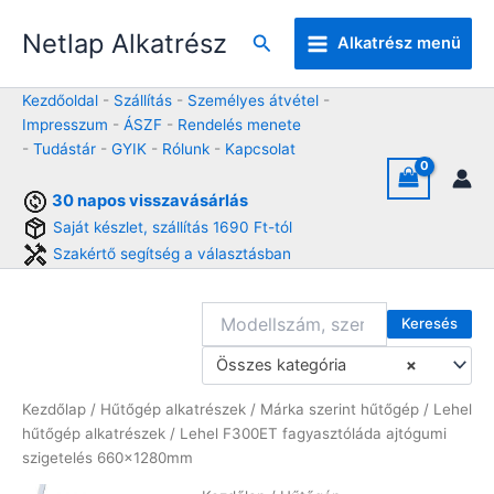
Skip
Netlap Alkatrész
to
Keresés
Alkatrész menü
content
Kezdőoldal
-
Szállítás
-
Személyes átvétel
-
Impresszum
-
ÁSZF
-
Rendelés menete
-
Tudástár
-
GYIK
-
Rólunk
-
Kapcsolat
30 napos visszavásárlás
Saját készlet, szállítás 1690 Ft-tól
Szakértő segítség a választásban
Keresés
Összes kategória
×
Kezdőlap
/
Hűtőgép alkatrészek
/
Márka szerint hűtőgép
/
Lehel
hűtőgép alkatrészek
/ Lehel F300ET fagyasztóláda ajtógumi
szigetelés 660x1280mm