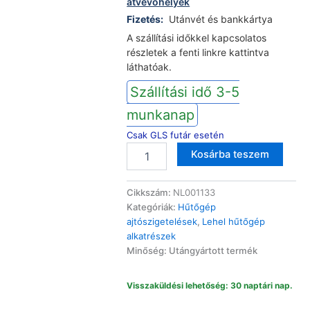
átvevőhelyek
Fizetés:
Utánvét és bankkártya
A szállítási időkkel kapcsolatos
részletek a fenti linkre kattintva
láthatóak.
Szállítási idő 3-5
munkanap
Csak GLS futár esetén
Lehel
Altern
Kosárba teszem
F300ET
fagyasztóláda
ajtógumi
Cikkszám:
NL001133
szigetelés
Kategóriák:
Hűtőgép
660x1280mm
ajtószigetelések
,
Lehel hűtőgép
mennyiség
alkatrészek
Minőség: Utángyártott termék
Visszaküldési lehetőség: 30 naptári nap.