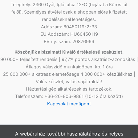
Telephely: 2360 Gyál, Iglói utca 12-C (bejárat a Kőrösi út
felől). Személyes átvétel csak a shopban előre kifizetett
rendeléseknél lehetséges.
Adószám: 60450119-2-33
EU Adószám: HU60450119
EV ny. szám: 20876969
Köszönjük a bizalmat! Kiváló értékelésű szaküzlet.
90 000+ teljesített rendelés | 97,7% pontos alkatrész-azonosítás |
Átlagos válaszidő munkaidőben: kb. 1 óra
25 000 000+ alkatrész elérhetősége 4 000 000+ készülékhez |
Valós készlet, valós saját raktár!
Háztartási gép alkatrészek és tartozékok.
Telefonszám: +36-20-806-9861 (10-12 óra között)
Kapcsolat menüpont
A webáruház további használatához és helyes
Copyright © 2026
Netlap Alkatrész
Webshopunkban az árak