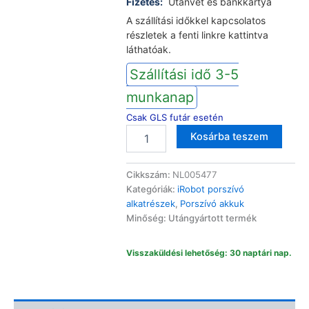
Fizetés:
Utánvét és bankkártya
A szállítási időkkel kapcsolatos
részletek a fenti linkre kattintva
láthatóak.
Szállítási idő 3-5
munkanap
Csak GLS futár esetén
iRobot
Altern
Kosárba teszem
Roomba
robotporszívó
akkumulátor
Cikkszám:
NL005477
2600
Kategóriák:
iRobot porszívó
mAh
alkatrészek
,
Porszívó akkuk
e5/e6/i3/i3+/i7/i7+/i8/i8+
Minőség: Utángyártott termék
mennyiség
Visszaküldési lehetőség: 30 naptári nap.