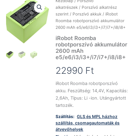
Kezdőlap
/
Porszívó
alkatrészek
/
Porszívó alkatrész
szerint
/
Porszívó akkuk
/ iRobot
Roomba robotporszívó akkumulátor
2600 mAh e5/e6/i3/i3+/i7/i7+/i8/i8+
iRobot Roomba
robotporszívó akkumulátor
2600 mAh
e5/e6/i3/i3+/i7/i7+/i8/i8+
22990
Ft
iRobot Roomba robotporszívó
akku. Feszültség: 14,4V, Kapacitás:
2,6Ah, Típus: Li -ion. Utángyártott
tartozék.
Szállítás:
GLS és MPL házhoz
szállítás, csomagautomaták és
átvevőhelyek