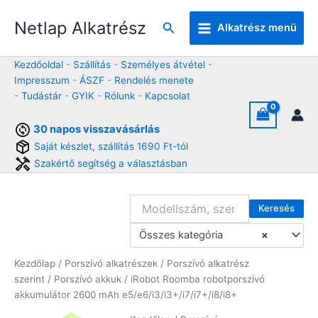
Skip
Netlap Alkatrész
to
Keresés
Alkatrész menü
content
Kezdőoldal
-
Szállítás
-
Személyes átvétel
-
Impresszum
-
ÁSZF
-
Rendelés menete
-
Tudástár
-
GYIK
-
Rólunk
-
Kapcsolat
30 napos visszavásárlás
Saját készlet, szállítás 1690 Ft-tól
Szakértő segítség a választásban
Keresés
Összes kategória
×
Kezdőlap
/
Porszívó alkatrészek
/
Porszívó alkatrész
szerint
/
Porszívó akkuk
/ iRobot Roomba robotporszívó
akkumulátor 2600 mAh e5/e6/i3/i3+/i7/i7+/i8/i8+