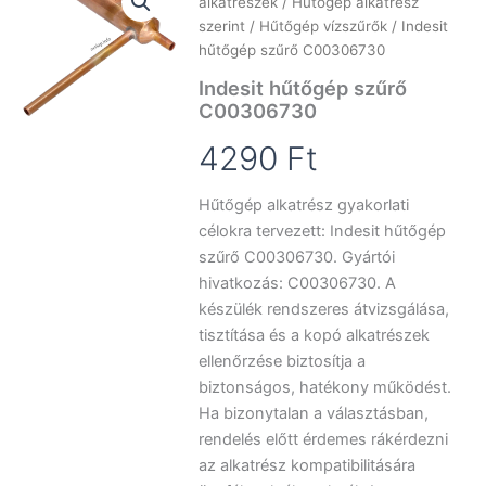
alkatrészek
/
Hűtőgép alkatrész
szerint
/
Hűtőgép vízszűrők
/ Indesit
hűtőgép szűrő C00306730
Indesit hűtőgép szűrő
C00306730
4290
Ft
Hűtőgép alkatrész gyakorlati
célokra tervezett: Indesit hűtőgép
szűrő C00306730. Gyártói
hivatkozás: C00306730. A
készülék rendszeres átvizsgálása,
tisztítása és a kopó alkatrészek
ellenőrzése biztosítja a
biztonságos, hatékony működést.
Ha bizonytalan a választásban,
rendelés előtt érdemes rákérdezni
az alkatrész kompatibilitására