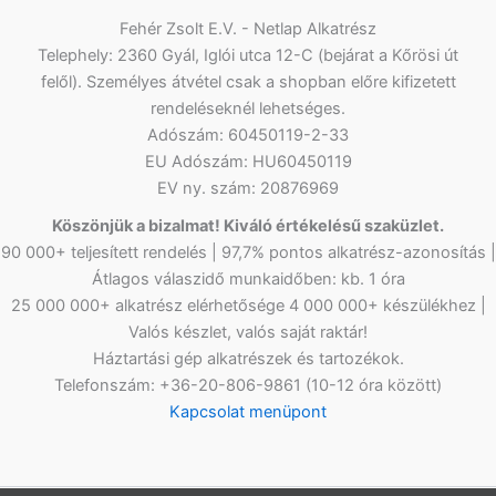
Fehér Zsolt E.V. - Netlap Alkatrész
Telephely: 2360 Gyál, Iglói utca 12-C (bejárat a Kőrösi út
felől). Személyes átvétel csak a shopban előre kifizetett
rendeléseknél lehetséges.
Adószám: 60450119-2-33
EU Adószám: HU60450119
EV ny. szám: 20876969
Köszönjük a bizalmat! Kiváló értékelésű szaküzlet.
90 000+ teljesített rendelés | 97,7% pontos alkatrész-azonosítás |
Átlagos válaszidő munkaidőben: kb. 1 óra
25 000 000+ alkatrész elérhetősége 4 000 000+ készülékhez |
Valós készlet, valós saját raktár!
Háztartási gép alkatrészek és tartozékok.
Telefonszám: +36-20-806-9861 (10-12 óra között)
Kapcsolat menüpont