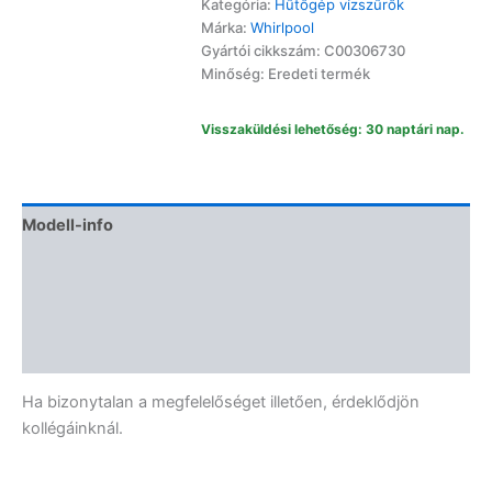
Kategória:
Hűtőgép vízszűrők
Márka:
Whirlpool
Gyártói cikkszám: C00306730
Minőség: Eredeti termék
Visszaküldési lehetőség: 30 naptári nap.
Modell-info
Gyártói cikkszámok
Termékbiztonság
Vélemények (0)
Ha bizonytalan a megfelelőséget illetően, érdeklődjön
kollégáinknál.