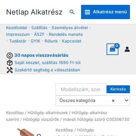
Skip
Netlap Alkatrész
to
Keresés
Alkatrész menü
content
Kezdőoldal
-
Szállítás
-
Személyes átvétel
-
Impresszum
-
ÁSZF
-
Rendelés menete
-
Tudástár
-
GYIK
-
Rólunk
-
Kapcsolat
30 napos visszavásárlás
Saját készlet, szállítás 1690 Ft-tól
Szakértő segítség a választásban
Keresés
Összes kategória
×
Kezdőlap
/
Hűtőgép alkatrészek
/
Hűtőgép alkatrész
szerint
/
Hűtőgép vízszűrők
/ Indesit hűtőgép szűrő C00306730
Kezdőlap
/
Hűtőgép