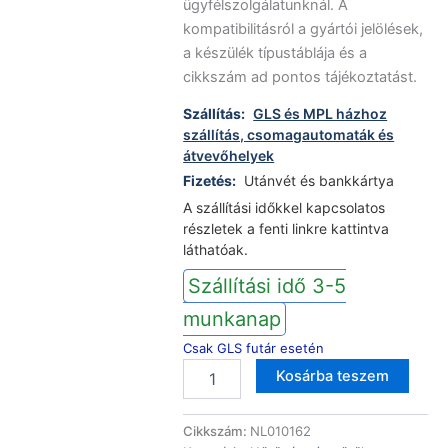
ügyfélszolgálatunknál. A
kompatibilitásról a gyártói jelölések,
a készülék típustáblája és a
cikkszám ad pontos tájékoztatást.
Szállítás:
GLS és MPL házhoz
szállítás, csomagautomaták és
átvevőhelyek
Fizetés:
Utánvét és bankkártya
A szállítási időkkel kapcsolatos
részletek a fenti linkre kattintva
láthatóak.
Szállítási idő 3-5
munkanap
Csak GLS futár esetén
Indesit
Altern
Kosárba teszem
hűtőgép
szűrő
C00306730
Cikkszám:
NL010162
mennyiség