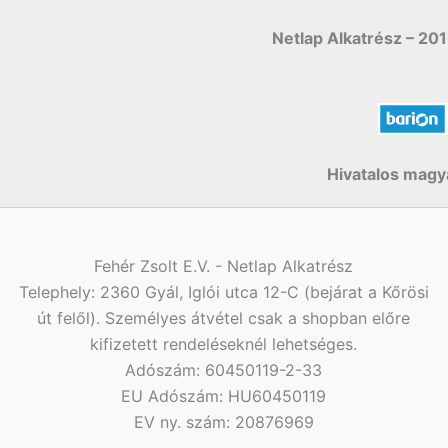
Netlap Alkatrész – 201
Hivatalos magya
Fehér Zsolt E.V. - Netlap Alkatrész
Telephely: 2360 Gyál, Iglói utca 12-C (bejárat a Kőrösi
út felől). Személyes átvétel csak a shopban előre
kifizetett rendeléseknél lehetséges.
Adószám: 60450119-2-33
EU Adószám: HU60450119
EV ny. szám: 20876969