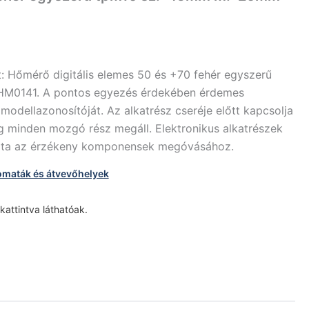
t: Hőmérő digitális elemes 50 és +70 fehér egyszerű
M0141. A pontos egyezés érdekében érdemes
 modellazonosítóját. Az alkatrész cseréje előtt kapcsolja
míg minden mozgó rész megáll. Elektronikus alkatrészek
álata az érzékeny komponensek megóvásához.
omaták és átvevőhelyek
 kattintva láthatóak.