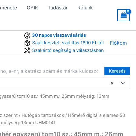
 menete
GYIK
Tudástár
Rólunk
30 napos visszavásárlás
Saját készlet, szállítás 1690 Ft-tól
Fiókom
Szakértő segítség a választásban
Keresés
×
 egyszerű tpm10 sz.: 45mm m.: 26mm mélység: 13mm
z szerint
/
Hűtőgép tartozékok
/ Hőmérő digitális elemes 50
mm mélység: 13mm UHM0141
fehér egyszerű tpm10 sz.: 45mm m.: 26mm