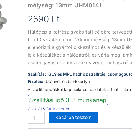
mélység: 13mm UHM0141
2690
Ft
Hűtőgép alkatrész gyakorlati célokra tervezet
tpm10 sz.: 45mm m.: 26mm mélység: 13mm UH
ellenőrizni a gyártói cikkszámot és a készülék
le a készüléket a hálózatról, és várja meg, a
esetén javasolt antisztatikus védelem haszn
Szállítás:
GLS és MPL házhoz szállítás, csomagaut
Fizetés:
Utánvét és bankkártya
A szállítási időkkel kapcsolatos részletek a fenti linkre
Szállítási idő 3-5 munkanap
Csak GLS futár esetén
Hőmérő
Alternative:
Kosárba teszem
digitális
elemes