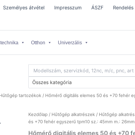
Személyes átvétel
Impresszum
ÁSZF
Rendelés
technika
Otthon
Univerzális
Összes kategória
Hűtőgép tartozékok
/ Hőmérő digitális elemes 50 és +70 fehér
Kezdőlap
/
Hűtőgép alkatrészek
/
Hűtőgép alkatrés
és +70 fehér egyszerű tpm10 sz.: 45mm m.: 26
Hőmérő digitális elemes 50 és +70 