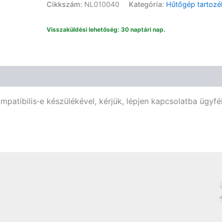
50
Cikkszám:
NL010040
Kategória:
Hűtőgép tartozé
és
+70
Visszaküldési lehetőség: 30 naptári nap.
fehér
egyszerű
tpm10
sz.:
45mm
m.:
26mm
mélység:
atibilis‑e készülékével, kérjük, lépjen kapcsolatba ügyfé
13mm
UHM0141
mennyiség