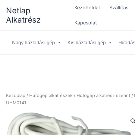
Skip
Kezdőoldal
Szállítás
Netlap
to
Alkatrész
content
Kapcsolat
Nagy háztartási gép
Kis háztartási gép
Híradás
Kezdőlap
/
Hűtőgép alkatrészek
/
Hűtőgép alkatrész szerint
/
UHM0141