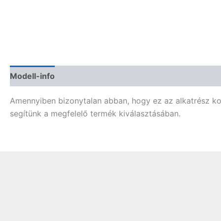
Modell-info
Termékbiztonság
Vélemények (0)
Amennyiben bizonytalan abban, hogy ez az alkatrész komp
segítünk a megfelelő termék kiválasztásában.