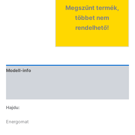
Megszűnt termék,
többet nem
rendelhető!
Modell-info
Termékbiztonság
Vélemények (0)
Hajdu:
Energomat