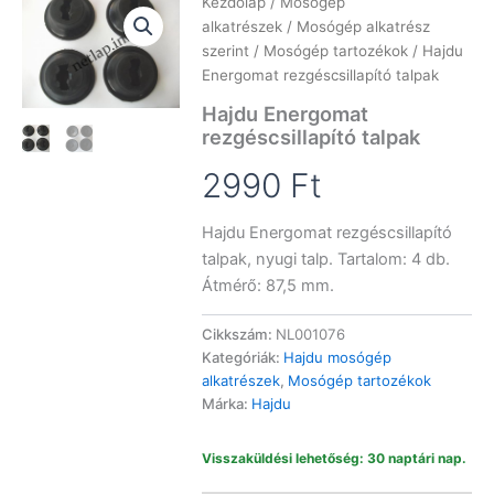
Kezdőlap
/
Mosógép
alkatrészek
/
Mosógép alkatrész
szerint
/
Mosógép tartozékok
/ Hajdu
Energomat rezgéscsillapító talpak
Hajdu Energomat
rezgéscsillapító talpak
2990
Ft
Hajdu Energomat rezgéscsillapító
talpak, nyugi talp. Tartalom: 4 db.
Átmérő: 87,5 mm.
Cikkszám:
NL001076
Kategóriák:
Hajdu mosógép
alkatrészek
,
Mosógép tartozékok
Márka:
Hajdu
Visszaküldési lehetőség: 30 naptári nap.