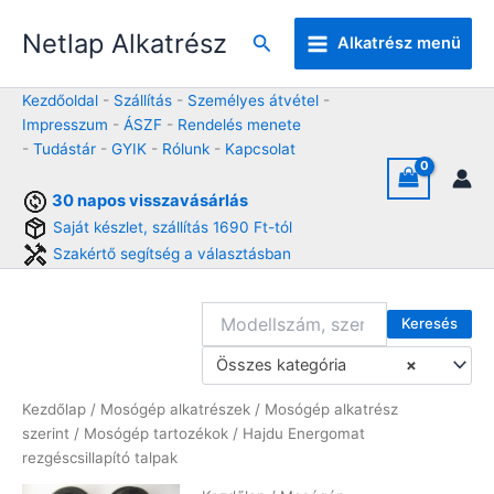
Skip
Netlap Alkatrész
to
Keresés
Alkatrész menü
content
Kezdőoldal
-
Szállítás
-
Személyes átvétel
-
Impresszum
-
ÁSZF
-
Rendelés menete
-
Tudástár
-
GYIK
-
Rólunk
-
Kapcsolat
30 napos visszavásárlás
Saját készlet, szállítás 1690 Ft-tól
Szakértő segítség a választásban
Keresés
Összes kategória
×
Kezdőlap
/
Mosógép alkatrészek
/
Mosógép alkatrész
szerint
/
Mosógép tartozékok
/ Hajdu Energomat
rezgéscsillapító talpak