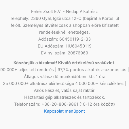
Fehér Zsolt E.V. - Netlap Alkatrész
Telephely: 2360 Gyál, Iglói utca 12-C (bejárat a Kőrösi út
felől). Személyes átvétel csak a shopban előre kifizetett
rendeléseknél lehetséges.
Adószám: 60450119-2-33
EU Adószám: HU60450119
EV ny. szám: 20876969
Köszönjük a bizalmat! Kiváló értékelésű szaküzlet.
90 000+ teljesített rendelés | 97,7% pontos alkatrész-azonosítás |
Átlagos válaszidő munkaidőben: kb. 1 óra
25 000 000+ alkatrész elérhetősége 4 000 000+ készülékhez |
Valós készlet, valós saját raktár!
Háztartási gép alkatrészek és tartozékok.
Telefonszám: +36-20-806-9861 (10-12 óra között)
Kapcsolat menüpont