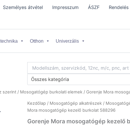
Személyes átvétel
Impresszum
ÁSZF
Rendelés
technika
Otthon
Univerzális
Összes kategória
 szerint
/
Mosogatógép burkolati elemek
/ Gorenje Mora mosoga
Kezdőlap
/
Mosogatógép alkatrészek
/
Mosogatógép
Mora mosogatógép kezelő burkolat 588296
Gorenje Mora mosogatógép kezelő 