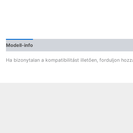
Modell-info
Termékbiztonság
Vélemények (0)
Ha bizonytalan a kompatibilitást illetően, forduljon hozz