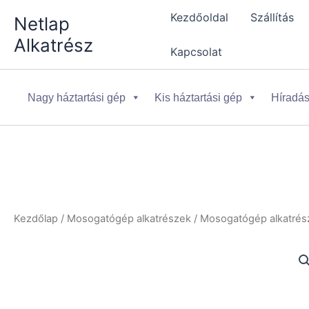
Skip
Kezdőoldal
Szállítás
Netlap
to
Alkatrész
content
Kapcsolat
Nagy háztartási gép
Kis háztartási gép
Híradás
Kezdőlap
/
Mosogatógép alkatrészek
/
Mosogatógép alkatrész