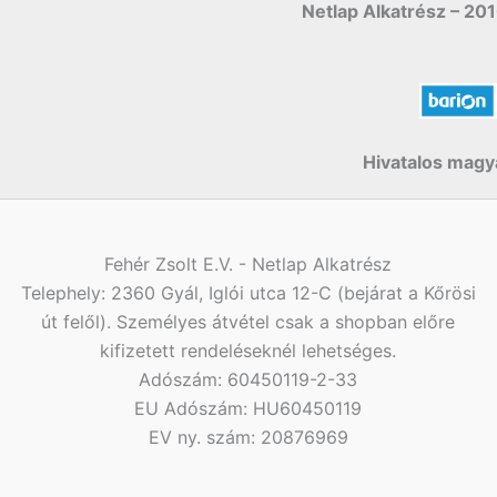
Netlap Alkatrész – 201
Hivatalos magya
Fehér Zsolt E.V. - Netlap Alkatrész
Telephely: 2360 Gyál, Iglói utca 12-C (bejárat a Kőrösi
út felől). Személyes átvétel csak a shopban előre
kifizetett rendeléseknél lehetséges.
Adószám: 60450119-2-33
EU Adószám: HU60450119
EV ny. szám: 20876969