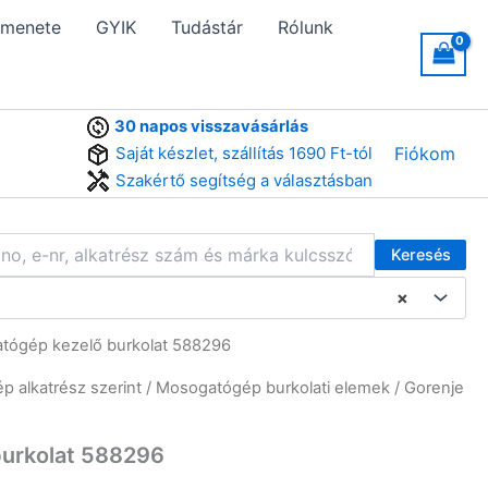
 menete
GYIK
Tudástár
Rólunk
30 napos visszavásárlás
Saját készlet, szállítás 1690 Ft-tól
Fiókom
Szakértő segítség a választásban
Keresés
×
tógép kezelő burkolat 588296
 alkatrész szerint
/
Mosogatógép burkolati elemek
/ Gorenje
burkolat 588296