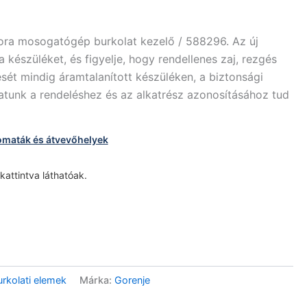
ora mosogatógép burkolat kezelő / 588296. Az új
 készüléket, és figyelje, hogy rendellenes zaj, rezgés
sét mindig áramtalanított készüléken, a biztonsági
atunk a rendeléshez és az alkatrész azonosításához tud
omaták és átvevőhelyek
 kattintva láthatóak.
kolati elemek
Márka:
Gorenje