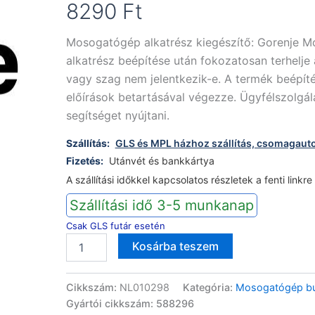
8290
Ft
Mosogatógép alkatrész kiegészítő: Gorenje M
alkatrész beépítése után fokozatosan terhelje a
vagy szag nem jelentkezik-e. A termék beépíté
előírások betartásával végezze. Ügyfélszolgál
segítséget nyújtani.
Szállítás:
GLS és MPL házhoz szállítás, csomagaut
Fizetés:
Utánvét és bankkártya
A szállítási időkkel kapcsolatos részletek a fenti linkre
Szállítási idő 3-5 munkanap
Csak GLS futár esetén
Gorenje
Alternative:
Kosárba teszem
Mora
mosogatógép
kezelő
Cikkszám:
NL010298
Kategória:
Mosogatógép bur
burkolat
Gyártói cikkszám: 588296
588296