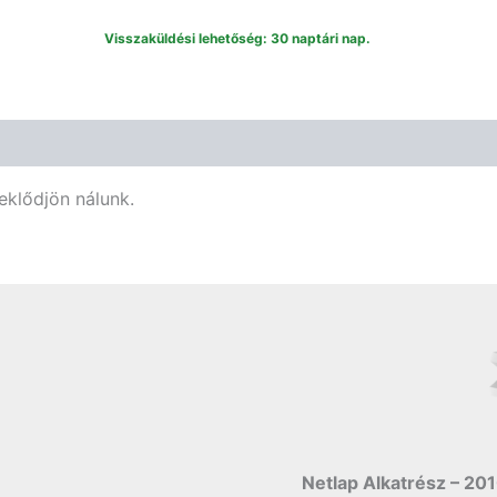
518505
mennyiség
Visszaküldési lehetőség: 30 naptári nap.
eklődjön nálunk.
Netlap Alkatrész – 201