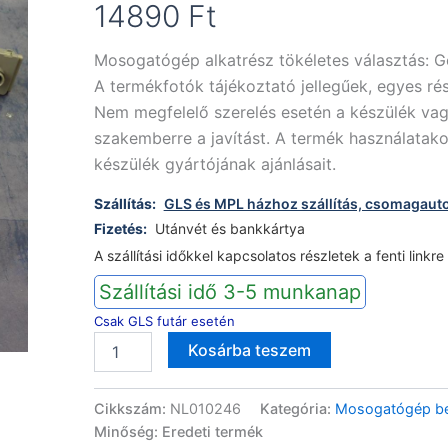
14890
Ft
Mosogatógép alkatrész tökéletes választás: 
A termékfotók tájékoztató jellegűek, egyes rés
Nem megfelelő szerelés esetén a készülék vag
szakemberre a javítást. A termék használatako
készülék gyártójának ajánlásait.
Szállítás:
GLS és MPL házhoz szállítás, csomagaut
Fizetés:
Utánvét és bankkártya
A szállítási időkkel kapcsolatos részletek a fenti linkre
Szállítási idő 3-5 munkanap
Csak GLS futár esetén
Gorenje
Alternative:
Kosárba teszem
Mora
mosogatógép
belső
Cikkszám:
NL010246
Kategória:
Mosogatógép be
cső
Minőség: Eredeti termék
szórókar