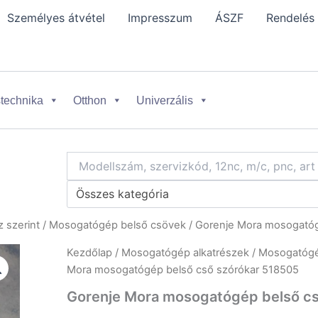
Személyes átvétel
Impresszum
ÁSZF
Rendelés
technika
Otthon
Univerzális
Összes kategória
 szerint
/
Mosogatógép belső csövek
/ Gorenje Mora mosogatóg
Kezdőlap
/
Mosogatógép alkatrészek
/
Mosogatógép
Mora mosogatógép belső cső szórókar 518505
Gorenje Mora mosogatógép belső c