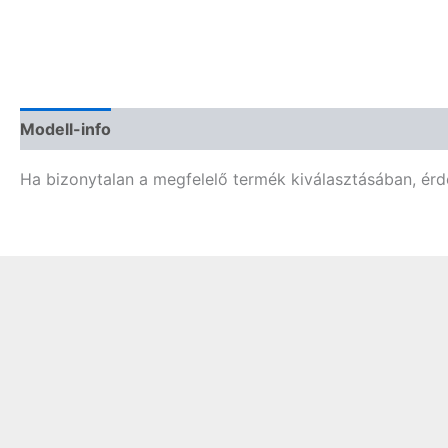
Modell-info
Termékbiztonság
Vélemények (0)
Ha bizonytalan a megfelelő termék kiválasztásában, érd