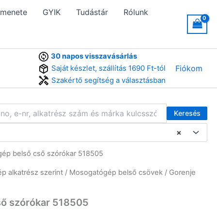
 menete
GYIK
Tudástár
Rólunk
30 napos visszavásárlás
Saját készlet, szállítás 1690 Ft-tól
Fiókom
Szakértő segítség a választásban
Keresés
×
ép belső cső szórókar 518505
 alkatrész szerint
/
Mosogatógép belső csövek
/ Gorenje
ső szórókar 518505