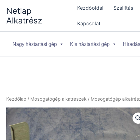
Skip
Kezdőoldal
Szállítás
Netlap
to
Alkatrész
content
Kapcsolat
Nagy háztartási gép
Kis háztartási gép
Híradás
Kezdőlap
/
Mosogatógép alkatrészek
/
Mosogatógép alkatrész