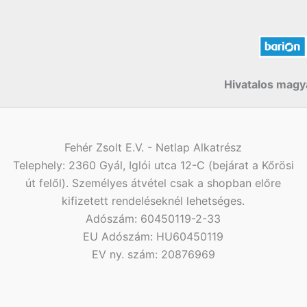
Hivatalos magya
Fehér Zsolt E.V. - Netlap Alkatrész
Telephely: 2360 Gyál, Iglói utca 12-C (bejárat a Kőrösi
út felől). Személyes átvétel csak a shopban előre
kifizetett rendeléseknél lehetséges.
Adószám: 60450119-2-33
EU Adószám: HU60450119
EV ny. szám: 20876969