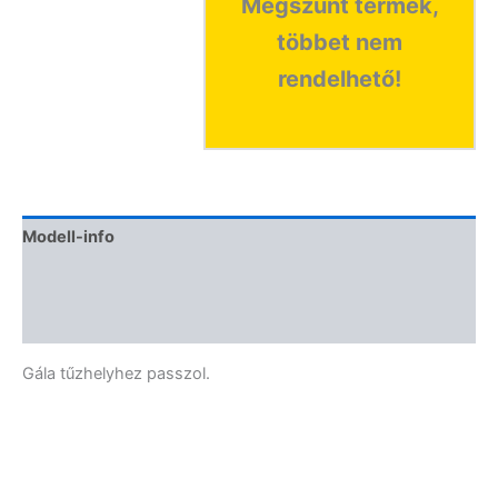
Megszűnt termék,
többet nem
rendelhető!
Modell-info
Termékbiztonság
Vélemények (0)
Gála tűzhelyhez passzol.