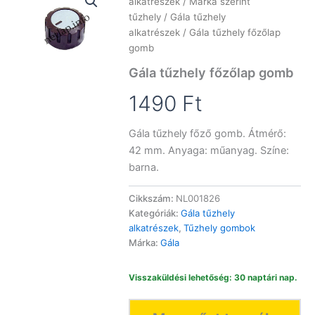
alkatrészek
/
Márka szerint
tűzhely
/
Gála tűzhely
alkatrészek
/ Gála tűzhely főzőlap
gomb
Gála tűzhely főzőlap gomb
1490
Ft
Gála tűzhely főző gomb. Átmérő:
42 mm. Anyaga: műanyag. Színe:
barna.
Cikkszám:
NL001826
Kategóriák:
Gála tűzhely
alkatrészek
,
Tűzhely gombok
Márka:
Gála
Visszaküldési lehetőség: 30 naptári nap.