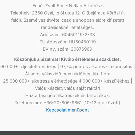
Fehér Zsolt E.V. - Netlap Alkatrész
Telephely: 2360 Gyál, Iglói utca 12-C (bejárat a Kőrösi út
felől). Személyes átvétel csak a shopban előre kifizetett
rendeléseknél lehetséges.
Adószám: 60450119-2-33
EU Adószám: HU60450119
EV ny. szám: 20876969
Köszönjük a bizalmat! Kiváló értékelésű szaküzlet.
90 000+ teljesített rendelés | 97,7% pontos alkatrész-azonosítás |
Átlagos válaszidő munkaidőben: kb. 1 óra
25 000 000+ alkatrész elérhetősége 4 000 000+ készülékhez |
Valós készlet, valós saját raktár!
Háztartási gép alkatrészek és tartozékok.
Telefonszám: +36-20-806-9861 (10-12 óra között)
Kapcsolat menüpont