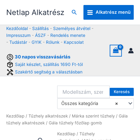
Skip
Netlap Alkatrész
to
Keresés
Alkatrész menü
content
Kezdőoldal
-
Szállítás
-
Személyes átvétel
-
Impresszum
-
ÁSZF
-
Rendelés menete
-
Tudástár
-
GYIK
-
Rólunk
-
Kapcsolat
30 napos visszavásárlás
Saját készlet, szállítás 1690 Ft-tól
Szakértő segítség a választásban
Keresés
Összes kategória
×
Kezdőlap
/
Tűzhely alkatrészek
/
Márka szerint tűzhely
/
Gála
tűzhely alkatrészek
/ Gála tűzhely főzőlap gomb
Kezdőlap
/
Tűzhely