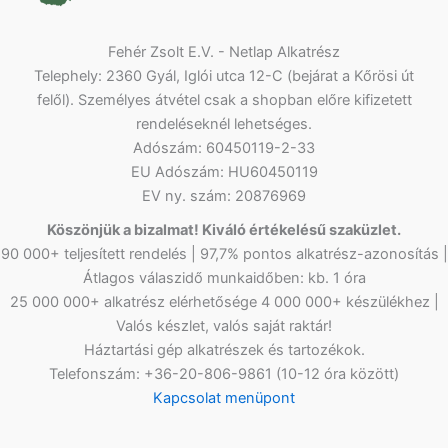
Fehér Zsolt E.V. - Netlap Alkatrész
Telephely: 2360 Gyál, Iglói utca 12-C (bejárat a Kőrösi út
felől). Személyes átvétel csak a shopban előre kifizetett
rendeléseknél lehetséges.
Adószám: 60450119-2-33
EU Adószám: HU60450119
EV ny. szám: 20876969
Köszönjük a bizalmat! Kiváló értékelésű szaküzlet.
90 000+ teljesített rendelés | 97,7% pontos alkatrész-azonosítás |
Átlagos válaszidő munkaidőben: kb. 1 óra
25 000 000+ alkatrész elérhetősége 4 000 000+ készülékhez |
Valós készlet, valós saját raktár!
Háztartási gép alkatrészek és tartozékok.
Telefonszám: +36-20-806-9861 (10-12 óra között)
Kapcsolat menüpont