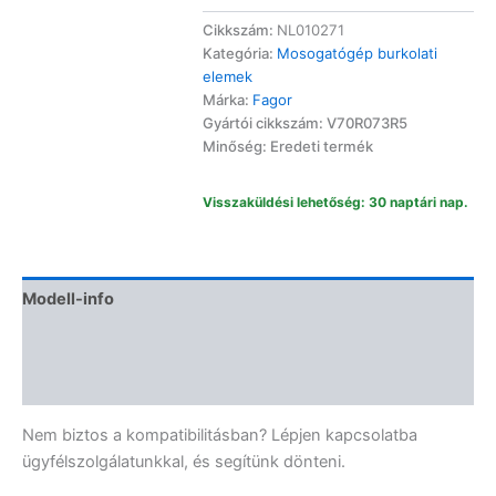
előlap
lj
Cikkszám:
NL010271
0222s
Kategória:
Mosogatógép burkolati
V70R073R5
elemek
mennyiség
Márka:
Fagor
Gyártói cikkszám: V70R073R5
Minőség: Eredeti termék
Visszaküldési lehetőség: 30 naptári nap.
Modell-info
Termékbiztonság
Vélemények (0)
Nem biztos a kompatibilitásban? Lépjen kapcsolatba
ügyfélszolgálatunkkal, és segítünk dönteni.