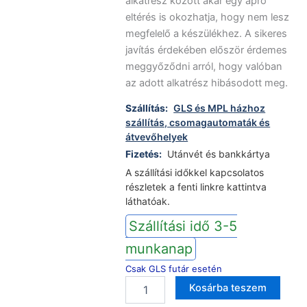
alkatrész között akár egy apró
eltérés is okozhatja, hogy nem lesz
megfelelő a készülékhez. A sikeres
javítás érdekében először érdemes
meggyőződni arról, hogy valóban
az adott alkatrész hibásodott meg.
Szállítás:
GLS és MPL házhoz
szállítás, csomagautomaták és
átvevőhelyek
Fizetés:
Utánvét és bankkártya
A szállítási időkkel kapcsolatos
részletek a fenti linkre kattintva
láthatóak.
Szállítási idő 3-5
munkanap
Csak GLS futár esetén
Fagor
Altern
Kosárba teszem
mosogatógép