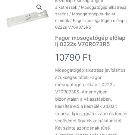
Kezdőlap
/
Mosogatógép
alkatrészek
/
Mosogatógép alkatrész
szerint
/
Mosogatógép burkolati
elemek
/ Fagor mosogatógép előlap lj
0222s V70R073R5
Fagor mosogatógép előlap
lj 0222s V70R073R5
10790
Ft
Mosogatógép alkatrész javításhoz
szükséges tétel: Fagor
mosogatógép előlap lj 0222s
V70R073R5. Amennyiben
bizonytalan a választásban,
készítse elő a készülék adatait
(márka, típus, gyári szám) és kérjen
segítséget ügyfélszolgálatunktól.
Két szinte azonosnak tűnő