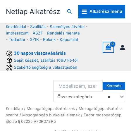
Skip
Netlap Alkatrész
to
Keresés
Alkatrész menü
content
Kezdőoldal
-
Szállítás
-
Személyes átvétel
-
Impresszum
-
ÁSZF
-
Rendelés menete
-
Tudástár
-
GYIK
-
Rólunk
-
Kapcsolat
30 napos visszavásárlás
Saját készlet, szállítás 1690 Ft-tól
Szakértő segítség a választásban
Keresés
Összes kategória
×
Kezdőlap
/
Mosogatógép alkatrészek
/
Mosogatógép alkatrész
szerint
/
Mosogatógép burkolati elemek
/ Fagor mosogatógép
előlap lj 0222s V70R073R5