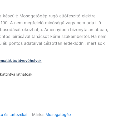
 készült: Mosogatógép rugó ajtófeszítő elektra
100. A nem megfelelő minőségű vagy nem oda illő
ibásodását okozhatja. Amennyiben bizonytalan abban,
ontos leírásával tanácsot kérni szakembertől. Ha nem
ülék pontos adataival célzottan érdeklődni, mert sok
omaták és átvevőhelyek
 kattintva láthatóak.
ó és tartozékai
Márka:
Mosogatógép