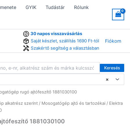
 menete
GYIK
Tudástár
Rólunk
30 napos visszavásárlás
Saját készlet, szállítás 1690 Ft-tól
Fiókom
Szakértő segítség a választásban
Keresés
×
ogatógép rugó ajtófeszítő 1881030100
 alkatrész szerint
/
Mosogatógép ajtó és tartozékai
/ Elektra
0
ajtófeszítő 1881030100