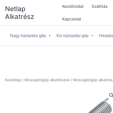
Skip
Kezdőoldal
Szállítás
Netlap
to
Alkatrész
content
Kapcsolat
Nagy háztartási gép
Kis háztartási gép
Híradás
Kezdőlap
/
Mosogatógép alkatrészek
/
Mosogatógép alkatrész