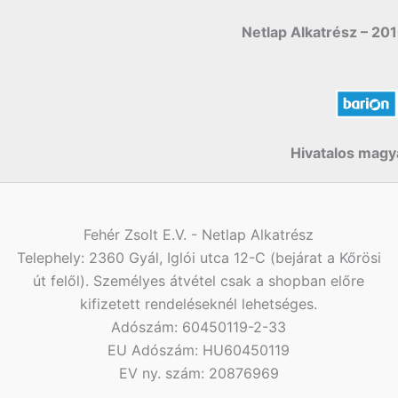
Netlap Alkatrész – 201
Hivatalos magya
Fehér Zsolt E.V. - Netlap Alkatrész
Telephely: 2360 Gyál, Iglói utca 12-C (bejárat a Kőrösi
út felől). Személyes átvétel csak a shopban előre
kifizetett rendeléseknél lehetséges.
Adószám: 60450119-2-33
EU Adószám: HU60450119
EV ny. szám: 20876969