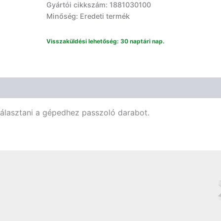
Gyártói cikkszám: 1881030100
1881030100
Minőség: Eredeti termék
mennyiség
Visszaküldési lehetőség: 30 naptári nap.
választani a gépedhez passzoló darabot.