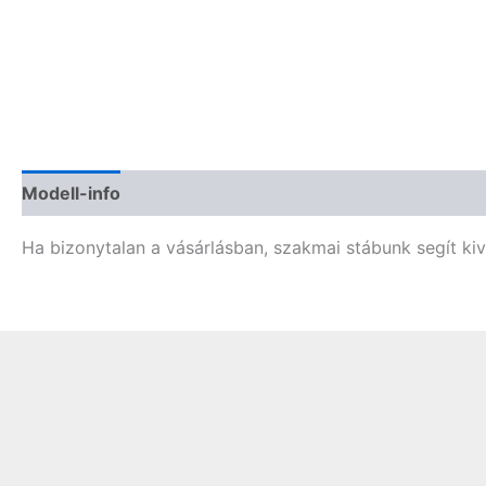
Modell-info
Termékbiztonság
Vélemények (0)
Ha bizonytalan a vásárlásban, szakmai stábunk segít ki