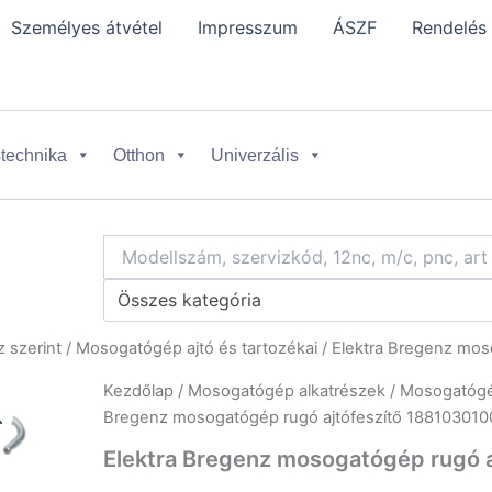
Személyes átvétel
Impresszum
ÁSZF
Rendelés
technika
Otthon
Univerzális
Összes kategória
 szerint
/
Mosogatógép ajtó és tartozékai
/ Elektra Bregenz mos
Kezdőlap
/
Mosogatógép alkatrészek
/
Mosogatógép
Bregenz mosogatógép rugó ajtófeszítő 188103010
Elektra Bregenz mosogatógép rugó 