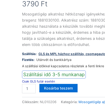
3790
Ft
Mosogatógép alkatrész hétköznapi igényekhez
bregenz 1881030100. Alkatrész szám: 1881030
alkatrész használata a készülék további megh
hogy javítható-e a készülék, érdemes a hiba p
találja a szükséges alkatrészt, érdemes a kész
elem több cikkszámon is előfordulhat.
Szállítás:
GLS és MPL házhoz szállítás, csomagaut
Fizetés:
Utánvét és bankkártya
A szállítási időkkel kapcsolatos részletek a fenti linkre
Szállítási idő 3-5 munkanap
Csak GLS futár esetén
Elektra
Alternative:
Kosárba teszem
Bregenz
mosogatógép
rugó
Cikkszám:
NL010206
Kategória:
Mosogatógép ajt
ajtófeszítő