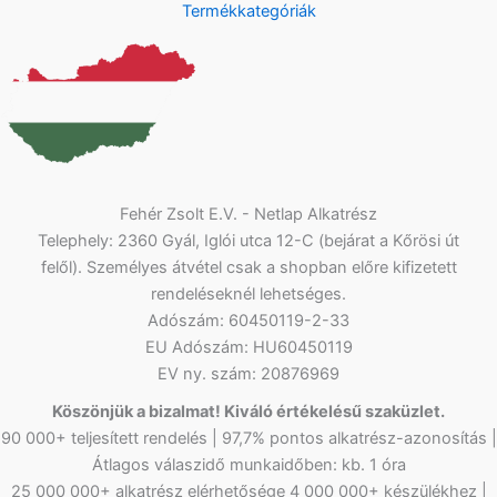
Termékkategóriák
Fehér Zsolt E.V. - Netlap Alkatrész
Telephely: 2360 Gyál, Iglói utca 12-C (bejárat a Kőrösi út
felől). Személyes átvétel csak a shopban előre kifizetett
rendeléseknél lehetséges.
Adószám: 60450119-2-33
EU Adószám: HU60450119
EV ny. szám: 20876969
Köszönjük a bizalmat! Kiváló értékelésű szaküzlet.
90 000+ teljesített rendelés | 97,7% pontos alkatrész-azonosítás |
Átlagos válaszidő munkaidőben: kb. 1 óra
25 000 000+ alkatrész elérhetősége 4 000 000+ készülékhez |