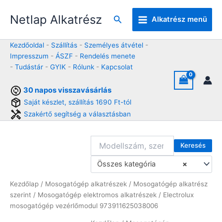
Skip
Netlap Alkatrész
to
Keresés
Alkatrész menü
content
Kezdőoldal
-
Szállítás
-
Személyes átvétel
-
Impresszum
-
ÁSZF
-
Rendelés menete
-
Tudástár
-
GYIK
-
Rólunk
-
Kapcsolat
30 napos visszavásárlás
Saját készlet, szállítás 1690 Ft-tól
Szakértő segítség a választásban
Keresés
Összes kategória
×
Kezdőlap
/
Mosogatógép alkatrészek
/
Mosogatógép alkatrész
szerint
/
Mosogatógép elektromos alkatrészek
/ Electrolux
mosogatógép vezérlőmodul 973911625038006