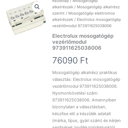
Kezdőlap
/
Mosogatógép
alkatrészek
/
Mosogatógép alkatrész
szerint
/
Mosogatógép elektromos
alkatrészek
/ Electrolux mosogatógép
vezérlőmodul 973911625038006
Electrolux mosogatógép
vezérlőmodul
973911625038006
76090
Ft
Mosogatógép alkatrész praktikus
választás: Electrolux mosogatógép
vezérlőmodul 973911625038006.
Nyomonkövetési szám:
973911625038006. Amennyiben
bizonytalan a választásban,
készítse elő a készülék adatait
(márka, típus, gyári szám) és kérjen
segítséget ügyfélszolgálatunktól.