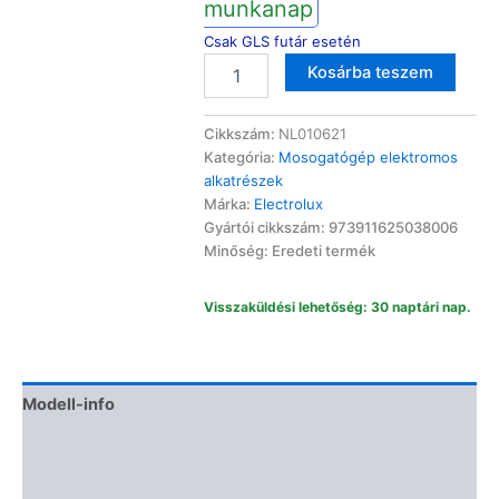
munkanap
Csak GLS futár esetén
Electrolux
Altern
Kosárba teszem
mosogatógép
vezérlőmodul
973911625038006
Cikkszám:
NL010621
mennyiség
Kategória:
Mosogatógép elektromos
alkatrészek
Márka:
Electrolux
Gyártói cikkszám: 973911625038006
Minőség: Eredeti termék
Visszaküldési lehetőség: 30 naptári nap.
Modell-info
Termékbiztonság
Vélemények (0)