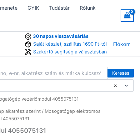
 menete
GYIK
Tudástár
Rólunk
30 napos visszavásárlás
Saját készlet, szállítás 1690 Ft-tól
Fiókom
Szakértő segítség a választásban
Keresés
×
sogatógép vezérlőmodul 4055075131
 alkatrész szerint
/
Mosogatógép elektromos
ul 4055075131
dul 4055075131