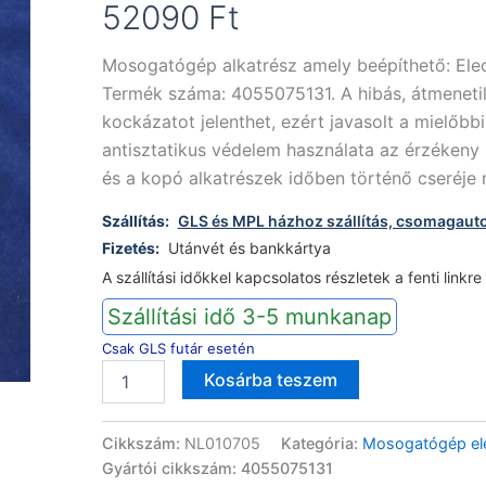
52090
Ft
Mosogatógép alkatrész amely beépíthető: El
Termék száma: 4055075131. A hibás, átmenetil
kockázatot jelenthet, ezért javasolt a mielőbbi
antisztatikus védelem használata az érzéken
és a kopó alkatrészek időben történő cseréje n
Szállítás:
GLS és MPL házhoz szállítás, csomagaut
Fizetés:
Utánvét és bankkártya
A szállítási időkkel kapcsolatos részletek a fenti linkre
Szállítási idő 3-5 munkanap
Csak GLS futár esetén
Electrolux
Alternative:
Kosárba teszem
mosogatógép
vezérlőmodul
4055075131
Cikkszám:
NL010705
Kategória:
Mosogatógép ele
mennyiség
Gyártói cikkszám: 4055075131