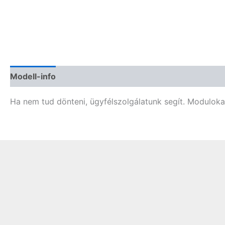
Modell-info
Termékbiztonság
Vélemények (0)
Ha nem tud dönteni, ügyfélszolgálatunk segít. Moduloka