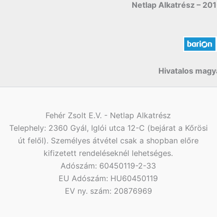
Netlap Alkatrész – 201
Hivatalos magya
Fehér Zsolt E.V. - Netlap Alkatrész
Telephely: 2360 Gyál, Iglói utca 12-C (bejárat a Kőrösi
út felől). Személyes átvétel csak a shopban előre
kifizetett rendeléseknél lehetséges.
Adószám: 60450119-2-33
EU Adószám: HU60450119
EV ny. szám: 20876969