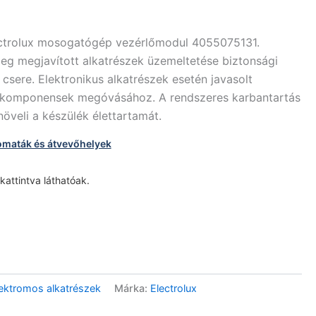
ectrolux mosogatógép vezérlőmodul 4055075131.
eg megjavított alkatrészek üzemeltetése biztonsági
 csere. Elektronikus alkatrészek esetén javasolt
y komponensek megóvásához. A rendszeres karbantartás
öveli a készülék élettartamát.
omaták és átvevőhelyek
 kattintva láthatóak.
ktromos alkatrészek
Márka:
Electrolux