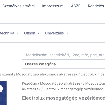
Személyes átvétel
Impresszum
ÁSZF
Rendelés
technika
Otthon
Univerzális
Összes kategória
 szerint
/
Mosogatógép elektromos alkatrészek
/ Electrolux mo
Kezdőlap
/
Mosogatógép alkatrészek
/
Mosogatógép
alkatrészek
/ Electrolux mosogatógép vezérlőmod
Electrolux mosogatógép vezérlőmo