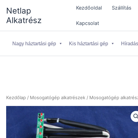
Skip
Kezdőoldal
Szállítás
Netlap
to
Alkatrész
content
Kapcsolat
Nagy háztartási gép
Kis háztartási gép
Híradás
Kezdőlap
/
Mosogatógép alkatrészek
/
Mosogatógép alkatrész