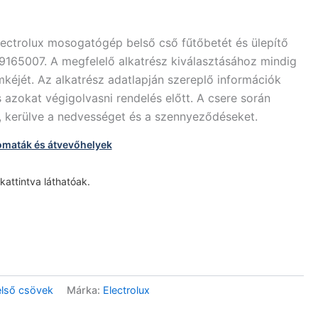
lectrolux mosogatógép belső cső fűtőbetét és ülepítő
165007. A megfelelő alkatrész kiválasztásához mindig
mkéjét. Az alkatrész adatlapján szereplő információk
azokat végigolvasni rendelés előtt. A csere során
, kerülve a nedvességet és a szennyeződéseket.
omaták és átvevőhelyek
 kattintva láthatóak.
lső csövek
Márka:
Electrolux