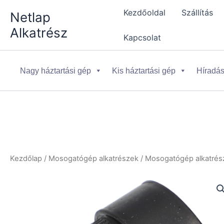
Skip
Kezdőoldal
Szállítás
Netlap
to
Alkatrész
content
Kapcsolat
Nagy háztartási gép
Kis háztartási gép
Híradás
Kezdőlap
/
Mosogatógép alkatrészek
/
Mosogatógép alkatrész