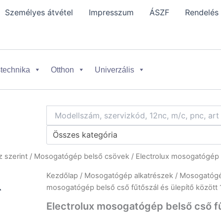
Személyes átvétel
Impresszum
ÁSZF
Rendelés
technika
Otthon
Univerzális
Összes kategória
 szerint
/
Mosogatógép belső csövek
/ Electrolux mosogatógép 
Kezdőlap
/
Mosogatógép alkatrészek
/
Mosogatógép
mosogatógép belső cső fűtőszál és ülepítő között
Electrolux mosogatógép belső cső fű