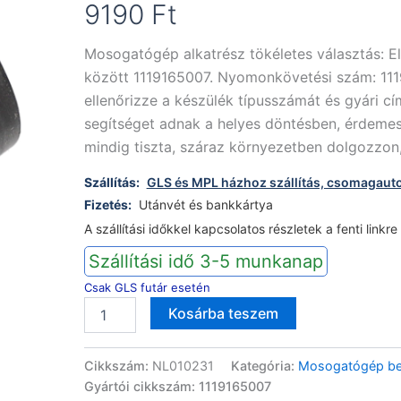
9190
Ft
Mosogatógép alkatrész tökéletes választás: E
között 1119165007. Nyomonkövetési szám: 1119
ellenőrizze a készülék típusszámát és gyári cí
segítséget adnak a helyes döntésben, érdemes 
mindig tiszta, száraz környezetben dolgozzon
Szállítás:
GLS és MPL házhoz szállítás, csomagaut
Fizetés:
Utánvét és bankkártya
A szállítási időkkel kapcsolatos részletek a fenti linkre
Szállítási idő 3-5 munkanap
Csak GLS futár esetén
Electrolux
Alternative:
Kosárba teszem
mosogatógép
belső
cső
Cikkszám:
NL010231
Kategória:
Mosogatógép be
fűtőszál
Gyártói cikkszám: 1119165007
és