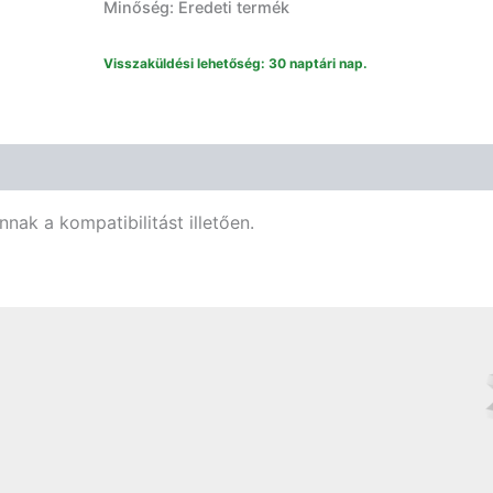
Minőség: Eredeti termék
ülepítő
között
1119165007
Visszaküldési lehetőség: 30 naptári nap.
mennyiség
nak a kompatibilitást illetően.