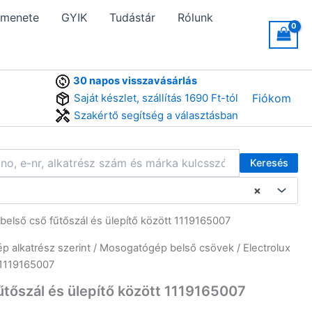
 menete
GYIK
Tudástár
Rólunk
30 napos visszavásárlás
Saját készlet, szállítás 1690 Ft-tól
Fiókom
Szakértő segítség a választásban
Keresés
×
belső cső fűtőszál és ülepítő között 1119165007
 alkatrész szerint
/
Mosogatógép belső csövek
/ Electrolux
 1119165007
tőszál és ülepítő között 1119165007