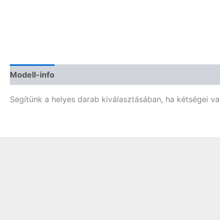
Modell-info
Termékbiztonság
Vélemények (0)
Segítünk a helyes darab kiválasztásában, ha kétségei van