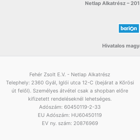
Netlap Alkatrész – 201
Hivatalos magya
Fehér Zsolt E.V. - Netlap Alkatrész
Telephely: 2360 Gyál, Iglói utca 12-C (bejárat a Kőrösi
út felől). Személyes átvétel csak a shopban előre
kifizetett rendeléseknél lehetséges.
Adószám: 60450119-2-33
EU Adószám: HU60450119
EV ny. szám: 20876969