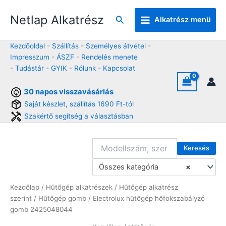
Skip
Netlap Alkatrész
to
Keresés
Alkatrész menü
content
Kezdőoldal
-
Szállítás
-
Személyes átvétel
-
Impresszum
-
ÁSZF
-
Rendelés menete
-
Tudástár
-
GYIK
-
Rólunk
-
Kapcsolat
30 napos visszavásárlás
Saját készlet, szállítás 1690 Ft-tól
Szakértő segítség a választásban
Keresés
Összes kategória
×
Kezdőlap
/
Hűtőgép alkatrészek
/
Hűtőgép alkatrész
szerint
/
Hűtőgép gomb
/ Electrolux hűtőgép hőfokszabályzó
gomb 2425048044