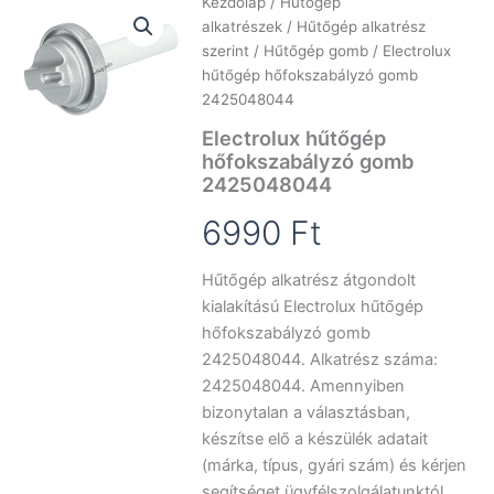
Kezdőlap
/
Hűtőgép
alkatrészek
/
Hűtőgép alkatrész
szerint
/
Hűtőgép gomb
/ Electrolux
hűtőgép hőfokszabályzó gomb
2425048044
Electrolux hűtőgép
hőfokszabályzó gomb
2425048044
6990
Ft
Hűtőgép alkatrész átgondolt
kialakítású Electrolux hűtőgép
hőfokszabályzó gomb
2425048044. Alkatrész száma:
2425048044. Amennyiben
bizonytalan a választásban,
készítse elő a készülék adatait
(márka, típus, gyári szám) és kérjen
segítséget ügyfélszolgálatunktól.