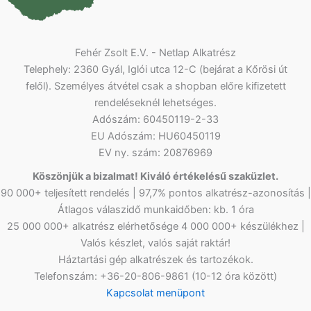
Fehér Zsolt E.V. - Netlap Alkatrész
Telephely: 2360 Gyál, Iglói utca 12-C (bejárat a Kőrösi út
felől). Személyes átvétel csak a shopban előre kifizetett
rendeléseknél lehetséges.
Adószám: 60450119-2-33
EU Adószám: HU60450119
EV ny. szám: 20876969
Köszönjük a bizalmat! Kiváló értékelésű szaküzlet.
90 000+ teljesített rendelés | 97,7% pontos alkatrész-azonosítás |
Átlagos válaszidő munkaidőben: kb. 1 óra
25 000 000+ alkatrész elérhetősége 4 000 000+ készülékhez |
Valós készlet, valós saját raktár!
Háztartási gép alkatrészek és tartozékok.
Telefonszám: +36-20-806-9861 (10-12 óra között)
Kapcsolat menüpont