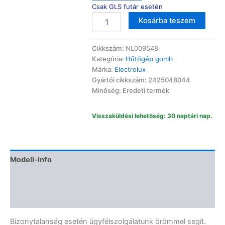
Csak GLS futár esetén
Electrolux
Altern
Kosárba teszem
hűtőgép
hőfokszabályzó
gomb
Cikkszám:
NL009548
2425048044
Kategória:
Hűtőgép gomb
mennyiség
Márka:
Electrolux
Gyártói cikkszám: 2425048044
Minőség: Eredeti termék
Visszaküldési lehetőség: 30 naptári nap.
Modell-info
Termékbiztonság
Vélemények (0)
Bizonytalanság esetén ügyfélszolgálatunk örömmel segít.