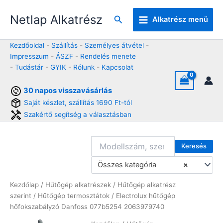
Skip
Netlap Alkatrész
to
Keresés
Alkatrész menü
content
Kezdőoldal
-
Szállítás
-
Személyes átvétel
-
Impresszum
-
ÁSZF
-
Rendelés menete
-
Tudástár
-
GYIK
-
Rólunk
-
Kapcsolat
30 napos visszavásárlás
Saját készlet, szállítás 1690 Ft-tól
Szakértő segítség a választásban
Keresés
Összes kategória
×
Kezdőlap
/
Hűtőgép alkatrészek
/
Hűtőgép alkatrész
szerint
/
Hűtőgép termosztátok
/ Electrolux hűtőgép
hőfokszabályzó Danfoss 077b5254 2063979740