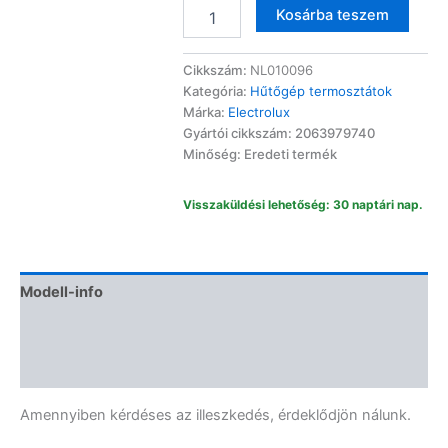
Electrolux
Altern
Kosárba teszem
hűtőgép
hőfokszabályzó
Danfoss
Cikkszám:
NL010096
077b5254
Kategória:
Hűtőgép termosztátok
2063979740
Márka:
Electrolux
mennyiség
Gyártói cikkszám: 2063979740
Minőség: Eredeti termék
Visszaküldési lehetőség: 30 naptári nap.
Modell-info
Termékbiztonság
Vélemények (0)
Amennyiben kérdéses az illeszkedés, érdeklődjön nálunk.