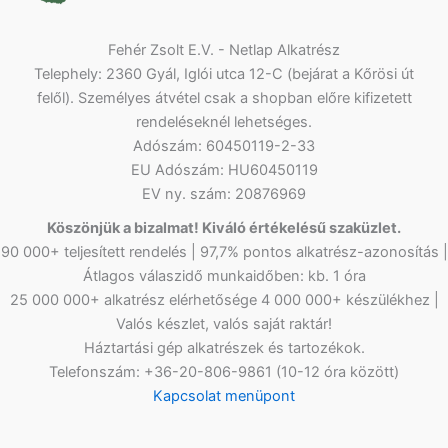
Fehér Zsolt E.V. - Netlap Alkatrész
Telephely: 2360 Gyál, Iglói utca 12-C (bejárat a Kőrösi út
felől). Személyes átvétel csak a shopban előre kifizetett
rendeléseknél lehetséges.
Adószám: 60450119-2-33
EU Adószám: HU60450119
EV ny. szám: 20876969
Köszönjük a bizalmat! Kiváló értékelésű szaküzlet.
90 000+ teljesített rendelés | 97,7% pontos alkatrész-azonosítás |
Átlagos válaszidő munkaidőben: kb. 1 óra
25 000 000+ alkatrész elérhetősége 4 000 000+ készülékhez |
Valós készlet, valós saját raktár!
Háztartási gép alkatrészek és tartozékok.
Telefonszám: +36-20-806-9861 (10-12 óra között)
Kapcsolat menüpont