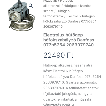
Kezdőlap
/
Hűtőgép
alkatrészek
/
Hűtőgép alkatrész
szerint
/
Hűtőgép
termosztátok
/ Electrolux hűtőgép
hőfokszabályzó Danfoss 077b5254
2063979740
Electrolux hűtőgép
hőfokszabályzó Danfoss
077b5254 2063979740
22490
Ft
Hűtőgép alkatrész használatra
kész: Electrolux hűtőgép
hőfokszabályzó Danfoss 077b5254
2063979740. Gyártási azonosító:
2063979740. A feltüntetett adatok
tájékoztató jellegűek, az egyes
gyártók fenntartják a műszaki
változtatás jogát. A