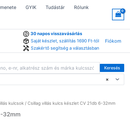
 menete
GYIK
Tudástár
Rólunk
30 napos visszavásárlás
Saját készlet, szállítás 1690 Ft-tól
Fiókom
Szakértő segítség a választásban
Keresés
×
illás kulcsok
/ Csillag villás kulcs készlet CV 21db 6-32mm
b 6-32mm