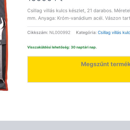
Csillag villás kulcs készlet, 21 darabos. Méretek:
mm. Anyaga: Króm-vanádium acél. Vászon tartó
Cikkszám:
NL000992
Kategória:
Csillag villás ku
Visszaküldési lehetőség: 30 naptári nap.
Megszűnt termék,
Vélemények (0)