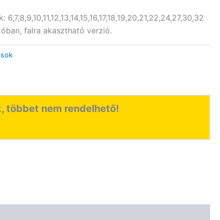
 6,7,8,9,10,11,12,13,14,15,16,17,18,19,20,21,22,24,27,30,32
ban, falra akasztható verzió.
lcsok
 többet nem rendelhető!