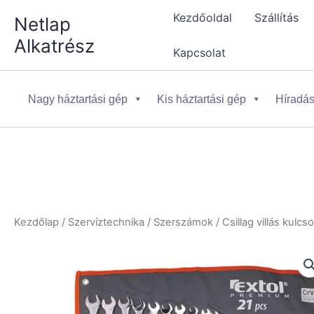
Skip
Kezdőoldal
Szállítás
Netlap
to
Alkatrész
content
Kapcsolat
Nagy háztartási gép
Kis háztartási gép
Híradás
Kezdőlap
/
Szervíztechnika
/
Szerszámok
/
Csillag villás kulcs