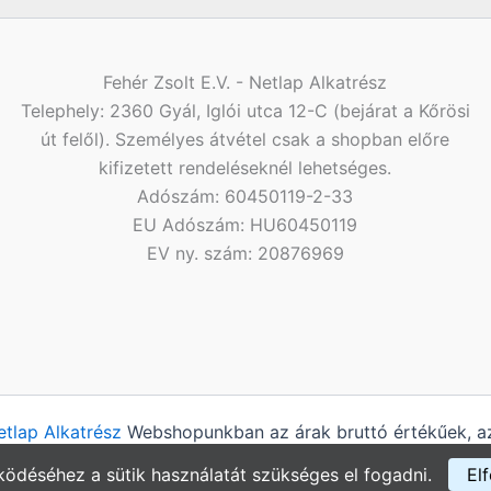
Fehér Zsolt E.V. - Netlap Alkatrész
Telephely: 2360 Gyál, Iglói utca 12-C (bejárat a Kőrösi
út felől). Személyes átvétel csak a shopban előre
kifizetett rendeléseknél lehetséges.
Adószám: 60450119-2-33
EU Adószám: HU60450119
EV ny. szám: 20876969
etlap Alkatrész
Webshopunkban az árak bruttó értékűek, az
ödéséhez a sütik használatát szükséges el fogadni.
El