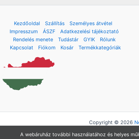
Kezdőoldal
Szállítás
Személyes átvétel
Impresszum
ÁSZF
Adatkezelési tájékoztató
Rendelés menete
Tudástár
GYIK
Rólunk
Kapcsolat
Fiókom
Kosár
Termékkategóriák
Copyright © 2026
N
A webáruház további használatához és helyes műk