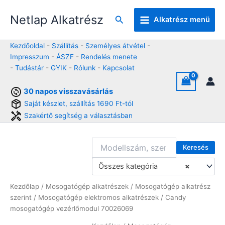
Skip
Netlap Alkatrész
to
Keresés
Alkatrész menü
content
Kezdőoldal
-
Szállítás
-
Személyes átvétel
-
Impresszum
-
ÁSZF
-
Rendelés menete
-
Tudástár
-
GYIK
-
Rólunk
-
Kapcsolat
30 napos visszavásárlás
Saját készlet, szállítás 1690 Ft-tól
Szakértő segítség a választásban
Keresés
Összes kategória
×
Kezdőlap
/
Mosogatógép alkatrészek
/
Mosogatógép alkatrész
szerint
/
Mosogatógép elektromos alkatrészek
/ Candy
mosogatógép vezérlőmodul 70026069