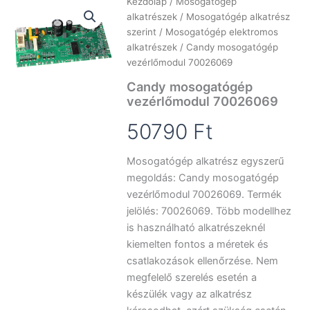
Kezdőlap
/
Mosogatógép
alkatrészek
/
Mosogatógép alkatrész
szerint
/
Mosogatógép elektromos
alkatrészek
/ Candy mosogatógép
vezérlőmodul 70026069
Candy mosogatógép
vezérlőmodul 70026069
50790
Ft
Mosogatógép alkatrész egyszerű
megoldás: Candy mosogatógép
vezérlőmodul 70026069. Termék
jelölés: 70026069. Több modellhez
is használható alkatrészeknél
kiemelten fontos a méretek és
csatlakozások ellenőrzése. Nem
megfelelő szerelés esetén a
készülék vagy az alkatrész