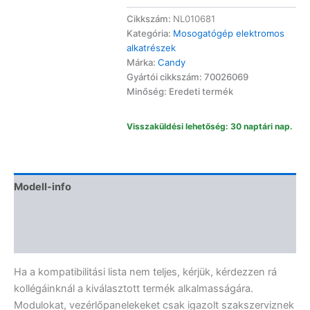
vezérlőmodul
70026069
Cikkszám:
NL010681
mennyiség
Kategória:
Mosogatógép elektromos
alkatrészek
Márka:
Candy
Gyártói cikkszám: 70026069
Minőség: Eredeti termék
Visszaküldési lehetőség: 30 naptári nap.
Modell-info
Termékbiztonság
Vélemények (0)
Ha a kompatibilitási lista nem teljes, kérjük, kérdezzen rá
kollégáinknál a kiválasztott termék alkalmasságára.
Modulokat, vezérlőpanelekeket csak igazolt szakszerviznek