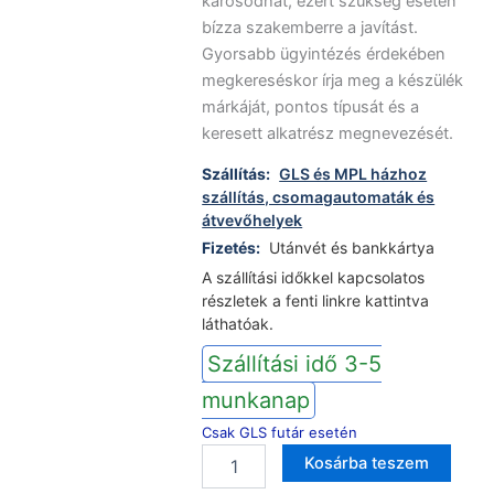
károsodhat, ezért szükség esetén
bízza szakemberre a javítást.
Gyorsabb ügyintézés érdekében
megkereséskor írja meg a készülék
márkáját, pontos típusát és a
keresett alkatrész megnevezését.
Szállítás:
GLS és MPL házhoz
szállítás, csomagautomaták és
átvevőhelyek
Fizetés:
Utánvét és bankkártya
A szállítási időkkel kapcsolatos
részletek a fenti linkre kattintva
láthatóak.
Szállítási idő 3-5
munkanap
Csak GLS futár esetén
Candy
Altern
Kosárba teszem
mosogatógép