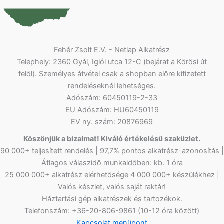
Fehér Zsolt E.V. - Netlap Alkatrész
Telephely: 2360 Gyál, Iglói utca 12-C (bejárat a Kőrösi út
felől). Személyes átvétel csak a shopban előre kifizetett
rendeléseknél lehetséges.
Adószám: 60450119-2-33
EU Adószám: HU60450119
EV ny. szám: 20876969
Köszönjük a bizalmat! Kiváló értékelésű szaküzlet.
90 000+ teljesített rendelés | 97,7% pontos alkatrész-azonosítás |
Átlagos válaszidő munkaidőben: kb. 1 óra
25 000 000+ alkatrész elérhetősége 4 000 000+ készülékhez |
Valós készlet, valós saját raktár!
Háztartási gép alkatrészek és tartozékok.
Telefonszám: +36-20-806-9861 (10-12 óra között)
Kapcsolat menüpont