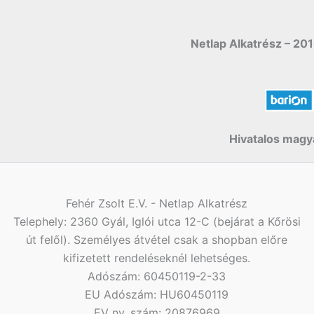
Netlap Alkatrész – 201
Hivatalos magya
Fehér Zsolt E.V. - Netlap Alkatrész
Telephely: 2360 Gyál, Iglói utca 12-C (bejárat a Kőrösi
út felől). Személyes átvétel csak a shopban előre
kifizetett rendeléseknél lehetséges.
Adószám: 60450119-2-33
EU Adószám: HU60450119
EV ny. szám: 20876969