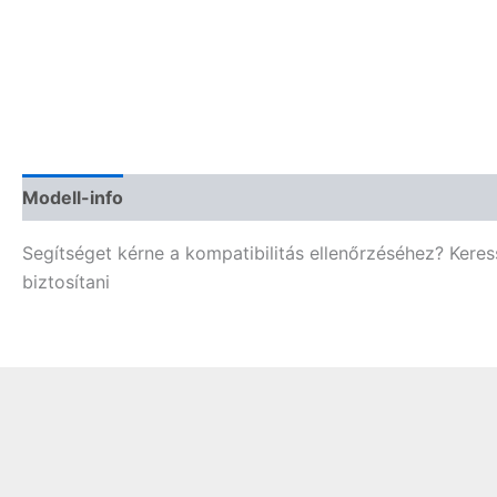
Modell-info
Termékbiztonság
Vélemények (0)
Segítséget kérne a kompatibilitás ellenőrzéséhez? Kere
biztosítani