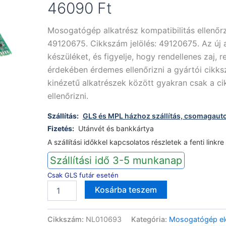
46090
Ft
Mosogatógép alkatrész kompatibilitás ellenő
49120675. Cikkszám jelölés: 49120675. Az új a
készüléket, és figyelje, hogy rendellenes zaj,
érdekében érdemes ellenőrizni a gyártói cikks
kinézetű alkatrészek között gyakran csak a ci
ellenőrizni.
Szállítás:
GLS és MPL házhoz szállítás, csomagaut
Fizetés:
Utánvét és bankkártya
A szállítási időkkel kapcsolatos részletek a fenti linkre
Szállítási idő 3-5 munkanap
Csak GLS futár esetén
Candy
Alternative:
Kosárba teszem
mosogatógép
vezérlőmodul
49120675
Cikkszám:
NL010693
Kategória:
Mosogatógép ele
mennyiség