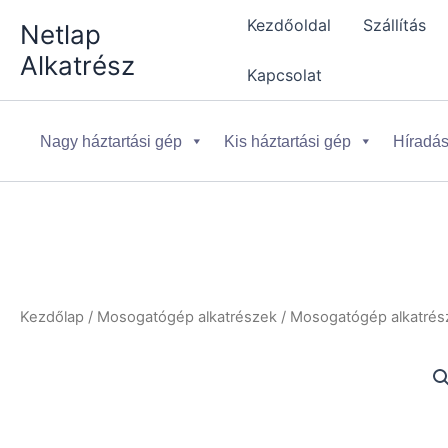
Skip
Kezdőoldal
Szállítás
Netlap
to
Alkatrész
content
Kapcsolat
Nagy háztartási gép
Kis háztartási gép
Híradás
Kezdőlap
/
Mosogatógép alkatrészek
/
Mosogatógép alkatrész