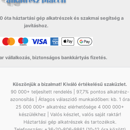
0 óta háztartási gép alkatrészek és szakmai segítség a
javításhoz.
r vállalkozás, biztonságos bankkártyás fizetés.
Köszönjük a bizalmat! Kiváló értékelésű szaküzlet.
90 000+ teljesített rendelés | 97,7% pontos alkatrész-
azonosítás | Átlagos válaszidő munkaidőben: kb. 1 óra
25 000 000+ alkatrész elérhetősége 4 000 000+
készülékhez | Valós készlet, valós saját raktár!
Háztartási gép alkatrészek és tartozékok.
Telefonszám: +36-20-806-9861 (10-12 óra között)