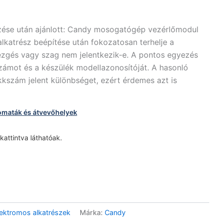
rzése után ajánlott: Candy mosogatógép vezérlőmodul
lkatrész beépítése után fokozatosan terhelje a
 rezgés vagy szag nem jelentkezik-e. A pontos egyezés
zámot és a készülék modellazonosítóját. A hasonló
kkszám jelent különbséget, ezért érdemes azt is
omaták és átvevőhelyek
 kattintva láthatóak.
ktromos alkatrészek
Márka:
Candy