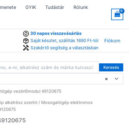
 menete
GYIK
Tudástár
Rólunk
30 napos visszavásárlás
Saját készlet, szállítás 1690 Ft-tól
Fiókom
Szakértő segítség a választásban
Keresés
×
tógép vezérlőmodul 49120675
 alkatrész szerint
/
Mosogatógép elektromos
9120675
49120675