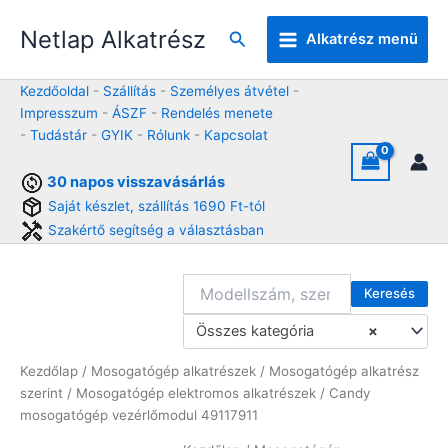
Skip
Netlap Alkatrész
to
Keresés
Alkatrész menü
content
Kezdőoldal
-
Szállítás
-
Személyes átvétel
-
Impresszum
-
ÁSZF
-
Rendelés menete
-
Tudástár
-
GYIK
-
Rólunk
-
Kapcsolat
30 napos visszavásárlás
Saját készlet, szállítás 1690 Ft-tól
Szakértő segítség a választásban
Keresés
Összes kategória
×
Kezdőlap
/
Mosogatógép alkatrészek
/
Mosogatógép alkatrész
szerint
/
Mosogatógép elektromos alkatrészek
/ Candy
mosogatógép vezérlőmodul 49117911