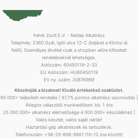
Fehér Zsolt E.V. - Netlap Alkatrész
Telephely: 2360 Gyál, Iglói utca 12-C (bejárat a Kőrösi út
felől). Személyes átvétel csak a shopban előre kifizetett
rendeléseknél lehetséges.
Adószám: 60450119-2-33
EU Adószám: HU60450119
EV ny. szám: 20876969
Köszönjük a bizalmat! Kiváló értékelésű szaküzlet.
90 000+ teljesített rendelés | 97,7% pontos alkatrész-azonosítás |
Átlagos válaszidő munkaidőben: kb. 1 óra
25 000 000+ alkatrész elérhetősége 4 000 000+ készülékhez |
Valós készlet, valós saját raktár!
Háztartási gép alkatrészek és tartozékok.
Telefonszám: +36-20-806-9861 (10-12 óra között)