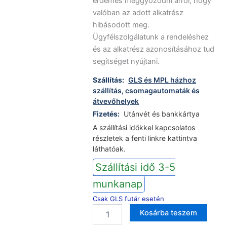
érdemes meggyőződni arról, hogy
valóban az adott alkatrész
hibásodott meg.
Ügyfélszolgálatunk a rendeléshez
és az alkatrész azonosításához tud
segítséget nyújtani.
Szállítás:
GLS és MPL házhoz
szállítás, csomagautomaták és
átvevőhelyek
Fizetés:
Utánvét és bankkártya
A szállítási időkkel kapcsolatos
részletek a fenti linkre kattintva
láthatóak.
Szállítási idő 3-5
munkanap
Csak GLS futár esetén
Candy
Kosárba teszem
mosogatógép