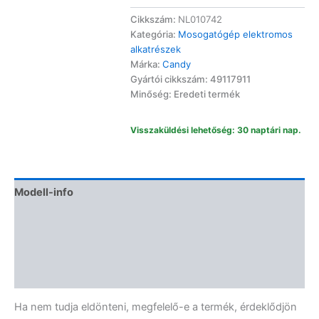
vezérlőmodul
Alternative:
49117911
Cikkszám:
NL010742
mennyiség
Kategória:
Mosogatógép elektromos
alkatrészek
Márka:
Candy
Gyártói cikkszám: 49117911
Minőség: Eredeti termék
Visszaküldési lehetőség: 30 naptári nap.
Modell-info
Gyártói cikkszámok
Termékbiztonság
Vélemények (0)
Ha nem tudja eldönteni, megfelelő-e a termék, érdeklődjön