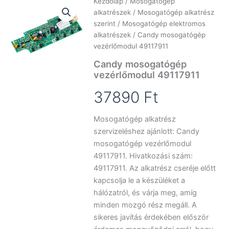
Kezdőlap
/
Mosogatógép
alkatrészek
/
Mosogatógép alkatrész
szerint
/
Mosogatógép elektromos
alkatrészek
/ Candy mosogatógép
vezérlőmodul 49117911
Candy mosogatógép
vezérlőmodul 49117911
37890
Ft
Mosogatógép alkatrész
szervizeléshez ajánlott: Candy
mosogatógép vezérlőmodul
49117911. Hivatkozási szám:
49117911. Az alkatrész cseréje előtt
kapcsolja le a készüléket a
hálózatról, és várja meg, amíg
minden mozgó rész megáll. A
sikeres javítás érdekében először