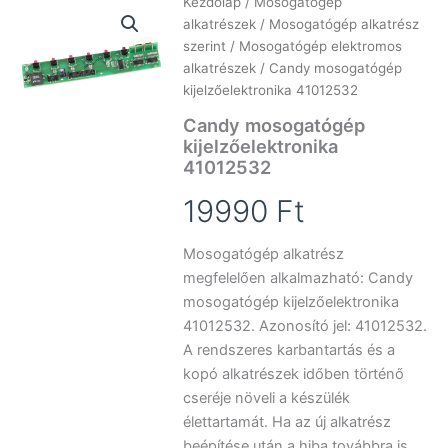
Kezdőlap
/
Mosogatógép
alkatrészek
/
Mosogatógép alkatrész
szerint
/
Mosogatógép elektromos
alkatrészek
/ Candy mosogatógép
kijelzőelektronika 41012532
Candy mosogatógép
kijelzőelektronika
41012532
19990
Ft
Mosogatógép alkatrész
megfelelően alkalmazható: Candy
mosogatógép kijelzőelektronika
41012532. Azonosító jel: 41012532.
A rendszeres karbantartás és a
kopó alkatrészek időben történő
cseréje növeli a készülék
élettartamát. Ha az új alkatrész
beépítése után a hiba továbbra is