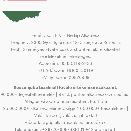
Fehér Zsolt E.V. - Netlap Alkatrész
Telephely: 2360 Gyál, Iglói utca 12-C (bejárat a Kőrösi út
felől). Személyes átvétel csak a shopban előre kifizetett
rendeléseknél lehetséges.
Adószám: 60450119-2-33
EU Adószám: HU60450119
EV ny. szám: 20876969
Köszönjük a bizalmat! Kiváló értékelésű szaküzlet.
90 000+ teljesített rendelés | 97,7% pontos alkatrész-azonosítás |
Átlagos válaszidő munkaidőben: kb. 1 óra
25 000 000+ alkatrész elérhetősége 4 000 000+ készülékhez |
Valós készlet, valós saját raktár!
Háztartási gép alkatrészek és tartozékok.
Telefonszám: +36-20-806-9861 (10-12 óra között)