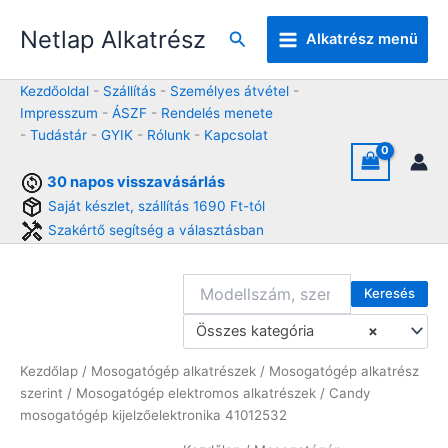
Skip
Netlap Alkatrész
to
Keresés
Alkatrész menü
content
Kezdőoldal
-
Szállítás
-
Személyes átvétel
-
Impresszum
-
ÁSZF
-
Rendelés menete
-
Tudástár
-
GYIK
-
Rólunk
-
Kapcsolat
30 napos visszavásárlás
Saját készlet, szállítás 1690 Ft-tól
Szakértő segítség a választásban
Keresés
Összes kategória
×
Kezdőlap
/
Mosogatógép alkatrészek
/
Mosogatógép alkatrész
szerint
/
Mosogatógép elektromos alkatrészek
/ Candy
mosogatógép kijelzőelektronika 41012532