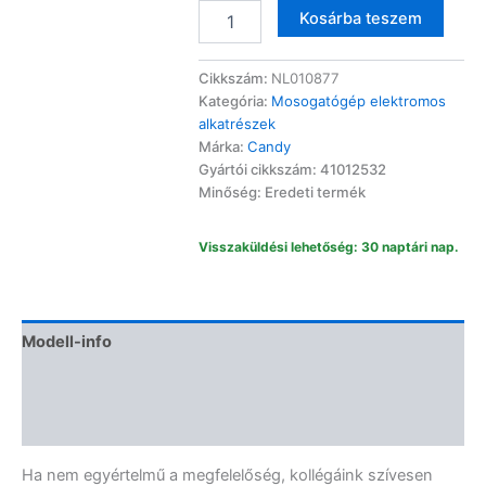
Candy
Altern
Kosárba teszem
mosogatógép
kijelzőelektronika
41012532
Cikkszám:
NL010877
mennyiség
Kategória:
Mosogatógép elektromos
alkatrészek
Márka:
Candy
Gyártói cikkszám: 41012532
Minőség: Eredeti termék
Visszaküldési lehetőség: 30 naptári nap.
Modell-info
Termékbiztonság
Vélemények (0)
Ha nem egyértelmű a megfelelőség, kollégáink szívesen