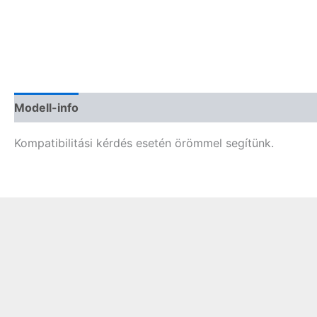
Modell-info
Gyártói cikkszámok
Termékbiztonság
Kompatibilitási kérdés esetén örömmel segítünk.