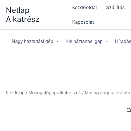
Skip
Kezdőoldal
Szállítás
Netlap
to
Alkatrész
content
Kapcsolat
Nagy háztartási gép
Kis háztartási gép
Híradás
Kezdőlap
/
Mosogatógép alkatrészek
/
Mosogatógép alkatrész