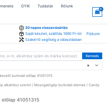
 menete
GYIK
Tudástár
Rólunk
30 napos visszavásárlás
Saját készlet, szállítás 1690 Ft-tól
Fiókom
Szakértő segítség a választásban
Keresés
×
ezelő burkolat előlap 41051315
 alkatrész szerint
/
Mosogatógép burkolati elemek
/ Candy
 előlap 41051315