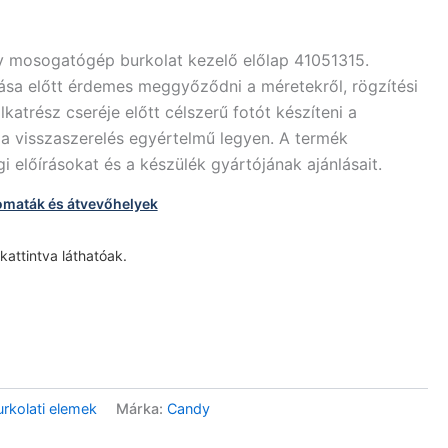
 mosogatógép burkolat kezelő előlap 41051315.
ása előtt érdemes meggyőződni a méretekről, rögzítési
lkatrész cseréje előtt célszerű fotót készíteni a
 a visszaszerelés egyértelmű legyen. A termék
 előírásokat és a készülék gyártójának ajánlásait.
omaták és átvevőhelyek
 kattintva láthatóak.
kolati elemek
Márka:
Candy