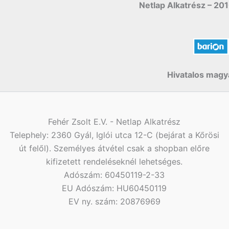
Netlap Alkatrész – 201
Hivatalos magya
Fehér Zsolt E.V. - Netlap Alkatrész
Telephely: 2360 Gyál, Iglói utca 12-C (bejárat a Kőrösi
út felől). Személyes átvétel csak a shopban előre
kifizetett rendeléseknél lehetséges.
Adószám: 60450119-2-33
EU Adószám: HU60450119
EV ny. szám: 20876969