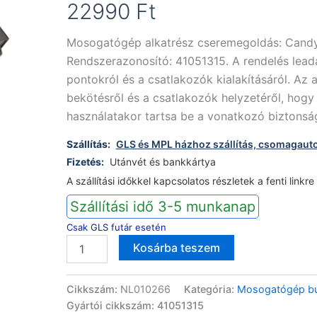
22990
Ft
Mosogatógép alkatrész cseremegoldás: Candy
Rendszerazonosító: 41051315. A rendelés lead
pontokról és a csatlakozók kialakításáról. Az a
bekötésről és a csatlakozók helyzetéről, hogy
használatakor tartsa be a vonatkozó biztonsági
Szállítás:
GLS és MPL házhoz szállítás, csomagaut
Fizetés:
Utánvét és bankkártya
A szállítási időkkel kapcsolatos részletek a fenti linkre
Szállítási idő 3-5 munkanap
Csak GLS futár esetén
Candy
Alternative:
Kosárba teszem
mosogatógép
kezelő
burkolat
Cikkszám:
NL010266
Kategória:
Mosogatógép bur
előlap
Gyártói cikkszám: 41051315
41051315