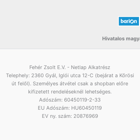
Hivatalos magya
Fehér Zsolt E.V. - Netlap Alkatrész
Telephely: 2360 Gyál, Iglói utca 12-C (bejárat a Kőrösi
út felől). Személyes átvétel csak a shopban előre
kifizetett rendeléseknél lehetséges.
Adószám: 60450119-2-33
EU Adószám: HU60450119
EV ny. szám: 20876969