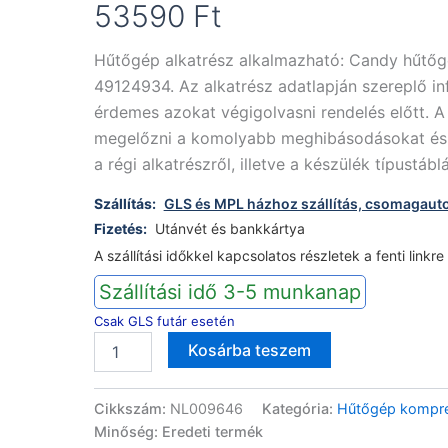
53590
Ft
Hűtőgép alkatrész alkalmazható: Candy hűtő
49124934. Az alkatrész adatlapján szereplő i
érdemes azokat végigolvasni rendelés előtt. A 
megelőzni a komolyabb meghibásodásokat és a 
a régi alkatrészről, illetve a készülék típustáb
Szállítás:
GLS és MPL házhoz szállítás, csomagaut
Fizetés:
Utánvét és bankkártya
A szállítási időkkel kapcsolatos részletek a fenti linkre
Szállítási idő 3-5 munkanap
Csak GLS futár esetén
Candy
Alternative:
Kosárba teszem
hűtőgép
kompresszor
49124934
Cikkszám:
NL009646
Kategória:
Hűtőgép kompr
mennyiség
Minőség: Eredeti termék