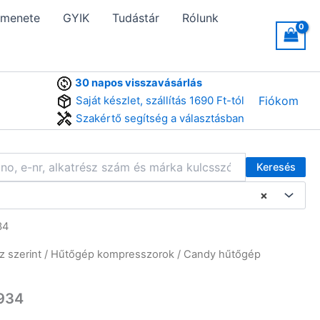
 menete
GYIK
Tudástár
Rólunk
30 napos visszavásárlás
Saját készlet, szállítás 1690 Ft-tól
Fiókom
Szakértő segítség a választásban
Keresés
×
34
z szerint
/
Hűtőgép kompresszorok
/ Candy hűtőgép
934