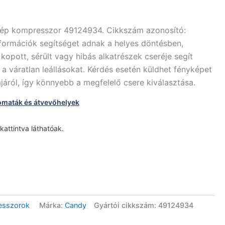
gép kompresszor 49124934. Cikkszám azonosító:
nformációk segítséget adnak a helyes döntésben,
kopott, sérült vagy hibás alkatrészek cseréje segít
váratlan leállásokat. Kérdés esetén küldhet fényképet
lájáról, így könnyebb a megfelelő csere kiválasztása.
omaták és átvevőhelyek
 kattintva láthatóak.
esszorok
Márka:
Candy
Gyártói cikkszám: 49124934