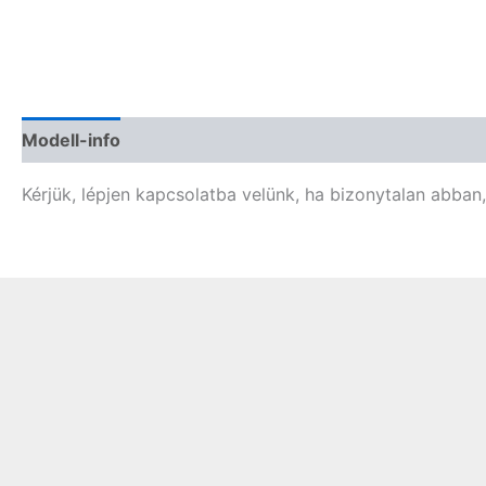
Modell-info
Gyártói cikkszámok
Termékbiztonság
Kérjük, lépjen kapcsolatba velünk, ha bizonytalan abban