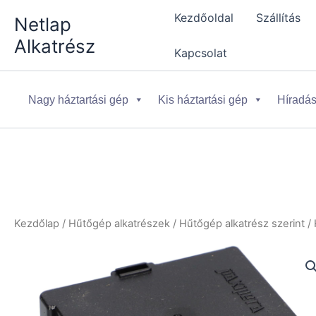
Skip
Kezdőoldal
Szállítás
Netlap
to
Alkatrész
content
Kapcsolat
Nagy háztartási gép
Kis háztartási gép
Híradás
Kezdőlap
/
Hűtőgép alkatrészek
/
Hűtőgép alkatrész szerint
/