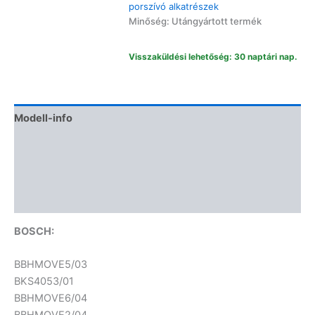
porszívó alkatrészek
Minőség: Utángyártott termék
Visszaküldési lehetőség: 30 naptári nap.
Modell-info
Gyártói cikkszámok
Termékbiztonság
Vélemények (0)
BOSCH:
BBHMOVE5/03
BKS4053/01
BBHMOVE6/04