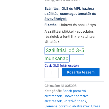
Szállítás:
GLS és MPL házhoz
szállítás, csomagautomaták és
átvevőhelyek
Fizetés:
Utánvét és bankkártya
A szállítási időkkel kapcsolatos
részletek a fenti linkre kattintva
láthatóak.
Szállítási idő 3-5
munkanap
Csak GLS futár esetén
Bosch
Altern
Kosárba teszem
Siemens
porszívó
hálózati
Cikkszám:
NL005098
töltő
Kategóriák:
Bosch porszívó
adapter
alkatrészek
,
Hoover porszívó
SGD61.99
alkatrészek
,
Porszívó töltők
,
mennyiség
Siemens porszívó alkatrészek
,
Ufesa