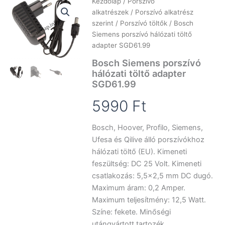
Kezdőlap
/
Porszívó
alkatrészek
/
Porszívó alkatrész
szerint
/
Porszívó töltők
/ Bosch
Siemens porszívó hálózati töltő
adapter SGD61.99
Bosch Siemens porszívó
hálózati töltő adapter
SGD61.99
5990
Ft
Bosch, Hoover, Profilo, Siemens,
Ufesa és Qilive álló porszívókhoz
hálózati töltő (EU). Kimeneti
feszültség: DC 25 Volt. Kimeneti
csatlakozás: 5,5×2,5 mm DC dugó.
Maximum áram: 0,2 Amper.
Maximum teljesítmény: 12,5 Watt.
Színe: fekete. Minőségi
utángyártott tartozék.