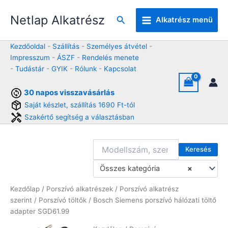
Skip
Netlap Alkatrész
to
Keresés
Alkatrész menü
content
Kezdőoldal
-
Szállítás
-
Személyes átvétel
-
Impresszum
-
ÁSZF
-
Rendelés menete
-
Tudástár
-
GYIK
-
Rólunk
-
Kapcsolat
30 napos visszavásárlás
Saját készlet, szállítás 1690 Ft-tól
Szakértő segítség a választásban
Keresés
Összes kategória
×
Kezdőlap
/
Porszívó alkatrészek
/
Porszívó alkatrész
szerint
/
Porszívó töltők
/ Bosch Siemens porszívó hálózati töltő
adapter SGD61.99