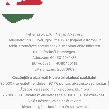
Fehér Zsolt E.V. - Netlap Alkatrész
Telephely: 2360 Gyál, Iglói utca 12-C (bejárat a Kőrösi út
felől). Személyes átvétel csak a shopban előre kifizetett
rendeléseknél lehetséges.
Adószám: 60450119-2-33
EU Adószám: HU60450119
EV ny. szám: 20876969
Köszönjük a bizalmat! Kiváló értékelésű szaküzlet.
90 000+ teljesített rendelés | 97,7% pontos alkatrész-azonosítás |
Átlagos válaszidő munkaidőben: kb. 1 óra
25 000 000+ alkatrész elérhetősége 4 000 000+ készülékhez |
Valós készlet, valós saját raktár!
Háztartási gép alkatrészek és tartozékok.