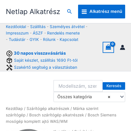
Skip
Netlap Alkatrész
to
Keresés
Alkatrész menü
content
Kezdőoldal
-
Szállítás
-
Személyes átvétel
-
Impresszum
-
ÁSZF
-
Rendelés menete
-
Tudástár
-
GYIK
-
Rólunk
-
Kapcsolat
30 napos visszavásárlás
Saját készlet, szállítás 1690 Ft-tól
Szakértő segítség a választásban
Keresés
Összes kategória
×
Kezdőlap
/
Szárítógép alkatrészek
/
Márka szerint
szárítógép
/
Bosch szárítógép alkatrészek
/ Bosch Siemens
mosógép komplett ajtó WAS/WM