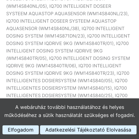
A webáruház további használatához és helyes
működéséhez a sütik használatát szükséges el fogadni.
Elfogadom
Adatkezelési Tájékoztató Elolvasása