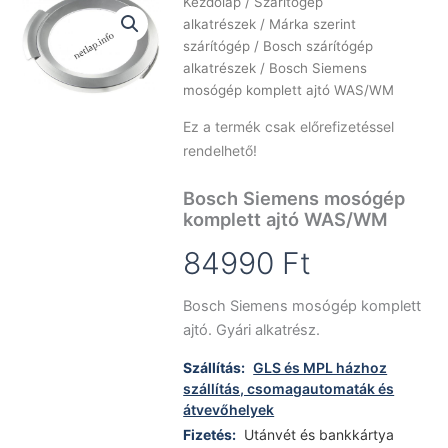
Kezdőlap
/
Szárítógép
alkatrészek
/
Márka szerint
szárítógép
/
Bosch szárítógép
alkatrészek
/ Bosch Siemens
mosógép komplett ajtó WAS/WM
Ez a termék csak előrefizetéssel
rendelhető!
Bosch Siemens mosógép
komplett ajtó WAS/WM
84990
Ft
Bosch Siemens mosógép komplett
ajtó. Gyári alkatrész.
Szállítás:
GLS és MPL házhoz
szállítás, csomagautomaták és
átvevőhelyek
Fizetés:
Utánvét és bankkártya