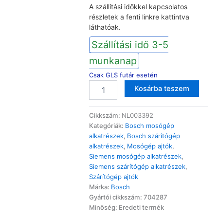
A szállítási időkkel kapcsolatos
részletek a fenti linkre kattintva
láthatóak.
Szállítási idő 3-5
munkanap
Csak GLS futár esetén
Bosch
Altern
Kosárba teszem
Siemens
mosógép
komplett
Cikkszám:
NL003392
ajtó
Kategóriák:
Bosch mosógép
WAS/WM
alkatrészek
,
Bosch szárítógép
mennyiség
alkatrészek
,
Mosógép ajtók
,
Siemens mosógép alkatrészek
,
Siemens szárítógép alkatrészek
,
Szárítógép ajtók
Márka:
Bosch
Gyártói cikkszám: 704287
Minőség: Eredeti termék