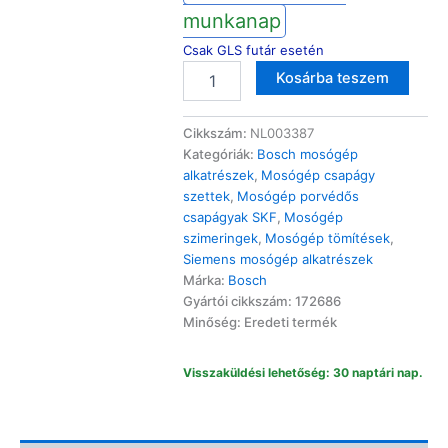
munkanap
Csak GLS futár esetén
Bosch
Altern
Kosárba teszem
Siemens
mosógép
gyári
Cikkszám:
NL003387
csapágy
Kategóriák:
Bosch mosógép
szett
alkatrészek
,
Mosógép csapágy
üst
szettek
,
Mosógép porvédős
tömítéssel,
csapágyak SKF
,
Mosógép
csavarokkal
szimeringek
,
Mosógép tömítések
,
WAE/WM/WXL/WFX
Siemens mosógép alkatrészek
mennyiség
Márka:
Bosch
Gyártói cikkszám: 172686
Minőség: Eredeti termék
Visszaküldési lehetőség: 30 naptári nap.