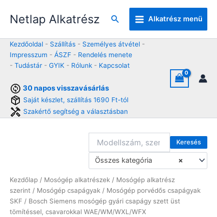
Skip
Netlap Alkatrész
to
Keresés
Alkatrész menü
content
Kezdőoldal
-
Szállítás
-
Személyes átvétel
-
Impresszum
-
ÁSZF
-
Rendelés menete
-
Tudástár
-
GYIK
-
Rólunk
-
Kapcsolat
30 napos visszavásárlás
Saját készlet, szállítás 1690 Ft-tól
Szakértő segítség a választásban
Keresés
Összes kategória
×
Kezdőlap
/
Mosógép alkatrészek
/
Mosógép alkatrész
szerint
/
Mosógép csapágyak
/
Mosógép porvédős csapágyak
SKF
/ Bosch Siemens mosógép gyári csapágy szett üst
tömítéssel, csavarokkal WAE/WM/WXL/WFX