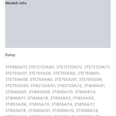
Modell-info
Gyártói cikkszámok
Termékbiztonság
Kapcsolódó termékek
Vélemények (0)
Balay:
3TE660A/17, 3TE72120A/01, 3TE72120A/12, 3TE72120A/17,
3TE755A/01, 3TE755A/06, 3TE755A/60, 3TE755N/01,
3TE755N/06, 3TE755N/60, 3TE755SI/01, 3TE755SI/06,
3TE755SI/60, 3TI62120A/01, 3TI62120A/12, 3TI840A/01,
3TI840A/05, 3TI840A/06, 3TI840A/10, 3TI840A/14,
3TI840A/17, 3TI840A/18, 3TI855A/01, 3TI855A/05,
3TI855A/06, 3TI855A/10, 3TI855A/14, 3TI855A/17,
3TI855A/18, 3TS560A/01, 3TS560A/10, 3TS560A/14,