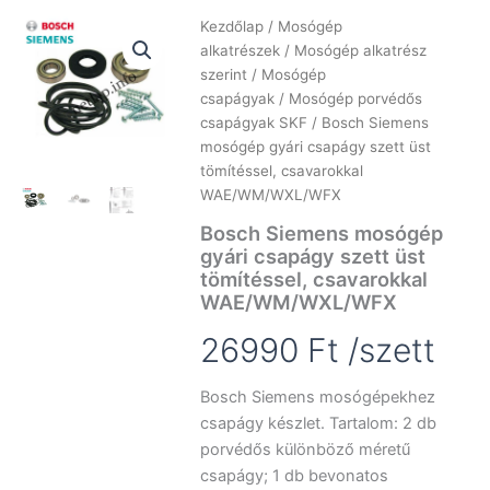
Kezdőlap
/
Mosógép
alkatrészek
/
Mosógép alkatrész
szerint
/
Mosógép
csapágyak
/
Mosógép porvédős
csapágyak SKF
/ Bosch Siemens
mosógép gyári csapágy szett üst
tömítéssel, csavarokkal
WAE/WM/WXL/WFX
Bosch Siemens mosógép
gyári csapágy szett üst
tömítéssel, csavarokkal
WAE/WM/WXL/WFX
26990
Ft
/szett
Bosch Siemens mosógépekhez
csapágy készlet. Tartalom: 2 db
porvédős különböző méretű
csapágy; 1 db bevonatos