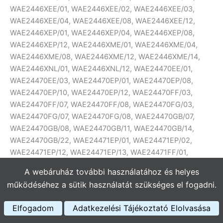
A webáruház további használatához és helyes
működéséhez a sütik használatát szükséges el fogadni.
Elfogadom
Adatkezelési Tájékoztató Elolvasása