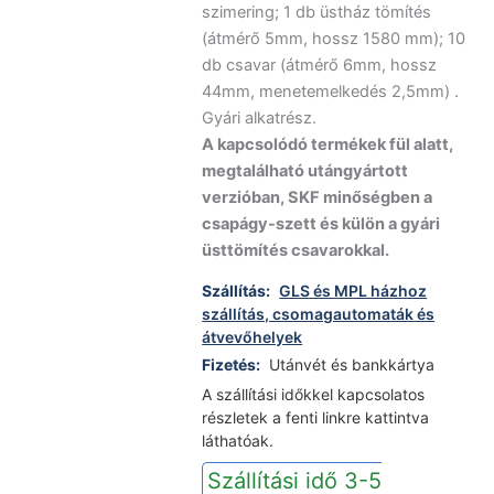
szimering; 1 db üstház tömítés
(átmérő 5mm, hossz 1580 mm); 10
db csavar (átmérő 6mm, hossz
44mm, menetemelkedés 2,5mm) .
Gyári alkatrész.
A kapcsolódó termékek fül alatt,
megtalálható utángyártott
verzióban, SKF minőségben a
csapágy-szett és külön a gyári
üsttömítés csavarokkal.
Szállítás:
GLS és MPL házhoz
szállítás, csomagautomaták és
átvevőhelyek
Fizetés:
Utánvét és bankkártya
A szállítási időkkel kapcsolatos
részletek a fenti linkre kattintva
láthatóak.
Szállítási idő 3-5