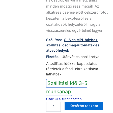
hálózatról, és várja meg, amíg
minden mozgó rész megáll. Az
alkatrész cseréje előtt célszerű fotót
készíteni a bekötésről és a
csatlakozók helyzetéről, hogy a
visszaszerelés egyértelmű legyen.
Szállítás:
GLS és MPL házhoz
szállítás, csomagautomaták és
átvevőhelyek
Fizetés:
Utánvét és bankkártya
A szállítási időkkel kapcsolatos
részletek a fenti linkre kattintva
láthatóak.
Szállítási idő 3-5
munkanap
Csak GLS futár esetén
Beko
Altern
Kosárba teszem
mosogatógép