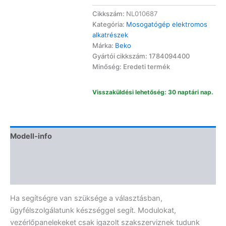
vezérlőmodul
1784094400
Cikkszám:
NL010687
mennyiség
Kategória:
Mosogatógép elektromos
alkatrészek
Márka:
Beko
Gyártói cikkszám: 1784094400
Minőség: Eredeti termék
Visszaküldési lehetőség: 30 naptári nap.
Modell-info
Termékbiztonság
Vélemények (0)
Ha segítségre van szüksége a választásban,
ügyfélszolgálatunk készséggel segít. Modulokat,
vezérlőpanelekeket csak igazolt szakszerviznek tudunk