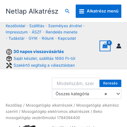
Skip
Netlap Alkatrész
to
Keresés
Alkatrész menü
content
Kezdőoldal
-
Szállítás
-
Személyes átvétel
-
Impresszum
-
ÁSZF
-
Rendelés menete
-
Tudástár
-
GYIK
-
Rólunk
-
Kapcsolat
30 napos visszavásárlás
Saját készlet, szállítás 1690 Ft-tól
Szakértő segítség a választásban
Keresés
Összes kategória
×
Kezdőlap
/
Mosogatógép alkatrészek
/
Mosogatógép alkatrész
szerint
/
Mosogatógép elektromos alkatrészek
/ Beko
mosogatógép vezérlőmodul 1784094400