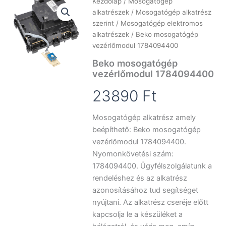
Kezdőlap
/
Mosogatógép
alkatrészek
/
Mosogatógép alkatrész
szerint
/
Mosogatógép elektromos
alkatrészek
/ Beko mosogatógép
vezérlőmodul 1784094400
Beko mosogatógép
vezérlőmodul 1784094400
23890
Ft
Mosogatógép alkatrész amely
beépíthető: Beko mosogatógép
vezérlőmodul 1784094400.
Nyomonkövetési szám:
1784094400. Ügyfélszolgálatunk a
rendeléshez és az alkatrész
azonosításához tud segítséget
nyújtani. Az alkatrész cseréje előtt
kapcsolja le a készüléket a