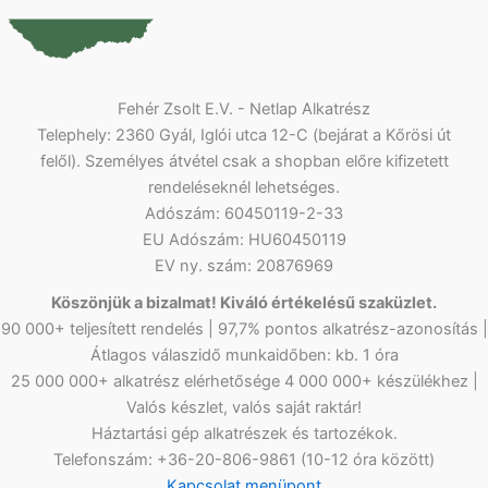
Fehér Zsolt E.V. - Netlap Alkatrész
Telephely: 2360 Gyál, Iglói utca 12-C (bejárat a Kőrösi út
felől). Személyes átvétel csak a shopban előre kifizetett
rendeléseknél lehetséges.
Adószám: 60450119-2-33
EU Adószám: HU60450119
EV ny. szám: 20876969
Köszönjük a bizalmat! Kiváló értékelésű szaküzlet.
90 000+ teljesített rendelés | 97,7% pontos alkatrész-azonosítás |
Átlagos válaszidő munkaidőben: kb. 1 óra
25 000 000+ alkatrész elérhetősége 4 000 000+ készülékhez |
Valós készlet, valós saját raktár!
Háztartási gép alkatrészek és tartozékok.
Telefonszám: +36-20-806-9861 (10-12 óra között)
Kapcsolat menüpont