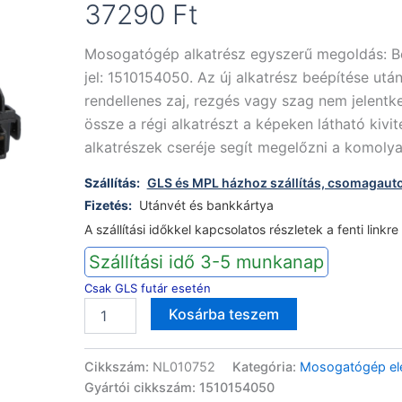
37290
Ft
Mosogatógép alkatrész egyszerű megoldás: 
jel: 1510154050. Az új alkatrész beépítése után
rendellenes zaj, rezgés vagy szag nem jelentke
össze a régi alkatrészt a képeken látható kivit
alkatrészek cseréje segít megelőzni a komolya
Szállítás:
GLS és MPL házhoz szállítás, csomagaut
Fizetés:
Utánvét és bankkártya
A szállítási időkkel kapcsolatos részletek a fenti linkre
Szállítási idő 3-5 munkanap
Csak GLS futár esetén
Beko
Alternative:
Kosárba teszem
mosogatógép
vezérlőmodul
1510154050
Cikkszám:
NL010752
Kategória:
Mosogatógép ele
mennyiség
Gyártói cikkszám: 1510154050