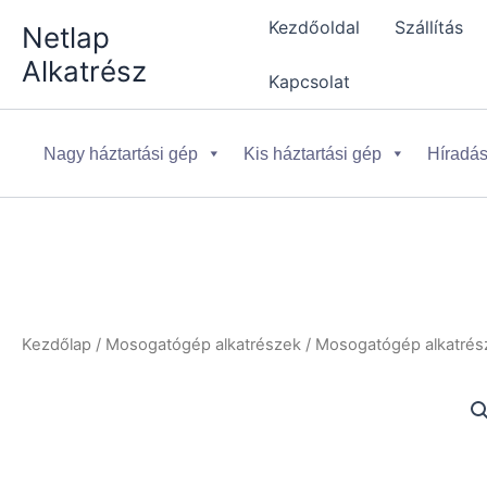
Skip
Kezdőoldal
Szállítás
Netlap
to
Alkatrész
content
Kapcsolat
Nagy háztartási gép
Kis háztartási gép
Híradás
Kezdőlap
/
Mosogatógép alkatrészek
/
Mosogatógép alkatrész