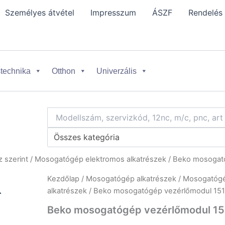
Személyes átvétel
Impresszum
ÁSZF
Rendelés
technika
Otthon
Univerzális
Összes kategória
 szerint
/
Mosogatógép elektromos alkatrészek
/ Beko mosogat
Kezdőlap
/
Mosogatógép alkatrészek
/
Mosogatógép
alkatrészek
/ Beko mosogatógép vezérlőmodul 15
Beko mosogatógép vezérlőmodul 1