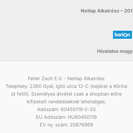
Netlap Alkatrész – 201
Hivatalos magya
Fehér Zsolt E.V. - Netlap Alkatrész
Telephely: 2360 Gyál, Iglói utca 12-C (bejárat a Kőrösi
út felől). Személyes átvétel csak a shopban előre
kifizetett rendeléseknél lehetséges.
Adószám: 60450119-2-33
EU Adószám: HU60450119
EV ny. szám: 20876969