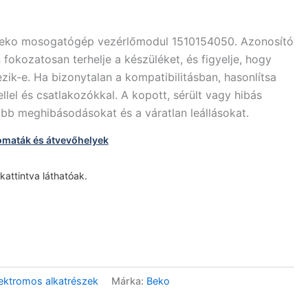
Beko mosogatógép vezérlőmodul 1510154050. Azonosító
 fokozatosan terhelje a készüléket, és figyelje, hogy
zik-e. Ha bizonytalan a kompatibilitásban, hasonlítsa
ellel és csatlakozókkal. A kopott, sérült vagy hibás
bb meghibásodásokat és a váratlan leállásokat.
omaták és átvevőhelyek
 kattintva láthatóak.
ktromos alkatrészek
Márka:
Beko