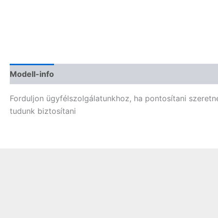
Modell-info
Termékbiztonság
Vélemények (0)
Forduljon ügyfélszolgálatunkhoz, ha pontosítani szeret
tudunk biztosítani