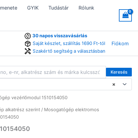
 menete
GYIK
Tudástár
Rólunk
30 napos visszavásárlás
Saját készlet, szállítás 1690 Ft-tól
Fiókom
Szakértő segítség a választásban
Keresés
×
ógép vezérlőmodul 1510154050
 alkatrész szerint
/
Mosogatógép elektromos
10154050
510154050