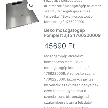
Kezdőlap
/
Mosogatógép
alkatrészek
/
Mosogatógép alkatrész
szerint
/
Mosogatógép ajtó és
tartozékai
/ Beko mosogatógép
komplett ajtó 1766220009
Beko mosogatógép
komplett ajtó 1766220009
45690
Ft
Mosogatógép alkatrész
komponens elem: Beko
mosogatógép komplett ajtó
1766220009. Azonosító szám:
1766220009. Bizonyos javítási
műveletek szaktudást igényelnek,
ezért ha nem gyakorlott a
szerelésben, biztonságosabb
szakemberre bízni a feladatot.