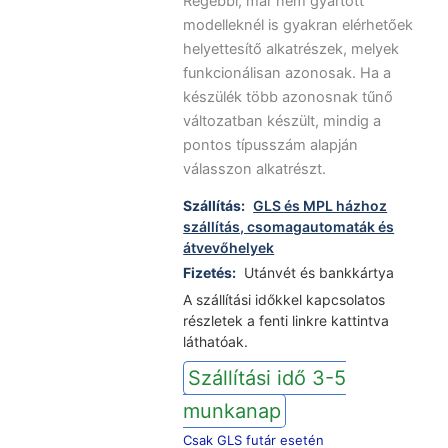
Régebbi, már nem gyártott
modelleknél is gyakran elérhetőek
helyettesítő alkatrészek, melyek
funkcionálisan azonosak. Ha a
készülék több azonosnak tűnő
változatban készült, mindig a
pontos típusszám alapján
válasszon alkatrészt.
Szállítás:
GLS és MPL házhoz
szállítás, csomagautomaták és
átvevőhelyek
Fizetés:
Utánvét és bankkártya
A szállítási időkkel kapcsolatos
részletek a fenti linkre kattintva
láthatóak.
Szállítási idő 3-5
munkanap
Csak GLS futár esetén