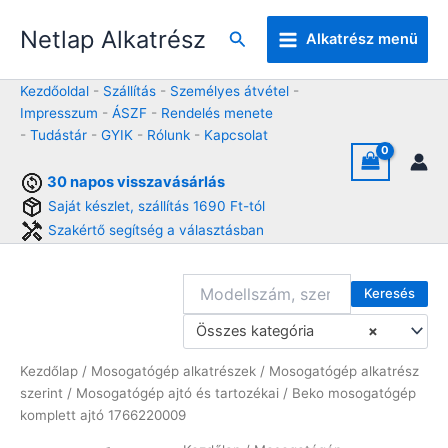
Skip
Netlap Alkatrész
to
Keresés
Alkatrész menü
content
Kezdőoldal
-
Szállítás
-
Személyes átvétel
-
Impresszum
-
ÁSZF
-
Rendelés menete
-
Tudástár
-
GYIK
-
Rólunk
-
Kapcsolat
30 napos visszavásárlás
Saját készlet, szállítás 1690 Ft-tól
Szakértő segítség a választásban
Keresés
Összes kategória
×
Kezdőlap
/
Mosogatógép alkatrészek
/
Mosogatógép alkatrész
szerint
/
Mosogatógép ajtó és tartozékai
/ Beko mosogatógép
komplett ajtó 1766220009