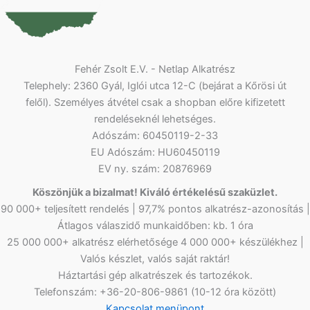
Fehér Zsolt E.V. - Netlap Alkatrész
Telephely: 2360 Gyál, Iglói utca 12-C (bejárat a Kőrösi út
felől). Személyes átvétel csak a shopban előre kifizetett
rendeléseknél lehetséges.
Adószám: 60450119-2-33
EU Adószám: HU60450119
EV ny. szám: 20876969
Köszönjük a bizalmat! Kiváló értékelésű szaküzlet.
90 000+ teljesített rendelés | 97,7% pontos alkatrész-azonosítás |
Átlagos válaszidő munkaidőben: kb. 1 óra
25 000 000+ alkatrész elérhetősége 4 000 000+ készülékhez |
Valós készlet, valós saját raktár!
Háztartási gép alkatrészek és tartozékok.
Telefonszám: +36-20-806-9861 (10-12 óra között)
Kapcsolat menüpont