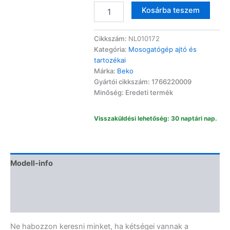
Beko
Altern
Kosárba teszem
mosogatógép
komplett
ajtó
Cikkszám:
NL010172
1766220009
Kategória:
Mosogatógép ajtó és
mennyiség
tartozékai
Márka:
Beko
Gyártói cikkszám: 1766220009
Minőség: Eredeti termék
Visszaküldési lehetőség: 30 naptári nap.
Modell-info
Termékbiztonság
Vélemények (0)
Ne habozzon keresni minket, ha kétségei vannak a