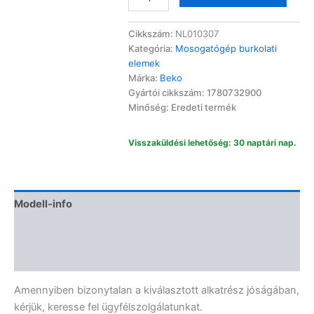
mosogatógép
burkolat
kezelőlap
Cikkszám:
NL010307
1780732900
Kategória:
Mosogatógép burkolati
mennyiség
elemek
Márka:
Beko
Gyártói cikkszám: 1780732900
Minőség: Eredeti termék
Visszaküldési lehetőség: 30 naptári nap.
Modell-info
Termékbiztonság
Vélemények (0)
Amennyiben bizonytalan a kiválasztott alkatrész jóságában,
kérjük, keresse fel ügyfélszolgálatunkat.