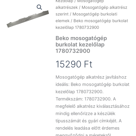
Kezdőlap
/
Mosogatógép
alkatrészek
/
Mosogatógép alkatrész
szerint
/
Mosogatógép burkolati
elemek
/ Beko mosogatógép burkolat
kezelőlap 1780732900
Beko mosogatógép
burkolat kezelőlap
1780732900
15290
Ft
Mosogatógép alkatrész javításhoz
ideális: Beko mosogatógép burkolat
kezelőlap 1780732900.
Termékszám: 1780732900. A
megfelelő alkatrész kiválasztásához
mindig ellenőrizze a készülék
típusszámát és gyári címkéjét. A
rendelés leadása előtt érdemes
meggyőződni a méretekről,