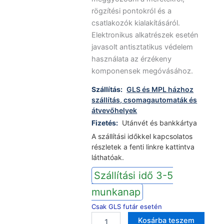
rögzítési pontokról és a
csatlakozók kialakításáról.
Elektronikus alkatrészek esetén
javasolt antisztatikus védelem
használata az érzékeny
komponensek megóvásához.
Szállítás:
GLS és MPL házhoz
szállítás, csomagautomaták és
átvevőhelyek
Fizetés:
Utánvét és bankkártya
A szállítási időkkel kapcsolatos
részletek a fenti linkre kattintva
láthatóak.
Szállítási idő 3-5
munkanap
Csak GLS futár esetén
Beko
Altern
Kosárba teszem