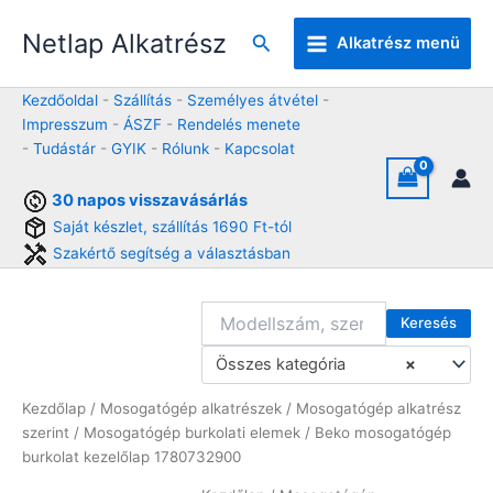
Skip
Netlap Alkatrész
to
Keresés
Alkatrész menü
content
Kezdőoldal
-
Szállítás
-
Személyes átvétel
-
Impresszum
-
ÁSZF
-
Rendelés menete
-
Tudástár
-
GYIK
-
Rólunk
-
Kapcsolat
30 napos visszavásárlás
Saját készlet, szállítás 1690 Ft-tól
Szakértő segítség a választásban
Keresés
Összes kategória
×
Kezdőlap
/
Mosogatógép alkatrészek
/
Mosogatógép alkatrész
szerint
/
Mosogatógép burkolati elemek
/ Beko mosogatógép
burkolat kezelőlap 1780732900