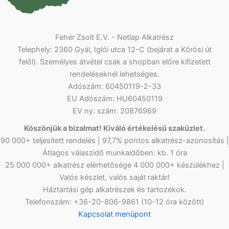
Fehér Zsolt E.V. - Netlap Alkatrész
Telephely: 2360 Gyál, Iglói utca 12-C (bejárat a Kőrösi út
felől). Személyes átvétel csak a shopban előre kifizetett
rendeléseknél lehetséges.
Adószám: 60450119-2-33
EU Adószám: HU60450119
EV ny. szám: 20876969
Köszönjük a bizalmat! Kiváló értékelésű szaküzlet.
90 000+ teljesített rendelés | 97,7% pontos alkatrész-azonosítás |
Átlagos válaszidő munkaidőben: kb. 1 óra
25 000 000+ alkatrész elérhetősége 4 000 000+ készülékhez |
Valós készlet, valós saját raktár!
Háztartási gép alkatrészek és tartozékok.
Telefonszám: +36-20-806-9861 (10-12 óra között)
Kapcsolat menüpont