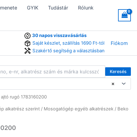
 menete
GYIK
Tudástár
Rólunk
30 napos visszavásárlás
Saját készlet, szállítás 1690 Ft-tól
Fiókom
Szakértő segítség a választásban
Keresés
×
ajtó rugó 1783160200
 alkatrész szerint
/
Mosogatógép egyéb alkatrészek
/ Beko
60200