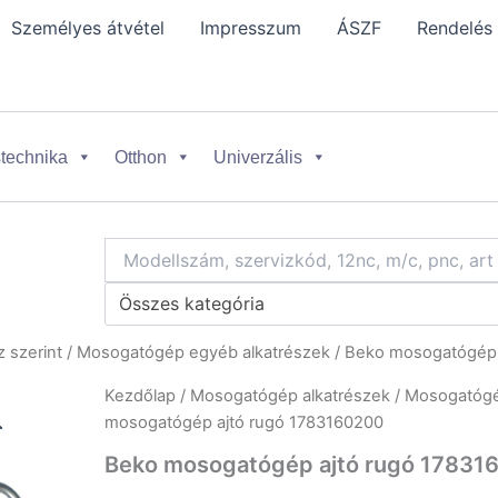
Személyes átvétel
Impresszum
ÁSZF
Rendelés
technika
Otthon
Univerzális
Összes kategória
 szerint
/
Mosogatógép egyéb alkatrészek
/ Beko mosogatógép 
Kezdőlap
/
Mosogatógép alkatrészek
/
Mosogatógép
mosogatógép ajtó rugó 1783160200
Beko mosogatógép ajtó rugó 17831