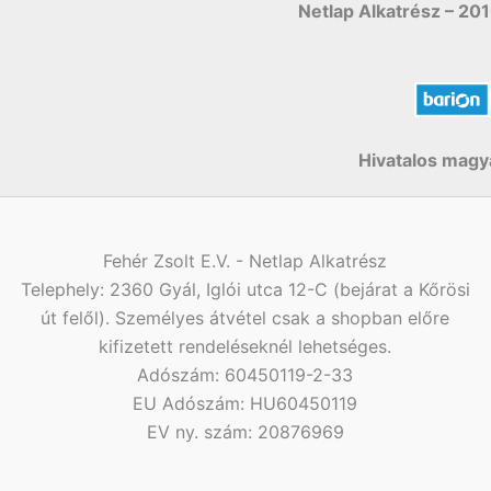
Netlap Alkatrész – 201
Hivatalos magya
Fehér Zsolt E.V. - Netlap Alkatrész
Telephely: 2360 Gyál, Iglói utca 12-C (bejárat a Kőrösi
út felől). Személyes átvétel csak a shopban előre
kifizetett rendeléseknél lehetséges.
Adószám: 60450119-2-33
EU Adószám: HU60450119
EV ny. szám: 20876969