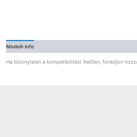
Modell-info
Termékbiztonság
Vélemények (0)
Ha bizonytalan a kompatibilitást illetően, forduljon hozz