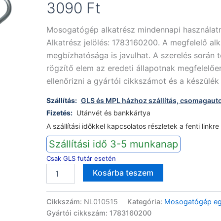
3090
Ft
Mosogatógép alkatrész mindennapi használat
Alkatrész jelölés: 1783160200. A megfelelő alk
megbízhatósága is javulhat. A szerelés során 
rögzítő elem az eredeti állapotnak megfelelő
ellenőrizni a gyártói cikkszámot és a készülék
Szállítás:
GLS és MPL házhoz szállítás, csomagaut
Fizetés:
Utánvét és bankkártya
A szállítási időkkel kapcsolatos részletek a fenti linkre
Szállítási idő 3-5 munkanap
Csak GLS futár esetén
Beko
Alternative:
Kosárba teszem
mosogatógép
ajtó
rugó
Cikkszám:
NL010515
Kategória:
Mosogatógép egy
1783160200
Gyártói cikkszám: 1783160200
mennyiség