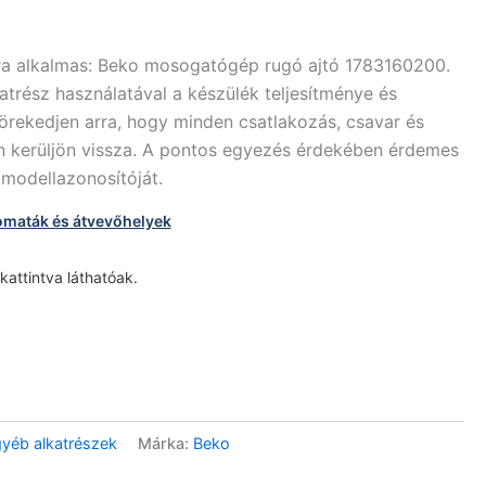
ra alkalmas: Beko mosogatógép rugó ajtó 1783160200.
atrész használatával a készülék teljesítménye és
törekedjen arra, hogy minden csatlakozás, csavar és
en kerüljön vissza. A pontos egyezés érdekében érdemes
 modellazonosítóját.
omaták és átvevőhelyek
 kattintva láthatóak.
éb alkatrészek
Márka:
Beko