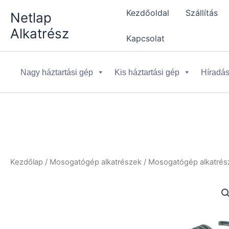
Skip
Kezdőoldal
Szállítás
Netlap
to
Alkatrész
content
Kapcsolat
Nagy háztartási gép
Kis háztartási gép
Híradás
Kezdőlap
/
Mosogatógép alkatrészek
/
Mosogatógép alkatrész