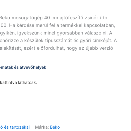
 Beko mosogatógép 40 cm ajtófeszítő zsinór /db
0. Ha kérdése merül fel a termékkel kapcsolatban,
gyikén, igyekszünk minél gyorsabban válaszolni. A
enőrizze a készülék típusszámát és gyári címkéjét. A
lakítását, ezért előfordulhat, hogy az újabb verzió
omaták és átvevőhelyek
 kattintva láthatóak.
 és tartozékai
Márka:
Beko