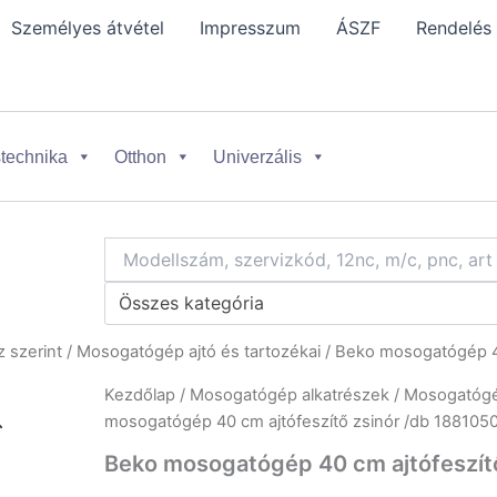
Személyes átvétel
Impresszum
ÁSZF
Rendelés
technika
Otthon
Univerzális
Összes kategória
 szerint
/
Mosogatógép ajtó és tartozékai
/ Beko mosogatógép 40
Kezdőlap
/
Mosogatógép alkatrészek
/
Mosogatógép
mosogatógép 40 cm ajtófeszítő zsinór /db 188105
Beko mosogatógép 40 cm ajtófeszít