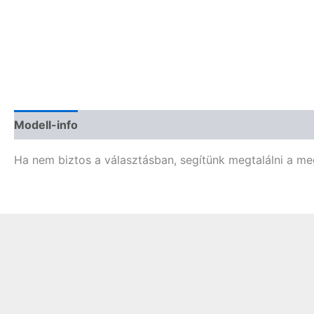
Modell-info
Gyártói cikkszámok
Termékbiztonság
Ha nem biztos a választásban, segítünk megtalálni a meg