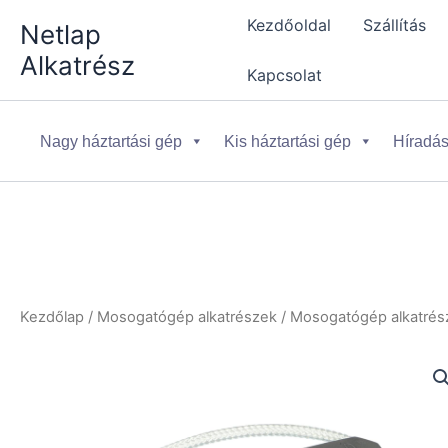
Skip
Kezdőoldal
Szállítás
Netlap
to
Alkatrész
content
Kapcsolat
Nagy háztartási gép
Kis háztartási gép
Híradás
Kezdőlap
/
Mosogatógép alkatrészek
/
Mosogatógép alkatrész