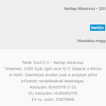
Netlap Alkatrész – 201
Hivatalos magya
Fehér Zsolt E.V. - Netlap Alkatrész
Telephely: 2360 Gyál, Iglói utca 12-C (bejárat a Kőrösi
út felől). Személyes átvétel csak a shopban előre
kifizetett rendeléseknél lehetséges.
Adószám: 60450119-2-33
EU Adószám: HU60450119
EV ny. szám: 20876969