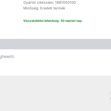
Gyártói cikkszám: 1881050100
zsinór
Minőség: Eredeti termék
/db
1881050100
mennyiség
Visszaküldési lehetőség: 30 naptári nap.
Vélemények (0)
felelőt.