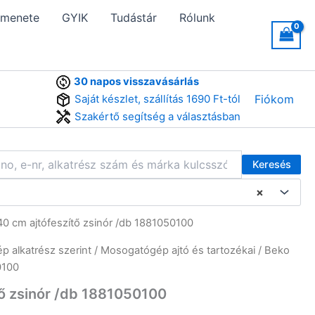
 menete
GYIK
Tudástár
Rólunk
30 napos visszavásárlás
Saját készlet, szállítás 1690 Ft-tól
Fiókom
Szakértő segítség a választásban
Keresés
×
 cm ajtófeszítő zsinór /db 1881050100
 alkatrész szerint
/
Mosogatógép ajtó és tartozékai
/ Beko
0100
ő zsinór /db 1881050100