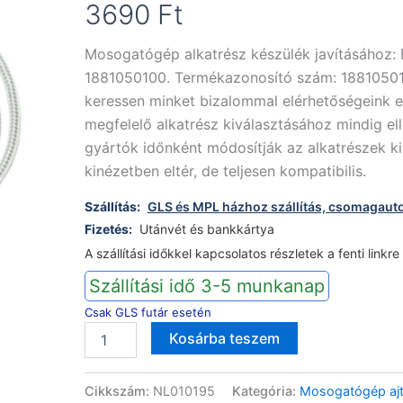
3690
Ft
Mosogatógép alkatrész készülék javításához:
1881050100. Termékazonosító szám: 188105010
keressen minket bizalommal elérhetőségeink e
megfelelő alkatrész kiválasztásához mindig ell
gyártók időnként módosítják az alkatrészek kia
kinézetben eltér, de teljesen kompatibilis.
Szállítás:
GLS és MPL házhoz szállítás, csomagaut
Fizetés:
Utánvét és bankkártya
A szállítási időkkel kapcsolatos részletek a fenti linkre
Szállítási idő 3-5 munkanap
Csak GLS futár esetén
Beko
Alternative:
Kosárba teszem
mosogatógép
40
cm
Cikkszám:
NL010195
Kategória:
Mosogatógép ajtó
ajtófeszítő