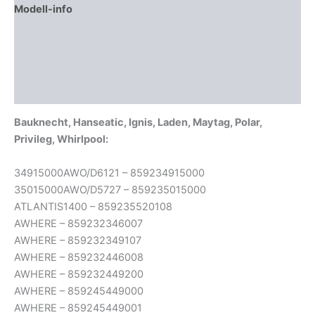
Modell-info
Gyártói cikkszámok
Termékbiztonság
Vélemények (2)
Bauknecht, Hanseatic, Ignis, Laden, Maytag, Polar,
Privileg, Whirlpool:
34915000AWO/D6121 – 859234915000
35015000AWO/D5727 – 859235015000
ATLANTIS1400 – 859235520108
AWHERE – 859232346007
AWHERE – 859232349107
AWHERE – 859232446008
AWHERE – 859232449200
AWHERE – 859245449000
AWHERE – 859245449001