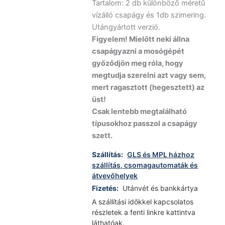
Tartalom: 2 db különböző méretű
7990 Ft.
vízálló csapágy és 1db szimering.
Utángyártott verzió.
Figyelem! Mielőtt neki állna
csapágyazni a mosógépét
győződjön meg róla, hogy
megtudja szerelni azt vagy sem,
mert ragasztott (hegesztett) az
üst!
Csak lentebb megtalálható
típusokhoz passzol a csapágy
szett.
Szállítás:
GLS és MPL házhoz
szállítás, csomagautomaták és
átvevőhelyek
Fizetés:
Utánvét és bankkártya
A szállítási időkkel kapcsolatos
részletek a fenti linkre kattintva
láthatóak.