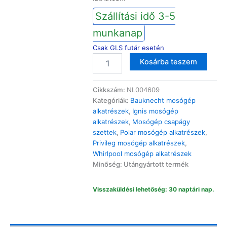
Szállítási idő 3-5
munkanap
Csak GLS futár esetén
Bauknecht
Altern
Kosárba teszem
Privileg
Whirlpool
mosógép
Cikkszám:
NL004609
csapágy
Kategóriák:
Bauknecht mosógép
szett
alkatrészek
,
Ignis mosógép
AWOD/PFL/PWF/WAK/WWD
alkatrészek
,
Mosógép csapágy
mennyiség
szettek
,
Polar mosógép alkatrészek
,
Privileg mosógép alkatrészek
,
Whirlpool mosógép alkatrészek
Minőség: Utángyártott termék
Visszaküldési lehetőség: 30 naptári nap.