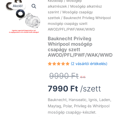
Kezdőlap
/
Mosógép
Akció!
alkatrészek
/
Mosógép alkatrész
szerint
/
Mosógép csapágy
szettek
/ Bauknecht Privileg Whirlpool
mosógép csapágy szett
AWOD/PFL/PWF/WAK/WWD
Bauknecht Privileg
Whirlpool mosógép
csapágy szett
AWOD/PFL/PWF/WAK/WWD
(
2
vásárlói értékelés)
Értékelés
2
Original
5.00
az 5-
9990
Ft
ből,
értékelés
alapján
Current
price
7990
Ft
/szett
price
was:
Bauknecht, Hanseatic, Ignis, Laden,
Maytag, Polar, Privileg és Whirlpool
is:
9990 Ft.
mosógép csapágy-készlet.