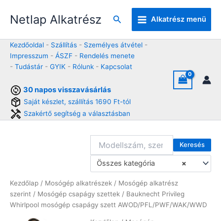
Skip
Netlap Alkatrész
to
Keresés
Alkatrész menü
content
Kezdőoldal
-
Szállítás
-
Személyes átvétel
-
Impresszum
-
ÁSZF
-
Rendelés menete
-
Tudástár
-
GYIK
-
Rólunk
-
Kapcsolat
30 napos visszavásárlás
Saját készlet, szállítás 1690 Ft-tól
Szakértő segítség a választásban
Keresés
Összes kategória
×
Kezdőlap
/
Mosógép alkatrészek
/
Mosógép alkatrész
szerint
/
Mosógép csapágy szettek
/ Bauknecht Privileg
Whirlpool mosógép csapágy szett AWOD/PFL/PWF/WAK/WWD