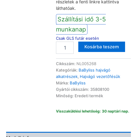
részletek a fenti linkre kattintva
láthatóak.
Szállítási idő 3-5
munkanap
Csak GLS futár esetén
BaByliss
Altern
Kosárba teszem
hajvágó
vezetőfésű
1-
Cikkszám:
NL005268
20mm
Kategóriák:
BaByliss hajvágó
E810/E820/E830
alkatrészek
,
Hajvágó vezetőfésűk
mennyiség
Márka:
BaByliss
Gyártói cikkszám: 35808100
Minőség: Eredeti termék
Visszaküldési lehetőség: 30 naptári nap.