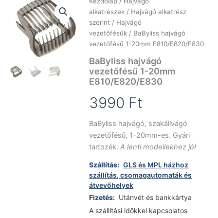
Kezdőlap
/
Hajvágó
alkatrészek
/
Hajvágó alkatrész
szerint
/
Hajvágó
vezetőfésűk
/ BaByliss hajvágó
vezetőfésű 1-20mm E810/E820/E830
BaByliss hajvágó
vezetőfésű 1-20mm
E810/E820/E830
3990
Ft
BaByliss hajvágó, szakállvágó
vezetőfésű, 1-20mm-es. Gyári
tartozék.
A lenti modellekhez jó!
Szállítás:
GLS és MPL házhoz
szállítás, csomagautomaták és
átvevőhelyek
Fizetés:
Utánvét és bankkártya
A szállítási időkkel kapcsolatos