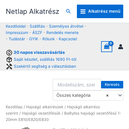
Skip
Netlap Alkatrész
to
Keresés
Alkatrész menü
content
Kezdőoldal
-
Szállítás
-
Személyes átvétel
-
Impresszum
-
ÁSZF
-
Rendelés menete
-
Tudástár
-
GYIK
-
Rólunk
-
Kapcsolat
30 napos visszavásárlás
Saját készlet, szállítás 1690 Ft-tól
Szakértő segítség a választásban
Keresés
Összes kategória
×
Kezdőlap
/
Hajvágó alkatrészek
/
Hajvágó alkatrész
szerint
/
Hajvágó vezetőfésűk
/ BaByliss hajvágó vezetőfésű 1-
20mm E810/E820/E830