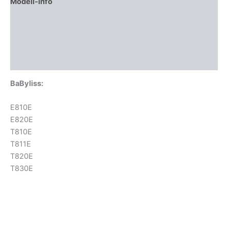
Modell-info
Gyártói cikkszámok
Termékbiztonság
Vélemények (0)
BaByliss:
E810E
E820E
T810E
T811E
T820E
T830E