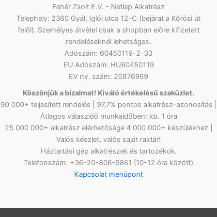
Fehér Zsolt E.V. - Netlap Alkatrész
Telephely: 2360 Gyál, Iglói utca 12-C (bejárat a Kőrösi út
felől). Személyes átvétel csak a shopban előre kifizetett
rendeléseknél lehetséges.
Adószám: 60450119-2-33
EU Adószám: HU60450119
EV ny. szám: 20876969
Köszönjük a bizalmat! Kiváló értékelésű szaküzlet.
90 000+ teljesített rendelés | 97,7% pontos alkatrész-azonosítás |
Átlagos válaszidő munkaidőben: kb. 1 óra
25 000 000+ alkatrész elérhetősége 4 000 000+ készülékhez |
Valós készlet, valós saját raktár!
Háztartási gép alkatrészek és tartozékok.
Telefonszám: +36-20-806-9861 (10-12 óra között)
Kapcsolat menüpont