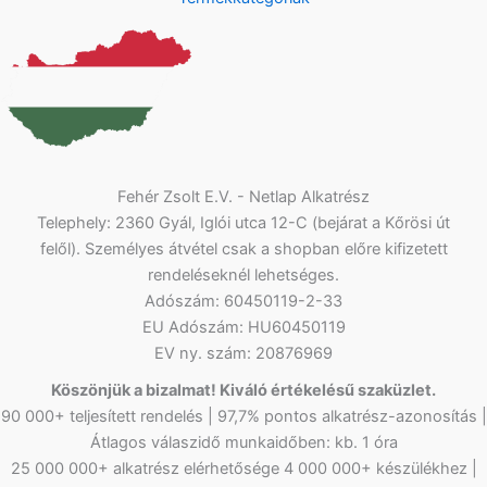
Fehér Zsolt E.V. - Netlap Alkatrész
Telephely: 2360 Gyál, Iglói utca 12-C (bejárat a Kőrösi út
felől). Személyes átvétel csak a shopban előre kifizetett
rendeléseknél lehetséges.
Adószám: 60450119-2-33
EU Adószám: HU60450119
EV ny. szám: 20876969
Köszönjük a bizalmat! Kiváló értékelésű szaküzlet.
90 000+ teljesített rendelés | 97,7% pontos alkatrész-azonosítás |
Átlagos válaszidő munkaidőben: kb. 1 óra
25 000 000+ alkatrész elérhetősége 4 000 000+ készülékhez |