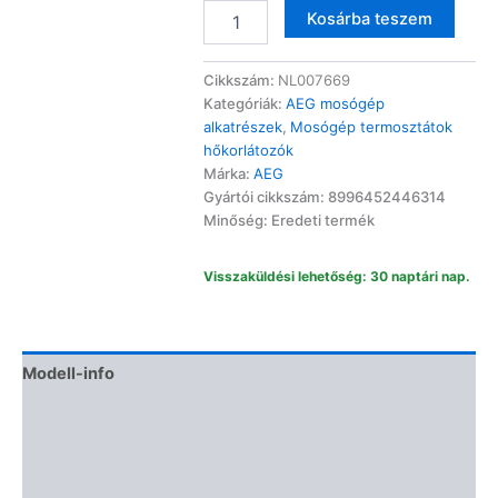
AEG
Altern
Kosárba teszem
mosógép
hőfokszabályzó
t125
Cikkszám:
NL007669
8996452446314
Kategóriák:
AEG mosógép
mennyiség
alkatrészek
,
Mosógép termosztátok
hőkorlátozók
Márka:
AEG
Gyártói cikkszám: 8996452446314
Minőség: Eredeti termék
Visszaküldési lehetőség: 30 naptári nap.
Modell-info
Gyártói cikkszámok
Termékbiztonság