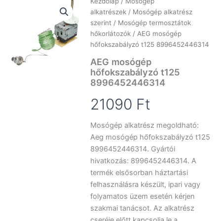
Kezdőlap
/
Mosógép
alkatrészek
/
Mosógép alkatrész
szerint
/
Mosógép termosztátok
hőkorlátozók
/ AEG mosógép
hőfokszabályzó t125 8996452446314
AEG mosógép
hőfokszabályzó t125
8996452446314
21090
Ft
Mosógép alkatrész megoldható:
Aeg mosógép hőfokszabályzó t125
8996452446314. Gyártói
hivatkozás: 8996452446314. A
termék elsősorban háztartási
felhasználásra készült, ipari vagy
folyamatos üzem esetén kérjen
szakmai tanácsot. Az alkatrész
cseréje előtt kapcsolja le a