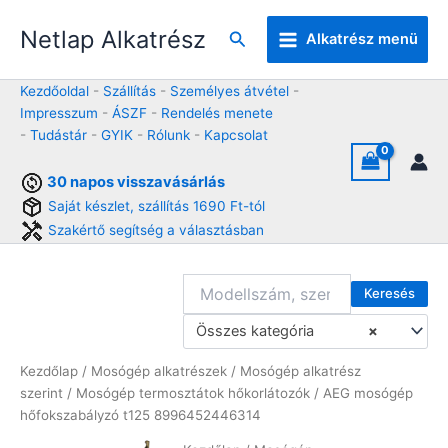
Skip
Netlap Alkatrész
to
Keresés
Alkatrész menü
content
Kezdőoldal
-
Szállítás
-
Személyes átvétel
-
Impresszum
-
ÁSZF
-
Rendelés menete
-
Tudástár
-
GYIK
-
Rólunk
-
Kapcsolat
30 napos visszavásárlás
Saját készlet, szállítás 1690 Ft-tól
Szakértő segítség a választásban
Keresés
Összes kategória
×
Kezdőlap
/
Mosógép alkatrészek
/
Mosógép alkatrész
szerint
/
Mosógép termosztátok hőkorlátozók
/ AEG mosógép
hőfokszabályzó t125 8996452446314