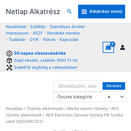
Skip
Netlap Alkatrész
to
Keresés
Alkatrész menü
content
Kezdőoldal
-
Szállítás
-
Személyes átvétel
-
Impresszum
-
ÁSZF
-
Rendelés menete
-
Tudástár
-
GYIK
-
Rólunk
-
Kapcsolat
30 napos visszavásárlás
Saját készlet, szállítás 1690 Ft-tól
Szakértő segítség a választásban
Keresés
Összes kategória
×
Kezdőlap
/
Tűzhely alkatrészek
/
Márka szerint tűzhely
/
AEG
tűzhely alkatrészek
/ AEG Electrolux Zanussi tűzhely PB fúvóka
szett EKG/EKK/ZCG