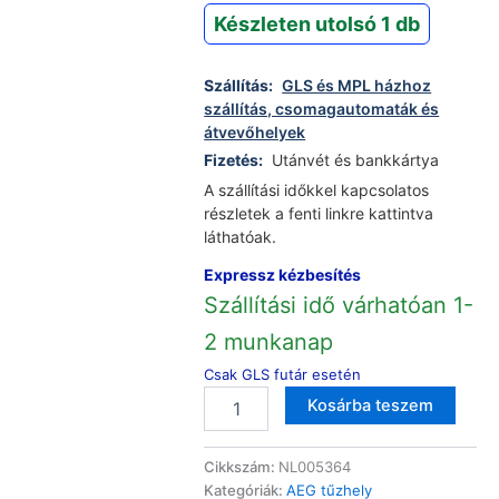
Készleten utolsó 1 db
Szállítás:
GLS és MPL házhoz
szállítás, csomagautomaták és
átvevőhelyek
Fizetés:
Utánvét és bankkártya
A szállítási időkkel kapcsolatos
részletek a fenti linkre kattintva
láthatóak.
Expressz kézbesítés
Szállítási idő várhatóan 1-
2 munkanap
Csak GLS futár esetén
AEG
Altern
Kosárba teszem
Electrolux
Zanussi
tűzhely
Cikkszám:
NL005364
PB
Kategóriák:
AEG tűzhely