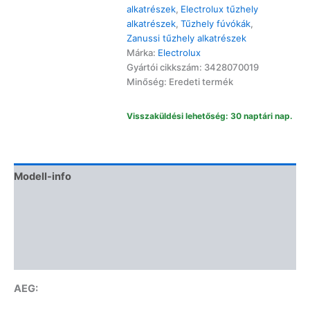
fúvóka
alkatrészek
,
Electrolux tűzhely
szett
alkatrészek
,
Tűzhely fúvókák
,
EKG/EKK/ZCG
Zanussi tűzhely alkatrészek
mennyiség
Márka:
Electrolux
Gyártói cikkszám: 3428070019
Minőség: Eredeti termék
Visszaküldési lehetőség: 30 naptári nap.
Modell-info
Gyártói cikkszámok
Termékbiztonság
Vélemények (0)
AEG: