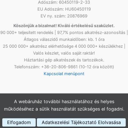
Adószám: 60450119-2-33
EU Adószám: HU60450119
EV ny. szám: 20876969
Köszönjük a bizalmat! Kiváló értékelésű szaküzlet.
90 000+ teljesített rendelés | 97,7% pontos alkatrész-azonosítás |
Átlagos válaszidő munkaidőben: kb. 1 óra
25 000 000+ alkatrész elérhetősége 4 000 000+ készülékhez |
Valós készlet, valós saját raktár!
Háztartási gép alkatrészek és tartozékok.
Telefonszám: +36-20-806-9861 (10-12 óra között)
Kapcsolat menüpont
A webáruház további használatához és helyes
Copyright © 2026
Netlap Alkatrész
Webshopunkban az árak
működéséhez a sütik használatát szükséges el fogadni.
bruttó értékűek, az ÁFÁ-t tartalmazzák.
Elfogadom
Adatkezelési Tájékoztató Elolvasása