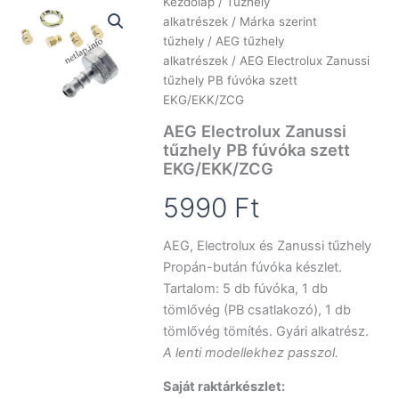
Kezdőlap
/
Tűzhely
alkatrészek
/
Márka szerint
tűzhely
/
AEG tűzhely
alkatrészek
/ AEG Electrolux Zanussi
tűzhely PB fúvóka szett
EKG/EKK/ZCG
AEG Electrolux Zanussi
tűzhely PB fúvóka szett
EKG/EKK/ZCG
5990
Ft
AEG, Electrolux és Zanussi tűzhely
Propán-bután fúvóka készlet.
Tartalom: 5 db fúvóka, 1 db
tömlővég (PB csatlakozó), 1 db
tömlővég tömítés. Gyári alkatrész.
A lenti modellekhez passzol.
Saját raktárkészlet: