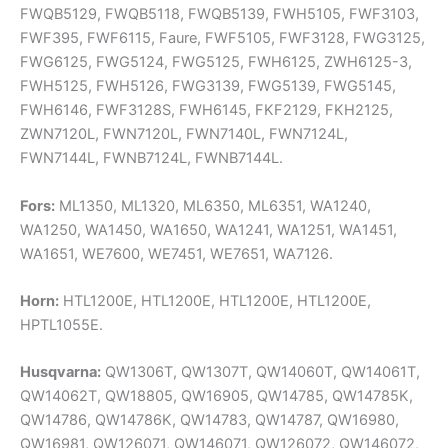
FWQB5129, FWQB5118, FWQB5139, FWH5105, FWF3103,
FWF395, FWF6115, Faure, FWF5105, FWF3128, FWG3125,
FWG6125, FWG5124, FWG5125, FWH6125, ZWH6125-3,
FWH5125, FWH5126, FWG3139, FWG5139, FWG5145,
FWH6146, FWF3128S, FWH6145, FKF2129, FKH2125,
ZWN7120L, FWN7120L, FWN7140L, FWN7124L,
FWN7144L, FWNB7124L, FWNB7144L.
Fors:
ML1350, ML1320, ML6350, ML6351, WA1240,
WA1250, WA1450, WA1650, WA1241, WA1251, WA1451,
WA1651, WE7600, WE7451, WE7651, WA7126.
Horn:
HTL1200E, HTL1200E, HTL1200E, HTL1200E,
HPTL1055E.
Husqvarna:
QW1306T, QW1307T, QW14060T, QW14061T,
QW14062T, QW18805, QW16905, QW14785, QW14785K,
QW14786, QW14786K, QW14783, QW14787, QW16980,
QW16981, QW126071, QW146071, QW126072, QW146072,