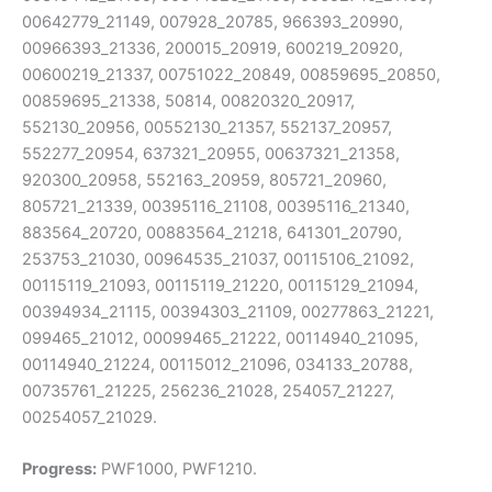
00642779_21149, 007928_20785, 966393_20990,
00966393_21336, 200015_20919, 600219_20920,
00600219_21337, 00751022_20849, 00859695_20850,
00859695_21338, 50814, 00820320_20917,
552130_20956, 00552130_21357, 552137_20957,
552277_20954, 637321_20955, 00637321_21358,
920300_20958, 552163_20959, 805721_20960,
805721_21339, 00395116_21108, 00395116_21340,
883564_20720, 00883564_21218, 641301_20790,
253753_21030, 00964535_21037, 00115106_21092,
00115119_21093, 00115119_21220, 00115129_21094,
00394934_21115, 00394303_21109, 00277863_21221,
099465_21012, 00099465_21222, 00114940_21095,
00114940_21224, 00115012_21096, 034133_20788,
00735761_21225, 256236_21028, 254057_21227,
00254057_21029.
Progress:
PWF1000, PWF1210.