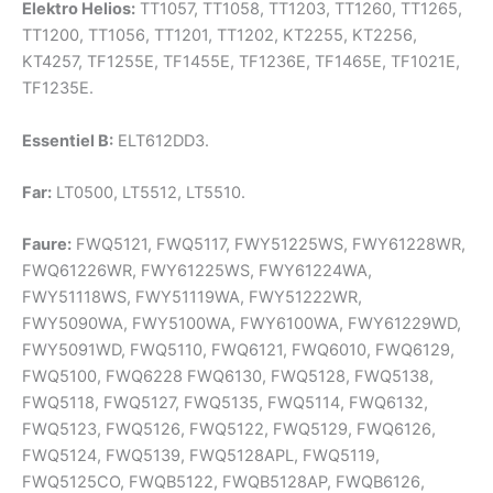
Elektro Helios:
TT1057, TT1058, TT1203, TT1260, TT1265,
TT1200, TT1056, TT1201, TT1202, KT2255, KT2256,
KT4257, TF1255E, TF1455E, TF1236E, TF1465E, TF1021E,
TF1235E.
Essentiel B:
ELT612DD3.
Far:
LT0500, LT5512, LT5510.
Faure:
FWQ5121, FWQ5117, FWY51225WS, FWY61228WR,
FWQ61226WR, FWY61225WS, FWY61224WA,
FWY51118WS, FWY51119WA, FWY51222WR,
FWY5090WA, FWY5100WA, FWY6100WA, FWY61229WD,
FWY5091WD, FWQ5110, FWQ6121, FWQ6010, FWQ6129,
FWQ5100, FWQ6228 FWQ6130, FWQ5128, FWQ5138,
FWQ5118, FWQ5127, FWQ5135, FWQ5114, FWQ6132,
FWQ5123, FWQ5126, FWQ5122, FWQ5129, FWQ6126,
FWQ5124, FWQ5139, FWQ5128APL, FWQ5119,
FWQ5125CO, FWQB5122, FWQB5128AP, FWQB6126,