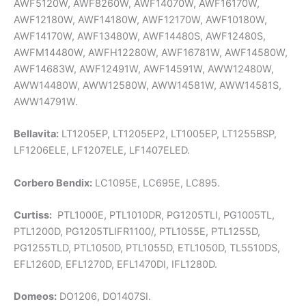
AWF5120W, AWF8260W, AWF14070W, AWF16170W,
AWF12180W, AWF14180W, AWF12170W, AWF10180W,
AWF14170W, AWF13480W, AWF14480S, AWF12480S,
AWFM14480W, AWFH12280W, AWF16781W, AWF14580W,
AWF14683W, AWF12491W, AWF14591W, AWW12480W,
AWW14480W, AWW12580W, AWW14581W, AWW14581S,
AWW14791W.
Bellavita:
LT1205EP, LT1205EP2, LT1005EP, LT1255BSP,
LF1206ELE, LF1207ELE, LF1407ELED.
Corbero Bendix:
LC1095E, LC695E, LC895.
Curtiss:
PTL1000E, PTL1010DR, PG1205TLI, PG1005TL,
PTL1200D, PG1205TLIFR1100/, PTL1055E, PTL1255D,
PG1255TLD, PTL1050D, PTL1055D, ETL1050D, TL5510DS,
EFL1260D, EFL1270D, EFL1470DI, IFL1280D.
Domeos:
DO1206, DO1407SI.