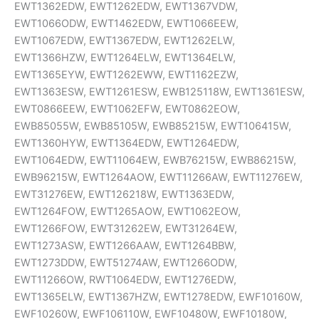
EWT1362EDW, EWT1262EDW, EWT1367VDW,
EWT1066ODW, EWT1462EDW, EWT1066EEW,
EWT1067EDW, EWT1367EDW, EWT1262ELW,
EWT1366HZW, EWT1264ELW, EWT1364ELW,
EWT1365EYW, EWT1262EWW, EWT1162EZW,
EWT1363ESW, EWT1261ESW, EWB125118W, EWT1361ESW,
EWT0866EEW, EWT1062EFW, EWT0862EOW,
EWB85055W, EWB85105W, EWB85215W, EWT106415W,
EWT1360HYW, EWT1364EDW, EWT1264EDW,
EWT1064EDW, EWT11064EW, EWB76215W, EWB86215W,
EWB96215W, EWT1264AOW, EWT11266AW, EWT11276EW,
EWT31276EW, EWT126218W, EWT1363EDW,
EWT1264FOW, EWT1265AOW, EWT1062EOW,
EWT1266FOW, EWT31262EW, EWT31264EW,
EWT1273ASW, EWT1266AAW, EWT1264BBW,
EWT1273DDW, EWT51274AW, EWT1266ODW,
EWT11266OW, RWT1064EDW, EWT1276EDW,
EWT1365ELW, EWT1367HZW, EWT1278EDW, EWF10160W,
EWF10260W, EWF106110W, EWF10480W, EWF10180W,