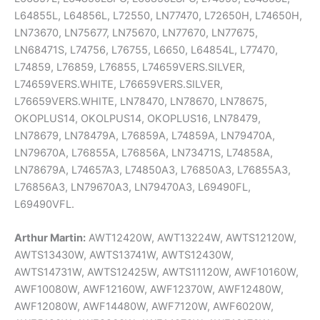
L64855L, L64856L, L72550, LN77470, L72650H, L74650H,
LN73670, LN75677, LN75670, LN77670, LN77675,
LN68471S, L74756, L76755, L6650, L64854L, L77470,
L74859, L76859, L76855, L74659VERS.SILVER,
L74659VERS.WHITE, L76659VERS.SILVER,
L76659VERS.WHITE, LN78470, LN78670, LN78675,
OKOPLUS14, OKOLPUS14, OKOPLUS16, LN78479,
LN78679, LN78479A, L76859A, L74859A, LN79470A,
LN79670A, L76855A, L76856A, LN73471S, L74858A,
LN78679A, L74657A3, L74850A3, L76850A3, L76855A3,
L76856A3, LN79670A3, LN79470A3, L69490FL,
L69490VFL.
Arthur Martin:
AWT12420W, AWT13224W, AWTS12120W,
AWTS13430W, AWTS13741W, AWTS12430W,
AWTS14731W, AWTS12425W, AWTS11120W, AWF10160W,
AWF10080W, AWF12160W, AWF12370W, AWF12480W,
AWF12080W, AWF14480W, AWF7120W, AWF6020W,