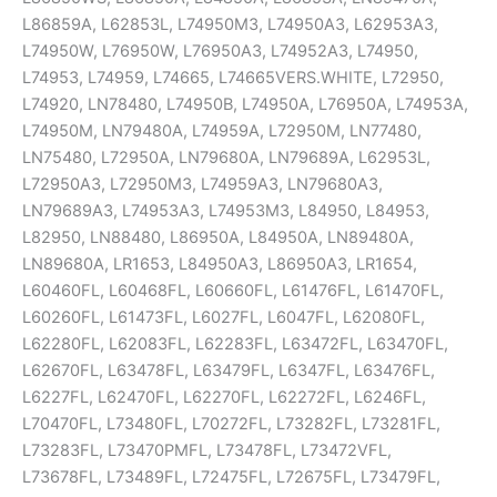
L86859A, L62853L, L74950M3, L74950A3, L62953A3,
L74950W, L76950W, L76950A3, L74952A3, L74950,
L74953, L74959, L74665, L74665VERS.WHITE, L72950,
L74920, LN78480, L74950B, L74950A, L76950A, L74953A,
L74950M, LN79480A, L74959A, L72950M, LN77480,
LN75480, L72950A, LN79680A, LN79689A, L62953L,
L72950A3, L72950M3, L74959A3, LN79680A3,
LN79689A3, L74953A3, L74953M3, L84950, L84953,
L82950, LN88480, L86950A, L84950A, LN89480A,
LN89680A, LR1653, L84950A3, L86950A3, LR1654,
L60460FL, L60468FL, L60660FL, L61476FL, L61470FL,
L60260FL, L61473FL, L6027FL, L6047FL, L62080FL,
L62280FL, L62083FL, L62283FL, L63472FL, L63470FL,
L62670FL, L63478FL, L63479FL, L6347FL, L63476FL,
L6227FL, L62470FL, L62270FL, L62272FL, L6246FL,
L70470FL, L73480FL, L70272FL, L73282FL, L73281FL,
L73283FL, L73470PMFL, L73478FL, L73472VFL,
L73678FL, L73489FL, L72475FL, L72675FL, L73479FL,