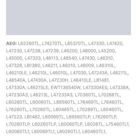
Termékbiztonság
További információk
Vélemények (1)
AEG:
L62260TL, L74270TL, L85370TL, L47330, L47420,
L47230, L47238, L47239, L46200, L46000, L45200,
L45000, L47333, L46113, L48540, L47430, L46310,
L47328, LB1380, L46211, L46010, L46009, L46310L,
L46210LE, L46210L, L46010L, L47030, L47243A, L46211L,
L48540A, L47430A, L47230H, L46410LE, LB1481,
L47330A, L46215LE, EWT136540W, L47330AES, L47338A,
L47230A3, L46213L, L47233A3, L70360TL, L70268TL,
L60260TL, L60060TL, L86560TL, L76469TL, L76460TL,
L76260TL, L70260TL, L60465TL, L70269TL, L60460TL,
L47223, LB1482, L60069TL, L86560TLP, L76260TLP,
L70260TLP, L60260TLP, L60060TLP, L6026TL, L75460TL1,
L60060TL1, L60069TL1, L60260TL1, L60460TL1,