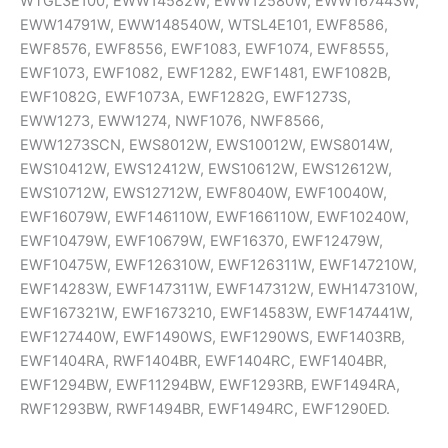
WTGL3E100, EWW14582W, EWW12580W, EWW167443W,
EWW14791W, EWW148540W, WTSL4E101, EWF8586,
EWF8576, EWF8556, EWF1083, EWF1074, EWF8555,
EWF1073, EWF1082, EWF1282, EWF1481, EWF1082B,
EWF1082G, EWF1073A, EWF1282G, EWF1273S,
EWW1273, EWW1274, NWF1076, NWF8566,
EWW1273SCN, EWS8012W, EWS10012W, EWS8014W,
EWS10412W, EWS12412W, EWS10612W, EWS12612W,
EWS10712W, EWS12712W, EWF8040W, EWF10040W,
EWF16079W, EWF146110W, EWF166110W, EWF10240W,
EWF10479W, EWF10679W, EWF16370, EWF12479W,
EWF10475W, EWF126310W, EWF126311W, EWF147210W,
EWF14283W, EWF147311W, EWF147312W, EWH147310W,
EWF167321W, EWF1673210, EWF14583W, EWF147441W,
EWF127440W, EWF1490WS, EWF1290WS, EWF1403RB,
EWF1404RA, RWF1404BR, EWF1404RC, EWF1404BR,
EWF1294BW, EWF11294BW, EWF1293RB, EWF1494RA,
RWF1293BW, RWF1494BR, EWF1494RC, EWF1290ED.