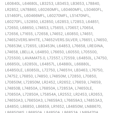
L60840L, L64680L, LB3253, LB3453, LB3653, L78840,
LR2852, LN78860, L60260MFL, L60460MFL, L50460FL,
L51460FL, L60466MFL, L60270MFL, L51470NFL,
L60270FL, L52850, L62850, L62853, L72853, L64851,
L72650, L68650, L74653, L75655, L70657, L70654,
L72656, L71655, L72658, L74652, L60850, L74651,
L74652VERS.WHITE, L74652VERS.SILVER, L76651, L74650,
L76853M, L72655, LB3453N, L64853, L76658, LREGINA,
L74658, LBELLA, L64850, L76650, L60550, L705500,
L725500, LAVAMAT5.0, L72557, L72559, L64850L, L74750,
L66850L, L62850L, L64857L, L64880L, L66880L,
L64850LE, L60850L, L72750, L74651H, LB3463, L76750,
L74752, L76850, L74850, L74850M, L72850, L70850,
L70850M, L72850M, LR2452, LR2652, L76659, L74659,
L74850B, L74850A, L76850A, L72853A, L74650LE,
L70850A, L72850A, L75854A, LR2552, LR2453, LR2653,
L74650A3, L76650A3, L74659A3, L76659A3, L74853A3,
L84850, L86850, L86859, LR1652, L84850M, LN88670,
L86850WS, L86850A, L84850A, L86853A, LN89470A,