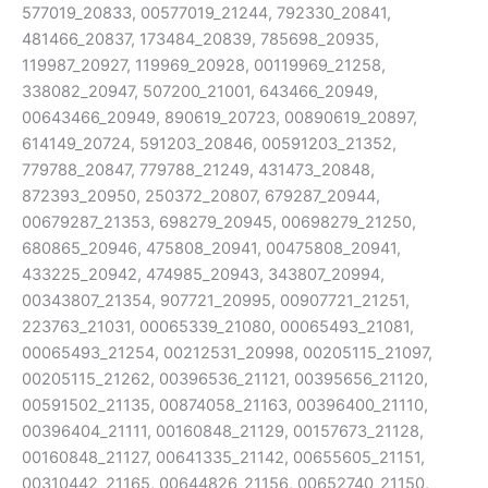
577019_20833, 00577019_21244, 792330_20841,
481466_20837, 173484_20839, 785698_20935,
119987_20927, 119969_20928, 00119969_21258,
338082_20947, 507200_21001, 643466_20949,
00643466_20949, 890619_20723, 00890619_20897,
614149_20724, 591203_20846, 00591203_21352,
779788_20847, 779788_21249, 431473_20848,
872393_20950, 250372_20807, 679287_20944,
00679287_21353, 698279_20945, 00698279_21250,
680865_20946, 475808_20941, 00475808_20941,
433225_20942, 474985_20943, 343807_20994,
00343807_21354, 907721_20995, 00907721_21251,
223763_21031, 00065339_21080, 00065493_21081,
00065493_21254, 00212531_20998, 00205115_21097,
00205115_21262, 00396536_21121, 00395656_21120,
00591502_21135, 00874058_21163, 00396400_21110,
00396404_21111, 00160848_21129, 00157673_21128,
00160848_21127, 00641335_21142, 00655605_21151,
00310442_21165, 00644826_21156, 00652740_21150,