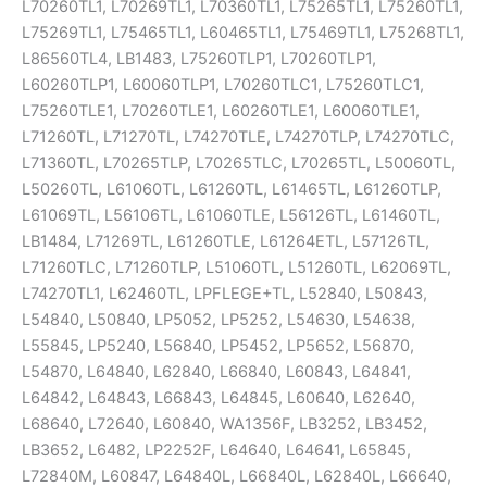
L70260TL1, L70269TL1, L70360TL1, L75265TL1, L75260TL1,
L75269TL1, L75465TL1, L60465TL1, L75469TL1, L75268TL1,
L86560TL4, LB1483, L75260TLP1, L70260TLP1,
L60260TLP1, L60060TLP1, L70260TLC1, L75260TLC1,
L75260TLE1, L70260TLE1, L60260TLE1, L60060TLE1,
L71260TL, L71270TL, L74270TLE, L74270TLP, L74270TLC,
L71360TL, L70265TLP, L70265TLC, L70265TL, L50060TL,
L50260TL, L61060TL, L61260TL, L61465TL, L61260TLP,
L61069TL, L56106TL, L61060TLE, L56126TL, L61460TL,
LB1484, L71269TL, L61260TLE, L61264ETL, L57126TL,
L71260TLC, L71260TLP, L51060TL, L51260TL, L62069TL,
L74270TL1, L62460TL, LPFLEGE+TL, L52840, L50843,
L54840, L50840, LP5052, LP5252, L54630, L54638,
L55845, LP5240, L56840, LP5452, LP5652, L56870,
L54870, L64840, L62840, L66840, L60843, L64841,
L64842, L64843, L66843, L64845, L60640, L62640,
L68640, L72640, L60840, WA1356F, LB3252, LB3452,
LB3652, L6482, LP2252F, L64640, L64641, L65845,
L72840M, L60847, L64840L, L66840L, L62840L, L66640,