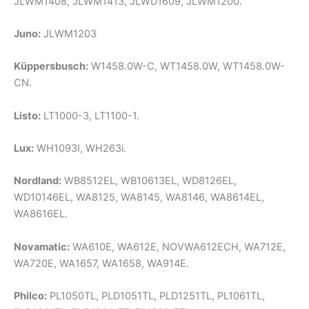
JLWM1408, JLWM1413, JLWD1609, JLWM1200.
Juno:
JLWM1203
Küppersbusch:
W1458.0W-C, WT1458.0W, WT1458.0W-
CN.
Listo:
LT1000-3, LT1100-1.
Lux:
WH1093I, WH263i.
Nordland:
WB8512EL, WB10613EL, WD8126EL,
WD10146EL, WA8125, WA8145, WA8146, WA8614EL,
WA8616EL.
Novamatic:
WA610E, WA612E, NOVWA612ECH, WA712E,
WA720E, WA1657, WA1658, WA914E.
Philco:
PL1050TL, PLD1051TL, PLD1251TL, PL1061TL,