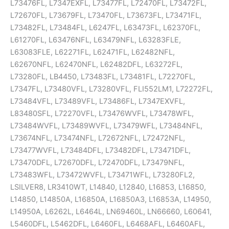
L73476FL, L7347EXFL, L73477FL, L72470FL, L73472FL,
L72670FL, L73679FL, L73470FL, L73673FL, L73471FL,
L73482FL, L73484FL, L6247FL, L63473FL, L62370FL,
L61270FL, L63476NFL, L63479NFL, L63283FLE,
L63083FLE, L62271FL, L62471FL, L62482NFL,
L62670NFL, L62470NFL, L62482DFL, L63272FL,
L73280FL, LB4450, L73483FL, L73481FL, L72270FL,
L7347FL, L73480VFL, L73280VFL, FLI552LM1, L72272FL,
L73484VFL, L73489VFL, L73486FL, L7347EXVFL,
L83480SFL, L72270VFL, L73476WVFL, L73478WFL,
L73484WVFL, L73489WVFL, L73479WFL, L73484NFL,
L73674NFL, L73474NFL, L72672NFL, L72472NFL,
L73477WVFL, L73484DFL, L73482DFL, L73471DFL,
L73470DFL, L72670DFL, L72470DFL, L73479NFL,
L73483WFL, L73472WVFL, L73471WFL, L73280FL2,
LSILVER8, LR3410WT, L14840, L12840, L16853, L16850,
L14850, L14850A, L16850A, L16850A3, L16853A, L14950,
L14950A, L6262L, L6464L, LN69460L, LN66660, L60641,
L5460DFL, L5462DFL, L6460FL, L6468AFL, L6460AFL,