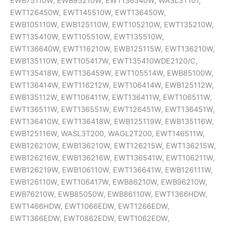
EWB75110W, EWB95210W, EWT136540W, WASL3T101,
EWT126450W, EWT145510W, EWT136450W,
EWB105110W, EWB125110W, EWT105210W, EWT135210W,
EWT135410W, EWT105510W, EWT135510W,
EWT136640W, EWT116210W, EWB125115W, EWT136210W,
EWB135110W, EWT105417W, EWT135410WDE2120/C,
EWT135418W, EWT136459W, EWT105514W, EWB85100W,
EWT136414W, EWT116212W, EWT106414W, EWB125112W,
EWB135112W, EWT106411W, EWT136411W, EWT106511W,
EWT136511W, EWT136551W, EWT126451W, EWT136451W,
EWT136410W, EWT136418W, EWB125119W, EWB135116W,
EWB125116W, WASL3T200, WAGL2T200, EWT146511W,
EWB126210W, EWB136210W, EWT126215W, EWT136215W,
EWB126216W, EWB136216W, EWT136541W, EWT106211W,
EWB126219W, EWB106110W, EWT136641W, EWB126111W,
EWB126110W, EWT106417W, EWB86210W, EWB96210W,
EWB76210W, EWB85050W, EWB86110W, EWT1366HDW,
EWT1466HDW, EWT1066EDW, EWT1266EDW,
EWT1366EDW, EWT0862EDW, EWT1062EDW,