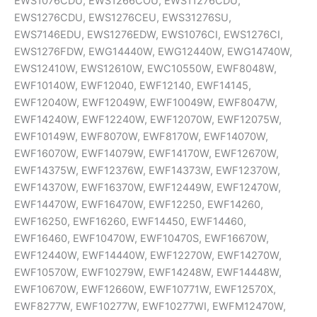
EWS1076CDU, EWS1266COU, EWS11276CDU,
EWS1276CDU, EWS1276CEU, EWS31276SU,
EWS7146EDU, EWS1276EDW, EWS1076CI, EWS1276CI,
EWS1276FDW, EWG14440W, EWG12440W, EWG14740W,
EWS12410W, EWS12610W, EWC10550W, EWF8048W,
EWF10140W, EWF12040, EWF12140, EWF14145,
EWF12040W, EWF12049W, EWF10049W, EWF8047W,
EWF14240W, EWF12240W, EWF12070W, EWF12075W,
EWF10149W, EWF8070W, EWF8170W, EWF14070W,
EWF16070W, EWF14079W, EWF14170W, EWF12670W,
EWF14375W, EWF12376W, EWF14373W, EWF12370W,
EWF14370W, EWF16370W, EWF12449W, EWF12470W,
EWF14470W, EWF16470W, EWF12250, EWF14260,
EWF16250, EWF16260, EWF14450, EWF14460,
EWF16460, EWF10470W, EWF10470S, EWF16670W,
EWF12440W, EWF14440W, EWF12270W, EWF14270W,
EWF10570W, EWF10279W, EWF14248W, EWF14448W,
EWF10670W, EWF12660W, EWF10771W, EWF12570X,
EWF8277W, EWF10277W, EWF10277WI, EWFM12470W,