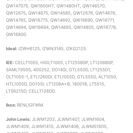
QW147075, QW1600HT, QW1480HT, QW146570,
QW12675, QW14675, QW14585, QW12676, QW14676,
QW14765, QW16775, QW14692, QW16690, QW16771,
QW14694, QW16694, QW14695, QW14805, QW16778,
QW16800.
Ideal:
IZWH6125, IZWN3145, IZKG2125.
IEE:
CELLT1055, HIGLT1005, LT1255BSP, LT1206BSP,
SAMLT950S, 400252, DO14SI, GTL550D, LT1255D1,
OLT1055-1, ETL1260DI, ETL1055D, GTL555D, ALT1050,
HTL1055D, DO15SI, LT1206A+B, 180018, LT5515,
LTS6215D, CELLT126DD.
Ikea:
RENLIGFWM.
John Lewis:
JLWM1203, JLWM1407, JLWM1604,
JLWM1409, JLWM1410, JLWM1406, JLWMS1605,