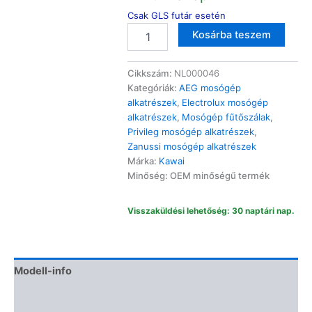
Csak GLS futár esetén
AEG
Altern
Kosárba teszem
Electrolux
Zanussi
mosógép
Cikkszám:
NL000046
fűtőszál
Kategóriák:
AEG mosógép
1950W
alkatrészek
,
Electrolux mosógép
EWT/ZWQ
alkatrészek
,
Mosógép fűtőszálak
,
mennyiség
Privileg mosógép alkatrészek
,
Zanussi mosógép alkatrészek
Márka:
Kawai
Minőség: OEM minőségű termék
Visszaküldési lehetőség: 30 naptári nap.
Modell-info
Gyártói cikkszámok