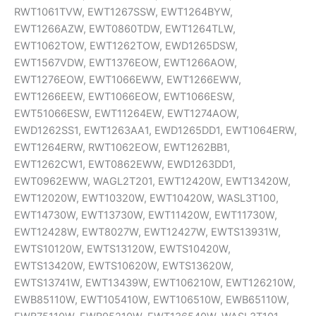
RWT1061TVW, EWT1267SSW, EWT1264BYW,
EWT1266AZW, EWT0860TDW, EWT1264TLW,
EWT1062TOW, EWT1262TOW, EWD1265DSW,
EWT1567VDW, EWT1376EOW, EWT1266AOW,
EWT1276EOW, EWT1066EWW, EWT1266EWW,
EWT1266EEW, EWT1066EOW, EWT1066ESW,
EWT51066ESW, EWT11264EW, EWT1274AOW,
EWD1262SS1, EWT1263AA1, EWD1265DD1, EWT1064ERW,
EWT1264ERW, RWT1062EOW, EWT1262BB1,
EWT1262CW1, EWT0862EWW, EWD1263DD1,
EWT0962EWW, WAGL2T201, EWT12420W, EWT13420W,
EWT12020W, EWT10320W, EWT10420W, WASL3T100,
EWT14730W, EWT13730W, EWT11420W, EWT11730W,
EWT12428W, EWT8027W, EWT12427W, EWTS13931W,
EWTS10120W, EWTS13120W, EWTS10420W,
EWTS13420W, EWTS10620W, EWTS13620W,
EWTS13741W, EWT13439W, EWT106210W, EWT126210W,
EWB85110W, EWT105410W, EWT106510W, EWB65110W,