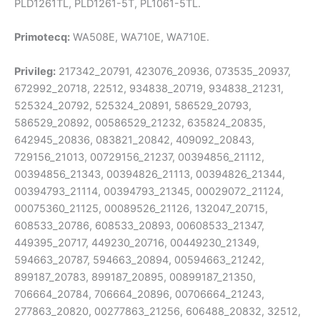
PLD1261TL, PLD1261-5T, PL1061-5TL.
Primotecq:
WA508E, WA710E, WA710E.
Privileg:
217342_20791, 423076_20936, 073535_20937,
672992_20718, 22512, 934838_20719, 934838_21231,
525324_20792, 525324_20891, 586529_20793,
586529_20892, 00586529_21232, 635824_20835,
642945_20836, 083821_20842, 409092_20843,
729156_21013, 00729156_21237, 00394856_21112,
00394856_21343, 00394826_21113, 00394826_21344,
00394793_21114, 00394793_21345, 00029072_21124,
00075360_21125, 00089526_21126, 132047_20715,
608533_20786, 608533_20893, 00608533_21347,
449395_20717, 449230_20716, 00449230_21349,
594663_20787, 594663_20894, 00594663_21242,
899187_20783, 899187_20895, 00899187_21350,
706664_20784, 706664_20896, 00706664_21243,
277863_20820, 00277863_21256, 606488_20832, 32512,