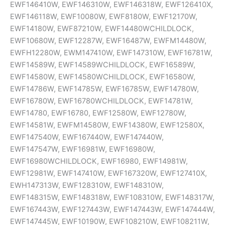
EWF146410W, EWF146310W, EWF146318W, EWF126410X,
EWF146118W, EWF10080W, EWF8180W, EWF12170W,
EWF14180W, EWF87210W, EWF14480WCHILDLOCK,
EWF10680W, EWF12287W, EWF16487W, EWFM14480W,
EWFH12280W, EWM147410W, EWF147310W, EWF16781W,
EWF14589W, EWF14589WCHILDLOCK, EWF16589W,
EWF14580W, EWF14580WCHILDLOCK, EWF16580W,
EWF14786W, EWF14785W, EWF16785W, EWF14780W,
EWF16780W, EWF16780WCHILDLOCK, EWF14781W,
EWF14780, EWF16780, EWF12580W, EWF12780W,
EWF14581W, EWFM14580W, EWF14380W, EWF12580X,
EWF147540W, EWF167440W, EWF147440W,
EWF147547W, EWF16981W, EWF16980W,
EWF16980WCHILDLOCK, EWF16980, EWF14981W,
EWF12981W, EWF147410W, EWF167320W, EWF127410X,
EWH147313W, EWF128310W, EWF148310W,
EWF148315W, EWF148318W, EWF108310W, EWF148317W,
EWF167443W, EWF127443W, EWF147443W, EWF147444W,
EWF147445W, EWF10190W, EWF108210W, EWF108211W,