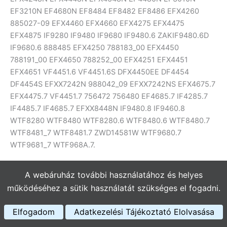
EF3210N EF4680N EF8484 EF8482 EF8486 EFX4260
885027-09 EFX4460 EFX4660 EFX4275 EFX4475
EFX4875 IF9280 IF9480 IF9680 IF9480.6 ZAKIF9480.6D
IF9680.6 888485 EFX4250 788183_00 EFX4450
788191_00 EFX4650 788252_00 EFX4251 EFX4451
EFX4651 VF4451.6 VF4451.6S DFX4450EE DF4454
DF4454S EFXX7242N 988042_09 EFXX7242NS EFX4675.7
EFX4475.7 VF4451.7 756472 756480 EF4685.7 IF4285.7
IF4485.7 IF4685.7 EFXX8448N IF9480.8 IF9460.8
WTF8280 WTF8480 WTF8280.6 WTF8480.6 WTF8480.7
WTF8481_7 WTF8481.7 ZWD14581W WTF9680.7
WTF9681_7 WTF968A.7.
Zanussi:
ZWQ5100, ZWQ5101, ZWQ6100, ZWY180,
A webáruház további használatához és helyes
ZWY1100, ZWP580, ZWQ6120, ZWY2100, ZWY2120,
működéséhez a sütik használatát szükséges el fogadni.
ZWY1120, ZWY160, ZWY1200, ZWY1220, ZWY2200,
ZWY2220, ZWQ5102, ZWQ5103, ZWP581, ZWQ5122,
Elfogadom
Adatkezelési Tájékoztató Elolvasása
ZWP582, ZWQ5104, ZWQ5105, ZWQ6101, ZWY1105,