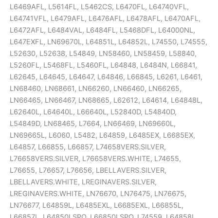
L6469AFL, L5614FL, L5462CS, L6470FL, L64740VFL,
L64741VFL, L6479AFL, L6476AFL, L6478AFL, L6470AFL,
L6472AFL, L6484VAL, L6484FL, L5468DFL, L64000NL,
L647EXFL, LN69670L, L64851L, L64852L, L74550, L74555,
L52630, L52638, L54849, LN58460, LN58459, L58840,
L5260FL, L5468FL, L5460FL, L64848, L6484N, L66841,
L62645, L64645, L64647, L64846, L66845, L6261, L6461,
LN68460, LN68661, LN66260, LN66460, LN66265,
LN66465, LN66467, LN68665, L62612, L64614, L64848L,
L62640L, L64640L, L66640L, L52840D, L54840D,
L54849D, LN68465, L7664, LN66469, LN69660L,
LN69665L, L6060, L5482, L64859, L6485EX, L6685EX,
L64857, L66855, L66857, L74658VERS.SILVER,
L76658VERS.SILVER, L76658VERS.WHITE, L74655,
L76655, L76657, L76656, LBELLAVERS.SILVER,
LBELLAVERS.WHITE, LREGINAVERS.SILVER,
LREGINAVERS.WHITE, LN76670, LN76475, LN76675,
LN76677, L64859L, L6485EXL, L6685EXL, L66855L,
L66857L, L64850LSPO, L66850LSPO, L74559, L64858L,