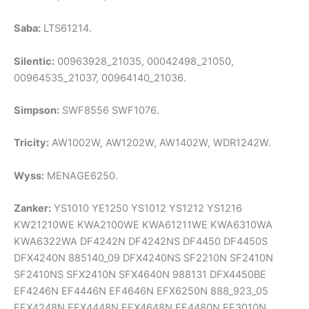
Saba:
LTS61214.
Silentic:
00963928_21035, 00042498_21050,
00964535_21037, 00964140_21036.
Simpson:
SWF8556 SWF1076.
Tricity:
AW1002W, AW1202W, AW1402W, WDR1242W.
Wyss:
MENAGE6250.
Zanker:
YS1010 YE1250 YS1012 YS1212 YS1216
KW21210WE KWA2100WE KWA61211WE KWA6310WA
KWA6322WA DF4242N DF4242NS DF4450 DF4450S
DFX4240N 885140_09 DFX4240NS SF2210N SF2410N
SF2410NS SFX2410N SFX4640N 988131 DFX4450BE
EF4246N EF4446N EF4646N EFX6250N 888_923_05
EFX4248N EFX4448N EFX4648N EF4480N EF3010N