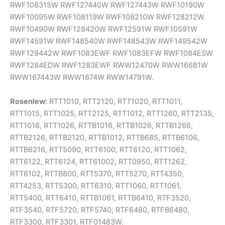
RWF108315W RWF127440W RWF127443W RWF10190W
RWF10095W RWF108119W RWF108210W RWF128212W
RWF10490W RWF128420W RWF12591W RWF10591W
RWF14591W RWF148540W RWF148543W RWF149542W
RWF129442W RWF1083EWF RWF1083EFW RWF1084ESW
RWF1284EDW RWF1283EWF RWW12470W RWW16681W
RWW167443W RWW1674W RWW14791W.
Rosenlew:
RTT1010, RTT2120, RTT1020, RTT1011,
RTT1015, RTT1025, RTT2125, RTT1012, RTT1260, RTT2135,
RTT1016, RTT1026, RTTB1016, RTTB1026, RTTB1266,
RTTB2126, RTTB2120, RTTB1012, RTTB685, RTTB6106,
RTTB6216, RTT5090, RTT6100, RTT6120, RTT1062,
RTT6122, RTT6124, RTT61002, RTT0950, RTT1262,
RTT6102, RTTB800, RTT5370, RTT5270, RTT4350,
RTT4253, RTT5300, RTT6310, RTT1060, RTT1061,
RTT5400, RTT6410, RTTB1061, RTTB6410, RTF3520,
RTF3540, RTF5720, RTF5740, RTF6480, RTFB6480,
RTF3300, RTF3301, RTF01483W.