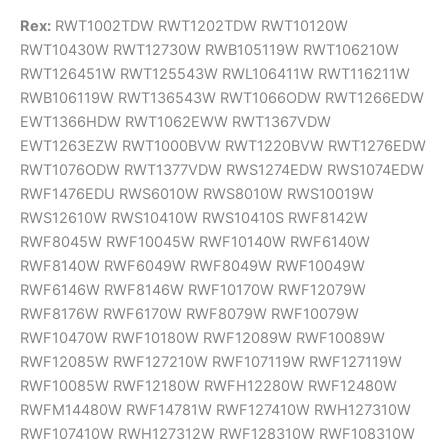
Rex:
RWT1002TDW RWT1202TDW RWT10120W
RWT10430W RWT12730W RWB105119W RWT106210W
RWT126451W RWT125543W RWL106411W RWT116211W
RWB106119W RWT136543W RWT1066ODW RWT1266EDW
EWT1366HDW RWT1062EWW RWT1367VDW
EWT1263EZW RWT1000BVW RWT1220BVW RWT1276EDW
RWT1076ODW RWT1377VDW RWS1274EDW RWS1074EDW
RWF1476EDU RWS6010W RWS8010W RWS10019W
RWS12610W RWS10410W RWS10410S RWF8142W
RWF8045W RWF10045W RWF10140W RWF6140W
RWF8140W RWF6049W RWF8049W RWF10049W
RWF6146W RWF8146W RWF10170W RWF12079W
RWF8176W RWF6170W RWF8079W RWF10079W
RWF10470W RWF10180W RWF12089W RWF10089W
RWF12085W RWF127210W RWF107119W RWF127119W
RWF10085W RWF12180W RWFH12280W RWF12480W
RWFM14480W RWF14781W RWF127410W RWH127310W
RWF107410W RWH127312W RWF128310W RWF108310W