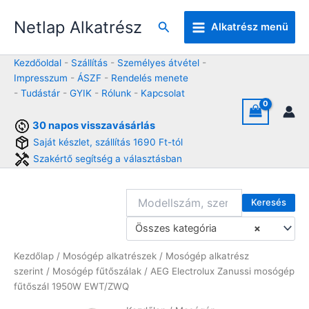
Skip
Netlap Alkatrész
to
Keresés
Alkatrész menü
content
Kezdőoldal
-
Szállítás
-
Személyes átvétel
-
Impresszum
-
ÁSZF
-
Rendelés menete
-
Tudástár
-
GYIK
-
Rólunk
-
Kapcsolat
30 napos visszavásárlás
Saját készlet, szállítás 1690 Ft-tól
Szakértő segítség a választásban
Keresés
Összes kategória
×
Kezdőlap
/
Mosógép alkatrészek
/
Mosógép alkatrész
szerint
/
Mosógép fűtőszálak
/ AEG Electrolux Zanussi mosógép
fűtőszál 1950W EWT/ZWQ