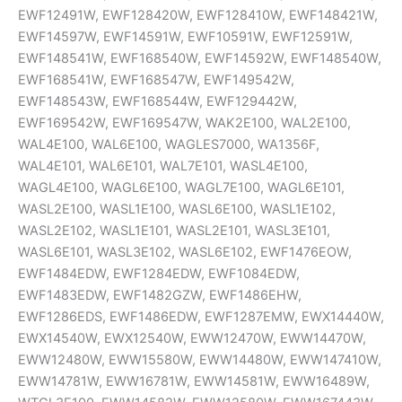
EWF12491W, EWF128420W, EWF128410W, EWF148421W,
EWF14597W, EWF14591W, EWF10591W, EWF12591W,
EWF148541W, EWF168540W, EWF14592W, EWF148540W,
EWF168541W, EWF168547W, EWF149542W,
EWF148543W, EWF168544W, EWF129442W,
EWF169542W, EWF169547W, WAK2E100, WAL2E100,
WAL4E100, WAL6E100, WAGLES7000, WA1356F,
WAL4E101, WAL6E101, WAL7E101, WASL4E100,
WAGL4E100, WAGL6E100, WAGL7E100, WAGL6E101,
WASL2E100, WASL1E100, WASL6E100, WASL1E102,
WASL2E102, WASL1E101, WASL2E101, WASL3E101,
WASL6E101, WASL3E102, WASL6E102, EWF1476EOW,
EWF1484EDW, EWF1284EDW, EWF1084EDW,
EWF1483EDW, EWF1482GZW, EWF1486EHW,
EWF1286EDS, EWF1486EDW, EWF1287EMW, EWX14440W,
EWX14540W, EWX12540W, EWW12470W, EWW14470W,
EWW12480W, EWW15580W, EWW14480W, EWW147410W,
EWW14781W, EWW16781W, EWW14581W, EWW16489W,