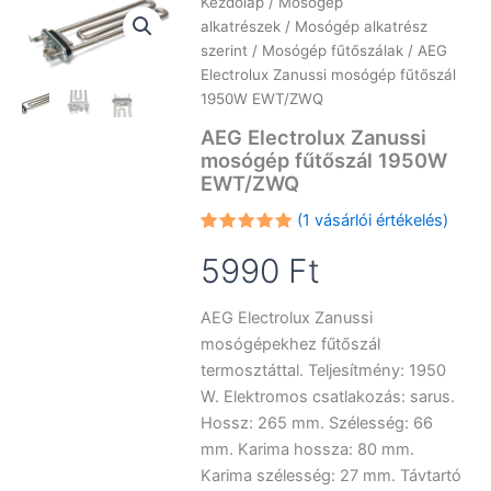
Kezdőlap
/
Mosógép
alkatrészek
/
Mosógép alkatrész
szerint
/
Mosógép fűtőszálak
/ AEG
Electrolux Zanussi mosógép fűtőszál
1950W EWT/ZWQ
AEG Electrolux Zanussi
mosógép fűtőszál 1950W
EWT/ZWQ
(
1
vásárlói értékelés)
Értékelés
1
5.00
az 5-
5990
Ft
ből,
értékelés
alapján
AEG Electrolux Zanussi
mosógépekhez fűtőszál
termosztáttal. Teljesítmény: 1950
W. Elektromos csatlakozás: sarus.
Hossz: 265 mm. Szélesség: 66
mm. Karima hossza: 80 mm.
Karima szélesség: 27 mm. Távtartó