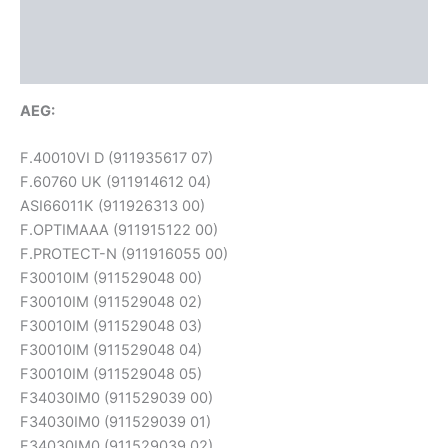
További információk
Vélemények (2)
AEG:
F.40010VI D (911935617 07)
F.60760 UK (911914612 04)
ASI66011K (911926313 00)
F.OPTIMAAA (911915122 00)
F.PROTECT-N (911916055 00)
F30010IM (911529048 00)
F30010IM (911529048 02)
F30010IM (911529048 03)
F30010IM (911529048 04)
F30010IM (911529048 05)
F34030IM0 (911529039 00)
F34030IM0 (911529039 01)
F34030IM0 (911529039 02)