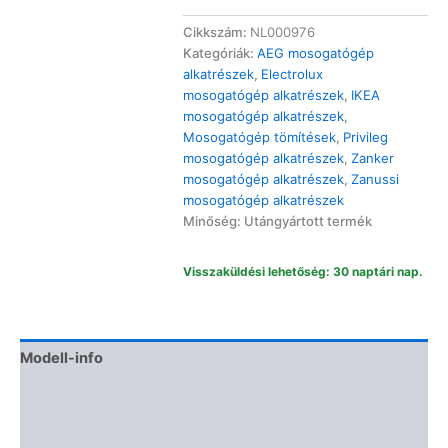
Zanussi
mosogatógép
Cikkszám:
NL000976
alsó
Kategóriák:
AEG mosogatógép
ajtótömítés
alkatrészek
,
Electrolux
F/ESF/ZDF
mosogatógép alkatrészek
,
IKEA
mennyiség
mosogatógép alkatrészek
,
Mosogatógép tömítések
,
Privileg
mosogatógép alkatrészek
,
Zanker
mosogatógép alkatrészek
,
Zanussi
mosogatógép alkatrészek
Minőség: Utángyártott termék
Visszaküldési lehetőség: 30 naptári nap.
Modell-info
Gyártói cikkszámok
Termékbiztonság