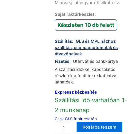
2990 Ft.
Minőségi utángyártott alkatrész.
Saját raktárkészlet:
Készleten 10 db felett
Szállítás:
GLS és MPL házhoz
szállítás, csomagautomaták és
átvevőhelyek
Fizetés:
Utánvét és bankkártya
A szállítási időkkel kapcsolatos
részletek a fenti linkre kattintva
láthatóak.
Expressz kézbesítés
Szállítási idő várhatóan 1-
2 munkanap
Csak GLS futár esetén
AEG
Altern
Kosárba teszem
Electrolux