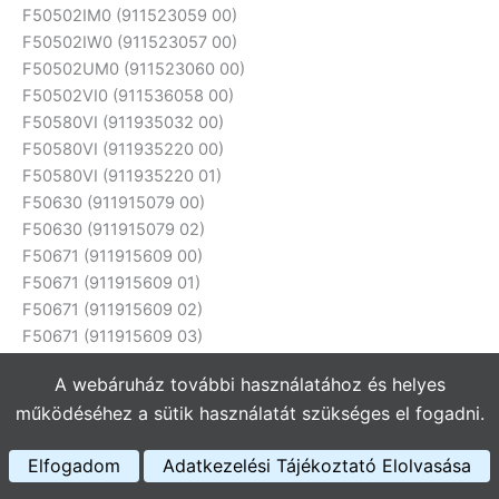
F50502IM0 (911523059 00)
F50502IW0 (911523057 00)
F50502UM0 (911523060 00)
F50502VI0 (911536058 00)
F50580VI (911935032 00)
F50580VI (911935220 00)
F50580VI (911935220 01)
F50630 (911915079 00)
F50630 (911915079 02)
F50671 (911915609 00)
F50671 (911915609 01)
F50671 (911915609 02)
F50671 (911915609 03)
F50671 (911915609 04)
A webáruház további használatához és helyes
F50671 (911915609 05)
működéséhez a sütik használatát szükséges el fogadni.
F50671 (911915609 06)
F50671U (911945604 00)
Elfogadom
Adatkezelési Tájékoztató Elolvasása
F50671U (911945604 01)
F50671U (911945604 02)