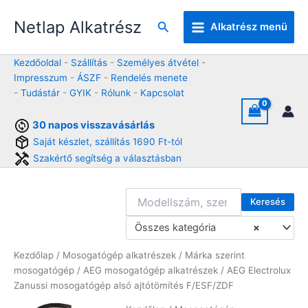
Skip
Netlap Alkatrész
to
Keresés
Alkatrész menü
content
Kezdőoldal
-
Szállítás
-
Személyes átvétel
-
Impresszum
-
ÁSZF
-
Rendelés menete
-
Tudástár
-
GYIK
-
Rólunk
-
Kapcsolat
30 napos visszavásárlás
Saját készlet, szállítás 1690 Ft-tól
Szakértő segítség a választásban
Keresés
Összes kategória
×
Kezdőlap
/
Mosogatógép alkatrészek
/
Márka szerint
mosogatógép
/
AEG mosogatógép alkatrészek
/ AEG Electrolux
Zanussi mosogatógép alsó ajtótömítés F/ESF/ZDF