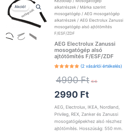
Kezdőlap
/
Mosogatógép
Akció!
alkatrészek
/
Márka szerint
mosogatógép
/
AEG mosogatógép
alkatrészek
/ AEG Electrolux Zanussi
mosogatógép alsó ajtótömítés
F/ESF/ZDF
AEG Electrolux Zanussi
mosogatógép alsó
ajtótömítés F/ESF/ZDF
(
2
vásárlói értékelés)
Értékelés
2
Original
5.00
az 5-
4990
Ft
ből,
értékelés
alapján
Current
price
2990
Ft
price
was:
AEG, Electrolux, IKEA, Nordland,
Privileg, REX, Zanker és Zanussi
is:
4990 Ft.
mosogatógépekhez alsó részhez
ajtótömítés. Hosszúság: 550 mm.