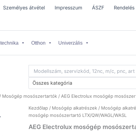
Személyes átvétel
Impresszum
ÁSZF
Rendelés
technika
Otthon
Univerzális
Összes kategória
/
Mosógép mosószertartók
/ AEG Electrolux mosógép mosósze
Kezdőlap
/
Mosógép alkatrészek
/
Mosógép alkatré
mosógép mosószertartó LTX/QW/WAGL/WASL
AEG Electrolux mosógép mosószer