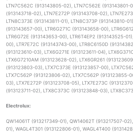
Electrolux:
QW14061T (913217349-01), QW14062T (913217507-02)
01), WAGL4T301 (913122806-01), WAGL4T400 (913142