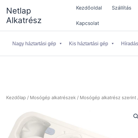
Skip
Kezdőoldal
Szállítás
Netlap
to
Alkatrész
content
Kapcsolat
Nagy háztartási gép
Kis háztartási gép
Híradás
Kezdőlap
/
Mosógép alkatrészek
/
Mosógép alkatrész szerint