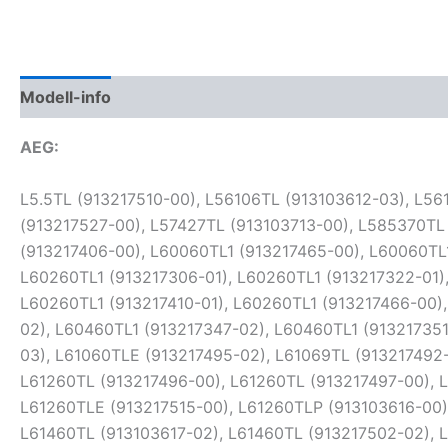
Modell-info
Gyártói cikkszámok
Termékbiztonság
AEG:
L5.5TL (913217510-00), L56106TL (913103612-03), L56106TL (913217493-00), L56126TL (913103613-03), L56126TL (913217499-00), L57126TL (913103707-01), L57126TL (913217527-00), L57427TL (913103713-00), L585370TL (913217455-00), L58837TL (913103806-01), L60060TL1 (913217304-01), L60060TL1 (913217378-02), L60060TL1 (913217406-00), L60060TL1 (913217465-00), L60060TL1 (913217494-00), L60060TLE1 (913217401-01), L60060TLP1 (913217383-02), L60069TL1 (913217305-01), L60260TL1 (913217306-01), L60260TL1 (913217322-01), L60260TL1 (913217350-01), L60260TL1 (913217366-01), L60260TL1 (913217377-02), L60260TL1 (913217407-00), L60260TL1 (913217410-01), L60260TL1 (913217466-00), L60260TLE1 (913217400-01), L60260TLP1 (913217382-02), L60460TL1 (913217307-01), L60460TL1 (913217308-02), L60460TL1 (913217347-02), L60460TL1 (913217351-01), L60460TL1 (913217354-00), L60465TL1 (913217323-01), L61060TL (913217482-00), L61060TLE (913103611-03), L61060TLE (913217495-02), L61069TL (913217492-00), L61260TL (913103607-05), L61260TL (913103614-05), L61260TL (913217483-00), L61260TL (913217486-00), L61260TL (913217496-00), L61260TL (913217497-00), L61260TL (913217501-00), L61260TL (913217524-04), L61260TLE (913103615-05), L61260TLE (913217515-02), L61260TLE (913217515-00), L61260TLP (913103616-00), L61260TLP (913217488-00), L61261TL (913103619-01), L61264ETL (913217521-01), L61460TL (913103605-00), L61460TL (913103617-02), L61460TL (913217502-02), L61460TL (913217503-00), L61460TL (913217504-00), L61460TL (913217505-00), L61460TL (913217506-00), L61461TL (913103618-01), L61465TL (913103608-02), L61465TL (913217484-00), L62069TL (913103621-01), L62069TL (913217545-01), L62260TL (913103602-01), L62260TL (913103604-03), L62260TL (913217546-01), L62260TL (913217548-00), L62274TL (913103620-01), L62460TL (913103622-01), L62460TL (913217556-00), L62461TL (913103605-01), L62461TL (913103610-01), L6ECOTL (913123635-01), L6T4EP1 (913143517-01), L6T6EP1ECO (913143636-02), L6TB26TL (913123642-01), L6TB360TL (913143623-00), L6TB360TL (913143633-00), L6TB41269 (913123503-03), L6TB41270 (913123502-03), L6TB6036EK (913143635-02), L6TB610EU (913123641-01), L6TB61278 (913123602-01), L6TB61370 (913123603-03), L6TB61378 (913123631-01), L6TB61379 (913123605-01), L6TB620EU (913143622-00), L6TB620EU (913143632-01), L6TB64260 (913123633-02), L6TB64278 (913123638-00), L6TB64279 (913123637-00), L6TB7200G (913123639-00), L6TB73G (913123618-02), L6TBA60270 (913143619-01), L6TBA60270 (913143629-02), L6TBA6270 (913123649-00), L6TBA664 (913123640-03), L6TBB64G (913143638-01), L6TBD624G (913123629-02), L6TBD624G (913123647-00), L6TBD624G (913143616-01), L6TBE40270 (913143518-01), L6TBE42269 (913143507-00), L6TBE42269 (913143515-01), L6TBE60278 (913143621-01), L6TBE60278 (913143631-01), L6TBE60279 (913143620-01), L6TBE60279 (913143630-01), L6TBG621 (913123616-03), L6TBG623 (913143606-01), L6TBG64 (913143618-00), L6TBG72 (913123643-00), L6TBG721 (913123617-03), L6TBG721 (913123623-03), L6TBG721 (913123636-00), L6TBG721 (913143605-00), L6TBG723 (913143607-01), L6TBK40268 (913143506-00), L6TBK40268 (913143514-01), L6TBK621 (913123507-03), L6TBK621 (913143502-01), L6TBN62G (913143608-01), L6TBN6400 (913143617-00), L6TBN64G (913143637-01), L6TBR642G (913123625-02), L6TBR642G (913123646-00), L6TCR6