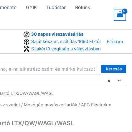
 menete
GYIK
Tudástár
Rólunk
30 napos visszavásárlás
Saját készlet, szállítás 1690 Ft-tól
Fiókom
Szakértő segítség a választásban
Keresés
×
rtartó LTX/QW/WAGL/WASL
sz szerint
/
Mosógép mosószertartók
/ AEG Electrolux
tartó LTX/QW/WAGL/WASL