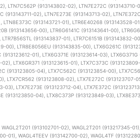
, WAGL2T201 (913102701-02), WAGL2T201 (913217345-01
800-01), WAGL4TEEV (913142700-02), WAGL4TF (91312280