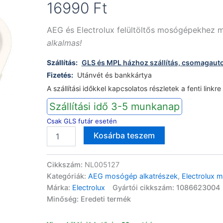
16990
Ft
AEG és Electrolux felültöltős mosógépekhez m
alkalmas!
Szállítás:
GLS és MPL házhoz szállítás, csomagaut
Fizetés:
Utánvét és bankkártya
A szállítási időkkel kapcsolatos részletek a fenti linkre
Szállítási idő 3-5 munkanap
Csak GLS futár esetén
AEG
Alternative:
Kosárba teszem
Electrolux
mosógép
mosószertartó
Cikkszám:
NL005127
LTX/QW/WAGL/WASL
Kategóriák:
AEG mosógép alkatrészek
,
Electrolux 
mennyiség
Márka:
Electrolux
Gyártói cikkszám: 1086623004
Minőség: Eredeti termék