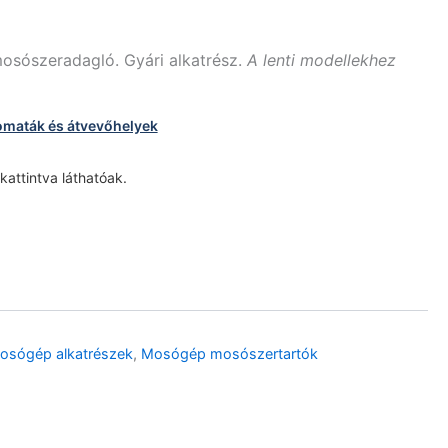
osószeradagló. Gyári alkatrész.
A lenti modellekhez
omaták és átvevőhelyek
 kattintva láthatóak.
mosógép alkatrészek
,
Mosógép mosószertartók