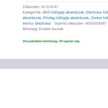
Privileg
Cikkszám:
NL004047
Smeg
Kategóriák:
AEG hűtőgép alkatrészek
,
Electrolux hű
Zanker
alkatrészek
,
Privileg hűtőgép alkatrészek
,
Zanker hű
Zanussi
Márka:
Electrolux
Gyártói cikkszám: 4055504197
hűtőgép
Minőség: Eredeti termék
ajtózsanér
szett
ICBP/IK/SC/SK/ZKK
Visszaküldési lehetőség: 30 naptári nap.
mennyiség
kbiztonság
Kapcsolódó termékek
Vélemények (0)