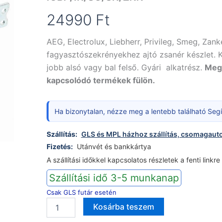
24990
Ft
AEG, Electrolux, Liebherr, Privileg, Smeg, Za
fagyasztószekrényekhez ajtó zsanér készlet. Ké
jobb alsó vagy bal felső. Gyári alkatrész.
Megt
kapcsolódó termékek fülön.
Ha bizonytalan, nézze meg a lentebb található Segít
Szállítás:
GLS és MPL házhoz szállítás, csomagaut
Fizetés:
Utánvét és bankkártya
A szállítási időkkel kapcsolatos részletek a fenti linkre
Szállítási idő 3-5 munkanap
Csak GLS futár esetén
AEG
Alternative:
Kosárba teszem
Electrolux
Liebherr