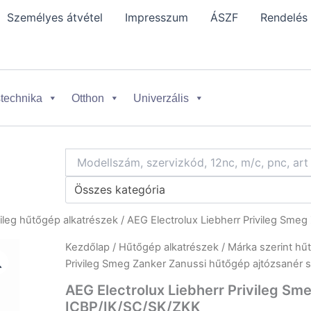
Személyes átvétel
Impresszum
ÁSZF
Rendelés
technika
Otthon
Univerzális
Összes kategória
vileg hűtőgép alkatrészek
/ AEG Electrolux Liebherr Privileg Sme
Kezdőlap
/
Hűtőgép alkatrészek
/
Márka szerint hű
Privileg Smeg Zanker Zanussi hűtőgép ajtózsanér 
AEG Electrolux Liebherr Privileg Sm
ICBP/IK/SC/SK/ZKK