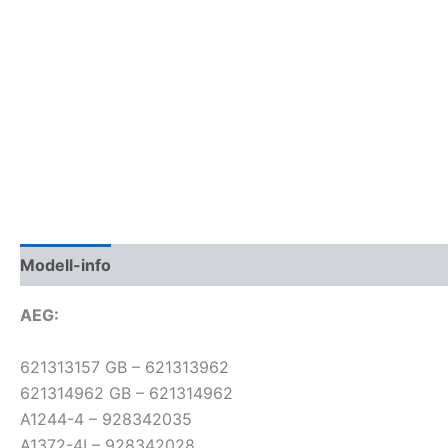
Modell-info
Segítség
Gyártói cikkszámok
Termé
AEG:
621313157 GB – 621313962
621314962 GB – 621314962
A1244-4 – 928342035
A1372-4I – 928342028