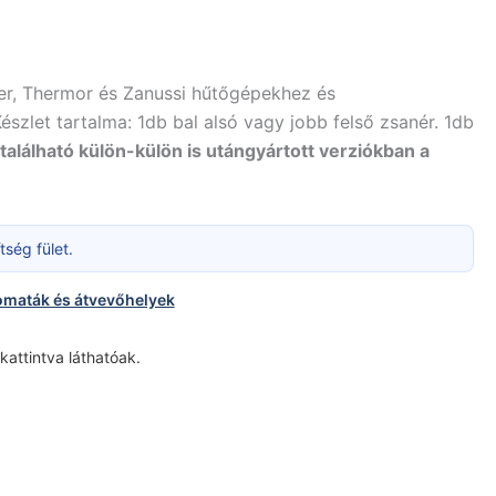
nker, Thermor és Zanussi hűtőgépekhez és
szlet tartalma: 1db bal alsó vagy jobb felső zsanér. 1db
alálható külön-külön is utángyártott verziókban a
ség fület.
omaták és átvevőhelyek
 kattintva láthatóak.