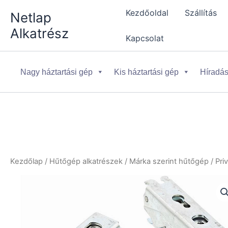
Skip
Kezdőoldal
Szállítás
Netlap
to
Alkatrész
content
Kapcsolat
Nagy háztartási gép
Kis háztartási gép
Híradás
Kezdőlap
/
Hűtőgép alkatrészek
/
Márka szerint hűtőgép
/
Pri