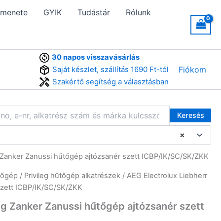
 menete
GYIK
Tudástár
Rólunk
30 napos visszavásárlás
Saját készlet, szállítás 1690 Ft-tól
Fiókom
Szakértő segítség a választásban
Keresés
×
g Zanker Zanussi hűtőgép ajtózsanér szett ICBP/IK/SC/SK/ZKK
tőgép
/
Privileg hűtőgép alkatrészek
/ AEG Electrolux Liebherr
szett ICBP/IK/SC/SK/ZKK
eg Zanker Zanussi hűtőgép ajtózsanér szett