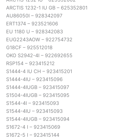
ARCTIS 1232-1 IU GB – 625352801
AU86050I – 928342097
ERT1374 – 923521606
EU 1180 U – 928342083
EUG2243AOW – 922754732
G18CF – 925512018
OKO S2942-4I – 922692655
RSP154 – 923415212
S1444-4 IU CH – 923415201
S1444-4IU – 923415096
S1444-4IUGB – 923415097
S1504-4IUGB – 923415095
S1544-4I – 923415093
S1544-4IU – 923415093
S1544-4IUGB – 923415094
S1672-4 I – 923415069
S1672-5 I – 923415144